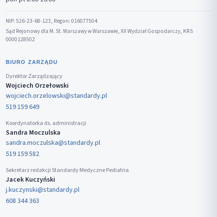
NIP: 526-23-68-123, Regon: 016077504
Sąd Rejonowy dla M. St. Warszawy w Warszawie, XII Wydział Gospodarczy, KRS
0000128502
BIURO ZARZĄDU
Dyrektor Zarządzający
Wojciech Orzełowski
wojciech.orzelowski@standardy.pl
519 159 649
Koordynatorka ds. administracji
Sandra Moczulska
sandra.moczulska@standardy.pl
519 159 582
Sekretarz redakcji Standardy Medyczne Pediatria
Jacek Kuczyński
j.kuczynski@standardy.pl
608 344 363