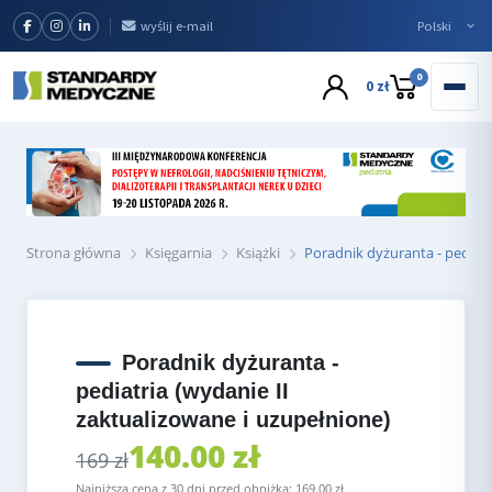
wyślij e-mail
0
0 zł
Strona główna
Księgarnia
Książki
Poradnik dyżuranta - pediatr
Poradnik dyżuranta -
pediatria (wydanie II
zaktualizowane i uzupełnione)
140.00 zł
169 zł
Najniższa cena z 30 dni przed obniżką: 169.00 zł