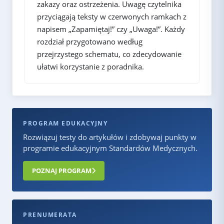
zakazy oraz ostrzeżenia. Uwagę czytelnika
przyciągają teksty w czerwonych ramkach z
napisem „Zapamiętaj!” czy „Uwaga!”. Każdy
rozdział przygotowano według
przejrzystego schematu, co zdecydowanie
ułatwi korzystanie z poradnika.
PROGRAM EDUKACYJNY
Rozwiązuj testy do artykułów i zdobywaj punkty w
programie edukacyjnym Standardów Medycznych.
POZNAJ PROGRAM
PRENUMERATA