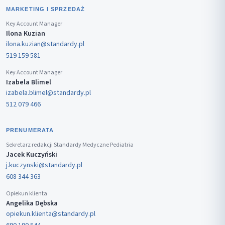
MARKETING I SPRZEDAŻ
Key Account Manager
Ilona Kuzian
ilona.kuzian@standardy.pl
519 159 581
Key Account Manager
Izabela Blimel
izabela.blimel@standardy.pl
512 079 466
PRENUMERATA
Sekretarz redakcji Standardy Medyczne Pediatria
Jacek Kuczyński
j.kuczynski@standardy.pl
608 344 363
Opiekun klienta
Angelika Dębska
opiekun.klienta@standardy.pl