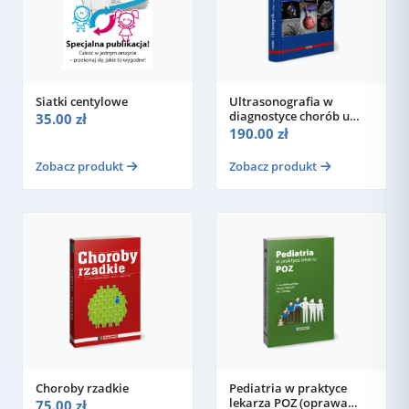
Siatki centylowe
Ultrasonografia w
diagnostyce chorób u
35.00 zł
noworodka
190.00 zł
Zobacz produkt
Zobacz produkt
Choroby rzadkie
Pediatria w praktyce
lekarza POZ (oprawa
75.00 zł