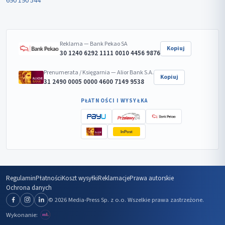
690 190 544
Reklama — Bank Pekao SA
Kopiuj
30 1240 6292 1111 0010 4456 9876
Prenumerata / Księgarnia — Alior Bank S.A.
Kopiuj
31 2490 0005 0000 4600 7149 9538
PŁATNOŚCI I WYSYŁKA
InPost
Regulamin
Płatności
Koszt wysyłki
Reklamacje
Prawa autorskie
Ochrona danych
© 2026 Media-Press Sp. z o.o. Wszelkie prawa zastrzeżone.
Wykonanie: