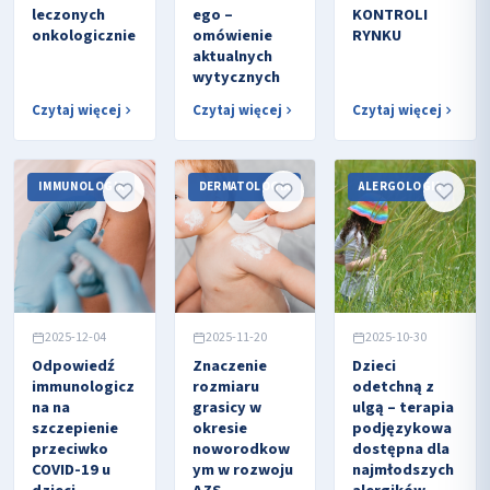
leczonych
ego –
KONTROLI
onkologicznie
omówienie
RYNKU
aktualnych
wytycznych
Czytaj więcej
Czytaj więcej
Czytaj więcej
IMMUNOLOGIA
DERMATOLOGIA
ALERGOLOGIA
2025-12-04
2025-11-20
2025-10-30
Odpowiedź
Znaczenie
Dzieci
immunologicz
rozmiaru
odetchną z
na na
grasicy w
ulgą – terapia
szczepienie
okresie
podjęzykowa
przeciwko
noworodkow
dostępna dla
COVID-19 u
ym w rozwoju
najmłodszych