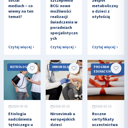
social
szczepienia
zespół
mediach – co
BCG: nowe
metaboliczny
wiemy na ten
możliwości
u dzieci z
temat?
realizacji
otyłością
świadczenia w
poradniach
specjalistyczn
ych
Czytaj więcej
Czytaj więcej
Czytaj więcej
NEFROLOGIA
IMMUNOLOGIA
PROGRAM
EDUKACYJNY
2026-03-02
2026-02-23
2026-02-15
Etiologia
Nirsevimab u
Roczne
nadciśnienia
europejskich
certyfikaty
tętniczego u
dzieci
uczestnictwa