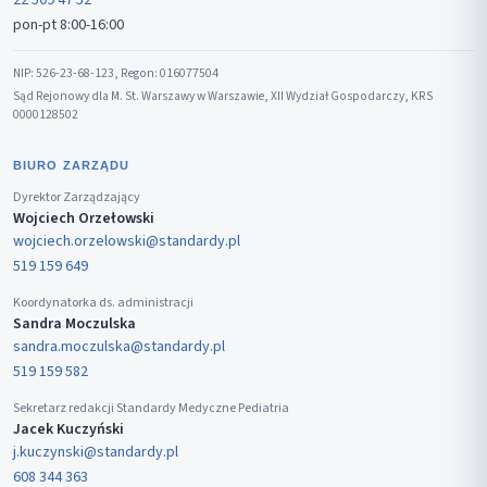
pon-pt 8:00-16:00
NIP: 526-23-68-123, Regon: 016077504
Sąd Rejonowy dla M. St. Warszawy w Warszawie, XII Wydział Gospodarczy, KRS
0000128502
BIURO ZARZĄDU
Dyrektor Zarządzający
Wojciech Orzełowski
wojciech.orzelowski@standardy.pl
519 159 649
Koordynatorka ds. administracji
Sandra Moczulska
sandra.moczulska@standardy.pl
519 159 582
Sekretarz redakcji Standardy Medyczne Pediatria
Jacek Kuczyński
j.kuczynski@standardy.pl
608 344 363