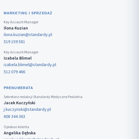
MARKETING I SPRZEDAŻ
Key Account Manager
Ilona Kuzian
ilona.kuzian@standardy.pl
519 159 581
Key Account Manager
Izabela Blimel
izabela.blimel@standardy.pl
512 079 466
PRENUMERATA
Sekretarz redakcji Standardy Medyczne Pediatria
Jacek Kuczyński
j.kuczynski@standardy.pl
608 344 363
Opiekun klienta
Angelika Dębska