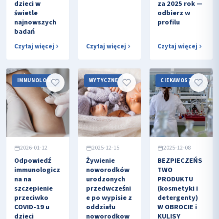
dzieci w
za 2025 rok —
świetle
odbierz w
najnowszych
profilu
badań
Czytaj więcej
Czytaj więcej
Czytaj więcej
IMMUNOLOGIA
WYTYCZNE
CIEKAWOSTKI
2026-01-12
2025-12-15
2025-12-08
Odpowiedź
Żywienie
BEZPIECZEŃS
immunologicz
noworodków
TWO
na na
urodzonych
PRODUKTU
szczepienie
przedwcześni
(kosmetyki i
przeciwko
e po wypisie z
detergenty)
COVID-19 u
oddziału
W OBROCIE i
dzieci
noworodkow
KULISY