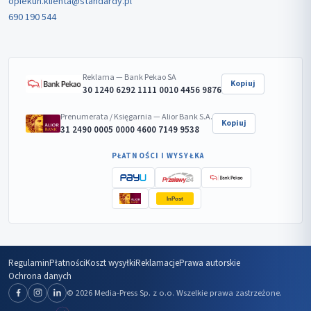
opiekun.klienta@standardy.pl
690 190 544
Reklama — Bank Pekao SA
Kopiuj
30 1240 6292 1111 0010 4456 9876
Prenumerata / Księgarnia — Alior Bank S.A.
Kopiuj
31 2490 0005 0000 4600 7149 9538
PŁATNOŚCI I WYSYŁKA
InPost
Regulamin
Płatności
Koszt wysyłki
Reklamacje
Prawa autorskie
Ochrona danych
© 2026 Media-Press Sp. z o.o. Wszelkie prawa zastrzeżone.