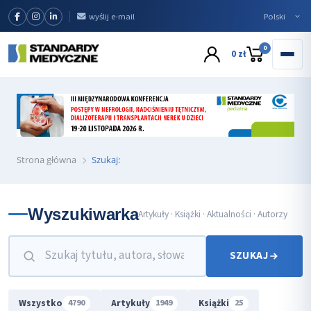
wyślij e-mail
0
0 zł
Strona główna
Szukaj:
Wyszukiwarka
Artykuły · Książki · Aktualności · Autorzy
SZUKAJ
Wszystko
Artykuły
Książki
4790
1949
25