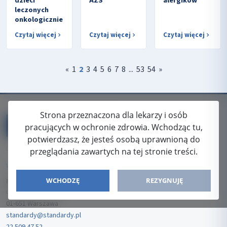
dzieci
AZS
alergików
leczonych
onkologicznie
Czytaj więcej
Czytaj więcej
Czytaj więcej
«
1
2
3
4
5
6
7
8
...
53
54
»
Strona przeznaczona dla lekarzy i osób
pracujących w ochronie zdrowia. Wchodząc tu,
potwierdzasz, że jesteś osobą uprawnioną do
ISSN: 2080-5438
przeglądania zawartych na tej stronie treści.
WYDAWCA
WCHODZĘ
REZYGNUJĘ
Media-Press Sp. z o.o.
ul. Gwiaździsta 7B/8
01-651 Warszawa
standardy@standardy.pl
22 509 47 52