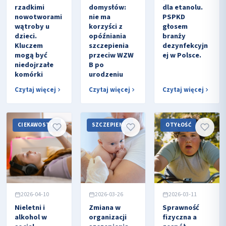
rzadkimi
domysłów:
dla etanolu.
nowotworami
nie ma
PSPKD
wątroby u
korzyści z
głosem
dzieci.
opóźniania
branży
Kluczem
szczepienia
dezynfekcyjn
mogą być
przeciw WZW
ej w Polsce.
niedojrzałe
B po
komórki
urodzeniu
Czytaj więcej
Czytaj więcej
Czytaj więcej
CIEKAWOSTKI
SZCZEPIENIA
OTYŁOŚĆ
2026-04-10
2026-03-26
2026-03-11
Nieletni i
Zmiana w
Sprawność
alkohol w
organizacji
fizyczna a