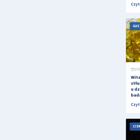
Czyt
GAS
202
Wita
stł
u dz
bada
Czyt
CIE