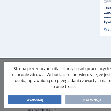
202
Trud
zapa
niem
żyw
Czyt
Strona przeznaczona dla lekarzy i osób pracujących
ochronie zdrowia. Wchodząc tu, potwierdzasz, że jes
osobą uprawnioną do przeglądania zawartych na te
stronie treści.
ISSN: 2080-5438
WYDAWCA
WCHODZĘ
REZYGNUJĘ
Media-Press Sp. z o.o.
ul. Gwiaździsta 7B/8