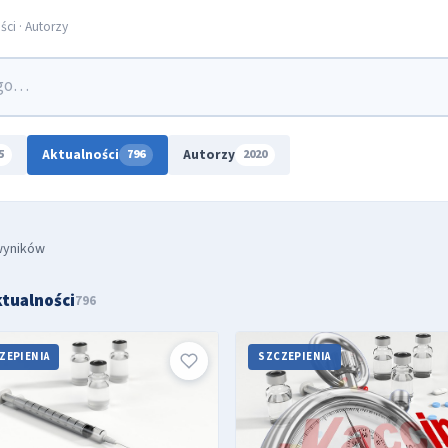
ości · Autorzy
Aktualności
Autorzy
5
796
2020
yników
ktualności
796
ZEPIENIA
SZCZEPIENIA