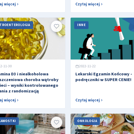
aj więcej
Czytaj więcej
TROENTEROLOGIA
INNE
2-11-30
2022-11-22
mina D3 i niealkoholowa
Lekarski Egzamin Końcowy -
uszczeniowa choroba wątroby
podręczniki w SUPER CENIE!
ieci – wyniki kontrolowanego
nia z randomizacją
aj więcej
Czytaj więcej
KAWOSTKI
ONKOLOGIA