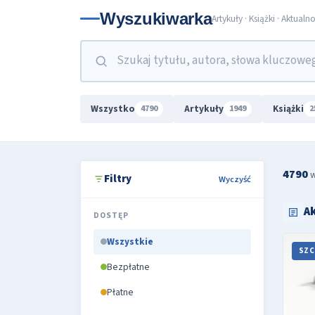
Wyszukiwarka
Artykuły · Książki · Aktualn
Wszystko
Artykuły
Książki
4790
1949
2
4790
w
Filtry
Wyczyść
A
DOSTĘP
Wszystkie
SZC
Bezpłatne
Płatne