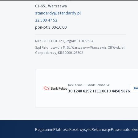
01-651 Warszawa
standardy@standardy.pl
22 509 47 52
pon-pt 8:00-16:00
NIP: 526-23-68-123, Regon: 016077504
Sąd Rejonowy dla M. St. Warszawy w Warszawie, XII Wydział
Gospodarczy, KRS 0000128502
Reklama — Bank Pekao SA
Ko
30 1240 6292 1111 0010 4456 9876
Regulamin
Płatności
Koszt wysyłki
Reklamacje
Prawa autorskie