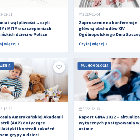
3-02-01
2023-01-04
nia i wątpliwości... czyli
Zaproszenie na konferencje
Y i MITY o szczepieniach
główną obchodów XIV
ińskich dzieci w Polsce
Ogólnopolskiego Dnia Szcze
aj więcej
Czytaj więcej
AŻENIA
PULMONOLOGIA
2-12-20
2022-12-13
cenia Amerykańskiej Akademii
Raport GINA 2022 – aktualiza
atrii (AAP) dotyczące
wytycznych postępowania w
ilaktyki i kontroli zakażeń
astmie
sem grypy u dzieci