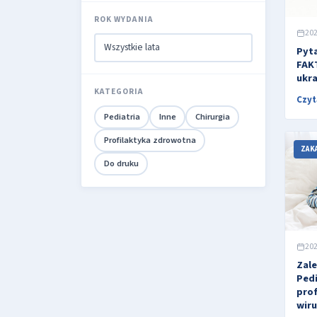
ROK WYDANIA
202
Pyta
FAKT
ukra
KATEGORIA
Czyt
Pediatria
Inne
Chirurgia
Profilaktyka zdrowotna
ZAK
Do druku
202
Zale
Pedi
prof
wiru