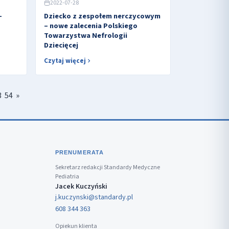
2022-07-28
-
Dziecko z zespołem nerczycowym
– nowe zalecenia Polskiego
Towarzystwa Nefrologii
Dziecięcej
Czytaj więcej
3
54
»
PRENUMERATA
Sekretarz redakcji Standardy Medyczne
Pediatria
Jacek Kuczyński
j.kuczynski@standardy.pl
608 344 363
Opiekun klienta