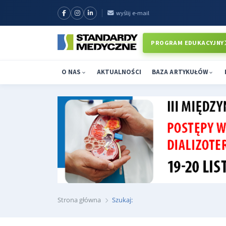
wyślij e-mail
PROGRAM EDUKACYJNY
O NAS
AKTUALNOŚCI
BAZA ARTYKUŁÓW
Strona główna
Szukaj: