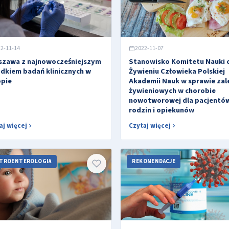
2-11-14
2022-11-07
szawa z najnowocześniejszym
Stanowisko Komitetu Nauki 
dkiem badań klinicznych w
Żywieniu Człowieka Polskiej
opie
Akademii Nauk w sprawie zal
żywieniowych w chorobie
nowotworowej dla pacjentów
rodzin i opiekunów
aj więcej
Czytaj więcej
TROENTEROLOGIA
REKOMENDACJE