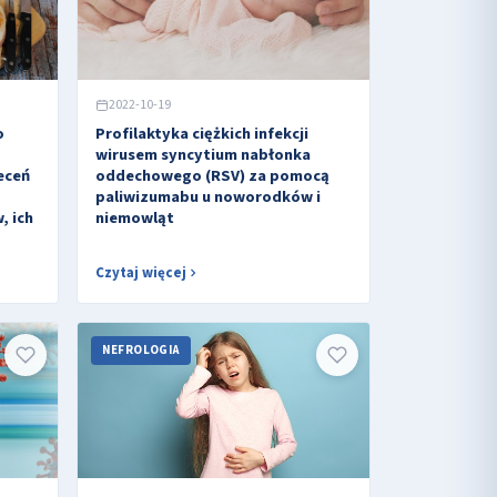
2022-10-19
o
Profilaktyka ciężkich infekcji
wirusem syncytium nabłonka
eceń
oddechowego (RSV) za pomocą
paliwizumabu u noworodków i
, ich
niemowląt
Czytaj więcej
NEFROLOGIA