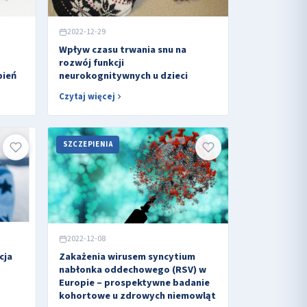
2022-12-29
Wpływ czasu trwania snu na
rozwój funkcji
pień
neurokognitywnych u dzieci
Czytaj więcej
SZCZEPIENIA
2022-12-08
cja
Zakażenia wirusem syncytium
nabłonka oddechowego (RSV) w
Europie – prospektywne badanie
kohortowe u zdrowych niemowląt