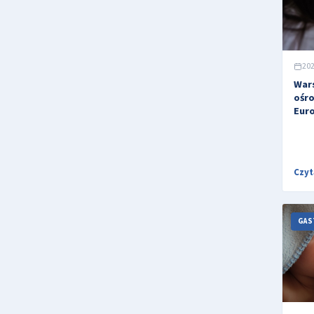
202
War
ośro
Eur
Czyt
GAS