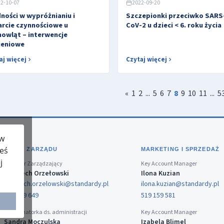
2-10-07
2022-09-20
ności w wypróżnianiu i
Szczepionki przeciwko SARS
rcie czynnościowe u
CoV-2 u dzieci < 6. roku życia
owląt – interwencje
ieniowe
aj więcej
Czytaj więcej
«
1
2
...
5
6
7
8
9
10
11
...
5
 w
teś
BIURO ZARZĄDU
MARKETING I SPRZEDAŻ
j
Dyrektor Zarządzający
Key Account Manager
Wojciech Orzełowski
Ilona Kuzian
wojciech.orzelowski@standardy.pl
ilona.kuzian@standardy.pl
519 159 649
519 159 581
Koordynatorka ds. administracji
Key Account Manager
Sandra Moczulska
Izabela Blimel