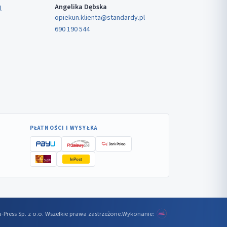
Angelika Dębska
l
opiekun.klienta@standardy.pl
690 190 544
PŁATNOŚCI I WYSYŁKA
InPost
-Press Sp. z o.o. Wszelkie prawa zastrzeżone.
Wykonanie: