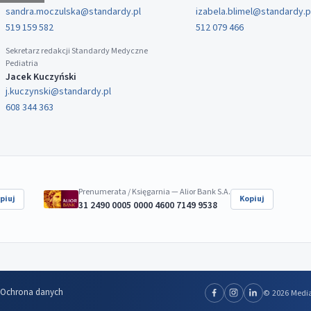
sandra.moczulska@standardy.pl
izabela.blimel@standardy.p
519 159 582
512 079 466
Sekretarz redakcji Standardy Medyczne
Pediatria
Jacek Kuczyński
j.kuczynski@standardy.pl
608 344 363
Prenumerata / Księgarnia — Alior Bank S.A.
piuj
Kopiuj
31 2490 0005 0000 4600 7149 9538
Ochrona danych
© 2026 Media