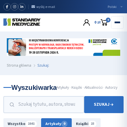
wyślij e-mail
0
0 zł
Strona główna
Szukaj:
Wyszukiwarka
Artykuły · Książki · Aktualności · Autorzy
SZUKAJ
Wszystko
Artykuły
Książki
2841
0
25