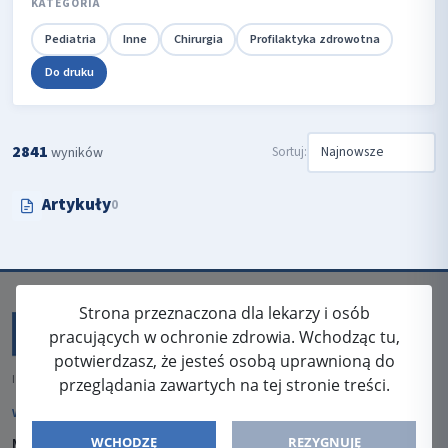
KATEGORIA
Pediatria
Inne
Chirurgia
Profilaktyka zdrowotna
Do druku
2841
Sortuj:
wyników
Artykuły
0
Strona przeznaczona dla lekarzy i osób
pracujących w ochronie zdrowia. Wchodząc tu,
potwierdzasz, że jesteś osobą uprawnioną do
ISSN: 2080-5438
przeglądania zawartych na tej stronie treści.
WYDAWCA
WCHODZĘ
REZYGNUJĘ
Media-Press Sp. z o.o.