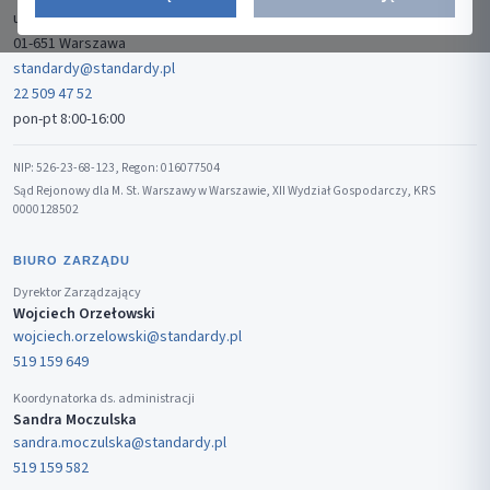
ul. Gwiaździsta 7B/8
01-651 Warszawa
standardy@standardy.pl
22 509 47 52
pon-pt 8:00-16:00
NIP: 526-23-68-123, Regon: 016077504
Sąd Rejonowy dla M. St. Warszawy w Warszawie, XII Wydział Gospodarczy, KRS
0000128502
BIURO ZARZĄDU
Dyrektor Zarządzający
Wojciech Orzełowski
wojciech.orzelowski@standardy.pl
519 159 649
Koordynatorka ds. administracji
Sandra Moczulska
sandra.moczulska@standardy.pl
519 159 582