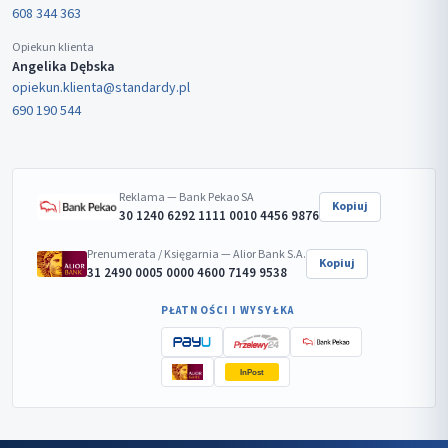
608 344 363
Opiekun klienta
Angelika Dębska
opiekun.klienta@standardy.pl
690 190 544
Reklama — Bank Pekao SA
Kopiuj
30 1240 6292 1111 0010 4456 9876
Prenumerata / Księgarnia — Alior Bank S.A.
Kopiuj
31 2490 0005 0000 4600 7149 9538
PŁATNOŚCI I WYSYŁKA
InPost