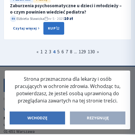
Zaburzenia psychosomatyczne u dzieci i młodzieży –
o czym powinien wiedzieć pediatra?
10 zł
Elżbieta Stawicka
nr 5 · 2025
ES
Czytaj więcej
KUP
«
1
2
3
4
5
6
7
8
...
129
130
»
Strona przeznaczona dla lekarzy i osób
pracujących w ochronie zdrowia. Wchodząc tu,
potwierdzasz, że jesteś osobą uprawnioną do
ISSN: 2080-5438
przeglądania zawartych na tej stronie treści.
WYDAWCA
WCHODZĘ
REZYGNUJĘ
Media-Press Sp. z o.o.
ul. Gwiaździsta 7B/8
01-651 Warszawa