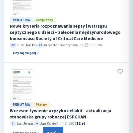
PEDIATRIA
Bezpłatny
Nowe kryteria rozpoznawania sepsy i wstrząsu
septycznego u dzieci – zalecenia międzynarodowego
konsensusu Society of Critical Care Medicine
Glieb Jan Pak
Krzysztof Skoczyński
i inni
nr 6 · 2025
GP
KS
Czytaj więcej
PEDIATRIA
Płatny
Wczesne żywienie a ryzyko celiakii – aktualizacja
stanowiska grupy roboczej ESPGHAN
12 zł
Jan Jernaś
Jan Koziej
nr 6 · 2025
JJ
JK
Czytaj więcej
KUP