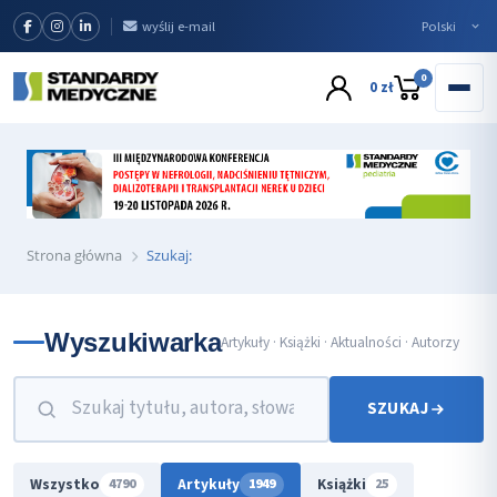
wyślij e-mail
0
0 zł
Strona główna
Szukaj:
Wyszukiwarka
Artykuły · Książki · Aktualności · Autorzy
SZUKAJ
Wszystko
Artykuły
Książki
4790
1949
25