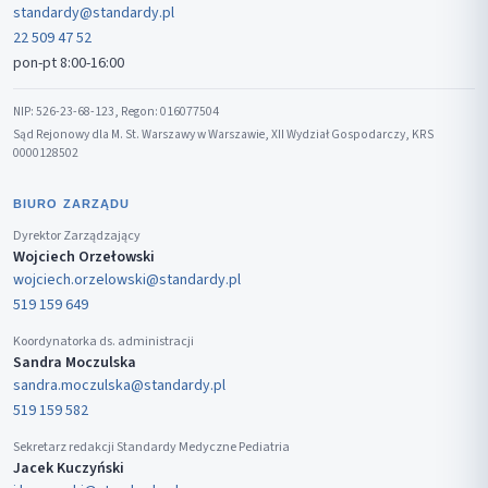
standardy@standardy.pl
22 509 47 52
pon-pt 8:00-16:00
NIP: 526-23-68-123, Regon: 016077504
Sąd Rejonowy dla M. St. Warszawy w Warszawie, XII Wydział Gospodarczy, KRS
0000128502
BIURO ZARZĄDU
Dyrektor Zarządzający
Wojciech Orzełowski
wojciech.orzelowski@standardy.pl
519 159 649
Koordynatorka ds. administracji
Sandra Moczulska
sandra.moczulska@standardy.pl
519 159 582
Sekretarz redakcji Standardy Medyczne Pediatria
Jacek Kuczyński