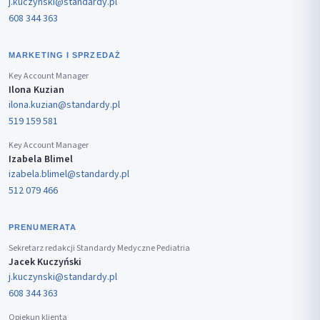
j.kuczynski@standardy.pl
608 344 363
MARKETING I SPRZEDAŻ
Key Account Manager
Ilona Kuzian
ilona.kuzian@standardy.pl
519 159 581
Key Account Manager
Izabela Blimel
izabela.blimel@standardy.pl
512 079 466
PRENUMERATA
Sekretarz redakcji Standardy Medyczne Pediatria
Jacek Kuczyński
j.kuczynski@standardy.pl
608 344 363
Opiekun klienta