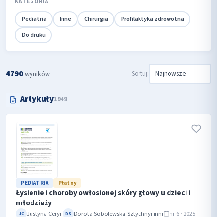
KATEGORIA
Pediatria
Inne
Chirurgia
Profilaktyka zdrowotna
Do druku
4790
Sortuj:
wyników
Artykuły
1949
PEDIATRIA
Płatny
Łysienie i choroby owłosionej skóry głowy u dzieci i
młodzieży
Justyna Ceryn
Dorota Sobolewska-Sztychny
i inni
nr 6 · 2025
JC
DS