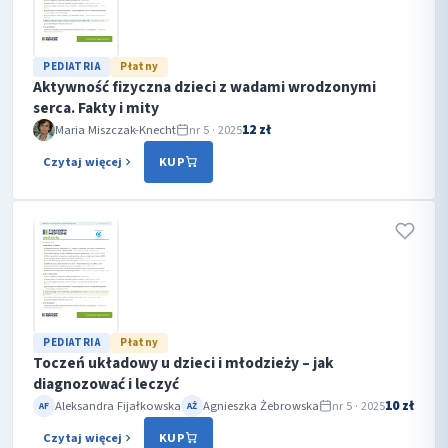
PEDIATRIA
Płatny
Aktywność fizyczna dzieci z wadami wrodzonymi
serca. Fakty i mity
12 zł
Maria Miszczak-Knecht
nr 5 · 2025
Czytaj więcej
KUP
PEDIATRIA
Płatny
Toczeń układowy u dzieci i młodzieży – jak
diagnozować i leczyć
10 zł
Aleksandra Fijałkowska
Agnieszka Żebrowska
nr 5 · 2025
AF
AŻ
Czytaj więcej
KUP