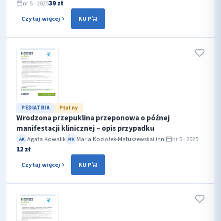
39 zł
nr 5 · 2025
Czytaj więcej
KUP
PEDIATRIA
Płatny
Wrodzona przepuklina przeponowa o późnej
manifestacji klinicznej – opis przypadku
Agata Kowalik
Maria Koziołek-Matuszewska
i inni
nr 5 · 2025
AK
MK
12 zł
Czytaj więcej
KUP