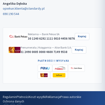
Angelika Dębska
opiekun.klienta@standardy.pl
690 190 544
Reklama — Bank Pekao SA
Kopiuj
30 1240 6292 1111 0010 4456 9876
Prenumerata / Księgarnia — Alior Bank S.A.
Kopiuj
31 2490 0005 0000 4600 7149 9538
PŁATNOŚCI I WYSYŁKA
InPost
Regulamin
Płatności
Koszt wysyłki
Reklamacje
Prawa autorskie
Ochrona danych