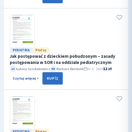
PEDIATRIA
Płatny
Jak postępować z dzieckiem pobudzonym – zasady
postępowania w SOR i na oddziale pediatrycznym
12 zł
Łukasz Szostakiewicz
Barbara Remberk
nr 5 · 2025
ŁS
BR
Czytaj więcej
KUP
PEDIATRIA
Płatny