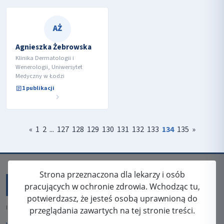
AŻ
Agnieszka Żebrowska
Klinika Dermatologii i
Wenerologii, Uniwersytet
Medyczny w Łodzi
1 publikacji
«
1
2
...
127
128
129
130
131
132
133
134
135
»
Strona przeznaczona dla lekarzy i osób
pracujących w ochronie zdrowia. Wchodząc tu,
potwierdzasz, że jesteś osobą uprawnioną do
ISSN: 2080-5438
przeglądania zawartych na tej stronie treści.