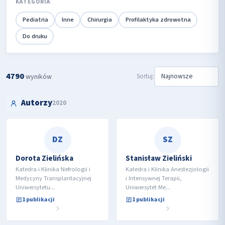
KATEGORIA
Pediatria
Inne
Chirurgia
Profilaktyka zdrowotna
Do druku
4790
Sortuj:
wyników
Autorzy
2020
DZ
SZ
Dorota Zielińska
Stanisław Zieliński
Katedra i Klinika Nefrologii i
Katedra i Klinika Anestezjologii
Medycyny Transplantacyjnej
i Intensywnej Terapii,
Uniwersytetu...
Uniwersytet Me...
1 publikacji
1 publikacji