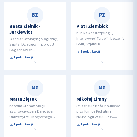
BZ
PZ
Beata Zielnik -
Piotr Ziembicki
Jurkiewicz
Klinika Anestezjologii,
Intensywnej Terapii i Leczenia
Oddział Otolaryngologiczny,
Bólu, Szpital K...
Szpital Dziecięcy im. prof. J.
Bogdanowicz...
1 publikacji
1 publikacji
MZ
MZ
Marta Ziętek
Mikołaj Zimny
Katedra Stomatologii
Studenckie Koło Naukowe
Zachowawczej i Dziecięcej
przy Klinice Pediatrii i
Uniwersytetu Medycznego...
Neurologii Wieku Rozw...
1 publikacji
1 publikacji