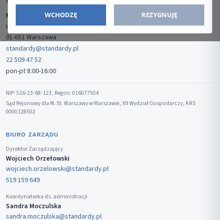
WYDAWCA
WCHODZĘ
REZYGNUJĘ
Media-Press Sp. z o.o.
ul. Gwiaździsta 7B/8
01-651 Warszawa
standardy@standardy.pl
22 509 47 52
pon-pt 8:00-16:00
NIP: 526-23-68-123, Regon: 016077504
Sąd Rejonowy dla M. St. Warszawy w Warszawie, XII Wydział Gospodarczy, KRS
0000128502
BIURO ZARZĄDU
Dyrektor Zarządzający
Wojciech Orzełowski
wojciech.orzelowski@standardy.pl
519 159 649
Koordynatorka ds. administracji
Sandra Moczulska
sandra.moczulska@standardy.pl