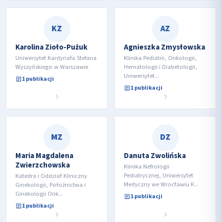
KZ
AZ
Karolina Zioło-Pużuk
Agnieszka Zmysłowska
Uniwersytet Kardynała Stefana
Klinika Pediatrii, Onkologii,
Wyszyńskiego w Warszawie
Hematologii i Diabetologii,
Uniwersytet...
1 publikacji
1 publikacji
MZ
DZ
Maria Magdalena
Danuta Zwolińska
Zwierzchowska
Klinika Nefrologii
Pediatrycznej, Uniwersytet
Katedra i Oddział Kliniczny
Medyczny we Wrocławiu K...
Ginekologii, Położnictwa i
Ginekologii Onk...
1 publikacji
1 publikacji