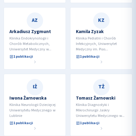
AZ
KZ
Arkadiusz Zygmunt
Kamila Zyzak
Klinika Endokrynologii i
Klinika Pediatrii i Chorób
Chorób Metabolicznych,
Infekcyjnych, Uniwersytet
Uniwersytet Medyczny w...
Medyczny im. Pias...
1 publikacji
1 publikacji
IŻ
TŻ
Iwona Żarnowska
Tomasz Żarnowski
Klinika Neurologii Dziecięcej
Klinika Diagnostyki i
Uniwersytetu Medycznego w
Mikrochirurgii Jaskry
Lublinie
Uniwersytetu Medycznego w...
1 publikacji
1 publikacji