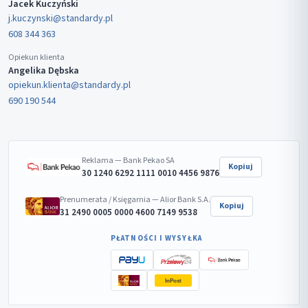
Jacek Kuczyński
j.kuczynski@standardy.pl
608 344 363
Opiekun klienta
Angelika Dębska
opiekun.klienta@standardy.pl
690 190 544
Reklama — Bank Pekao SA
Kopiuj
30 1240 6292 1111 0010 4456 9876
Prenumerata / Księgarnia — Alior Bank S.A.
Kopiuj
31 2490 0005 0000 4600 7149 9538
PŁATNOŚCI I WYSYŁKA
InPost