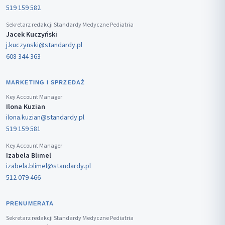
519 159 582
Sekretarz redakcji Standardy Medyczne Pediatria
Jacek Kuczyński
j.kuczynski@standardy.pl
608 344 363
MARKETING I SPRZEDAŻ
Key Account Manager
Ilona Kuzian
ilona.kuzian@standardy.pl
519 159 581
Key Account Manager
Izabela Blimel
izabela.blimel@standardy.pl
512 079 466
PRENUMERATA
Sekretarz redakcji Standardy Medyczne Pediatria