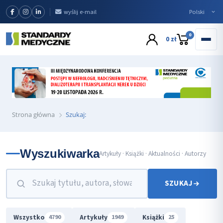
wyślij e-mail
0
0 zł
Strona główna
Szukaj:
Wyszukiwarka
Artykuły · Książki · Aktualności · Autorzy
SZUKAJ
Wszystko
Artykuły
Książki
4790
1949
25