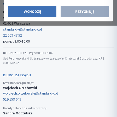
WYDAWCA
WCHODZĘ
REZYGNUJĘ
Media-Press Sp. z o.o.
ul. Gwiaździsta 7B/8
01-651 Warszawa
standardy@standardy.pl
22 509 47 52
pon-pt 8:00-16:00
NIP: 526-23-68-123, Regon: 016077504
Sąd Rejonowy dla M. St. Warszawy w Warszawie, XII Wydział Gospodarczy, KRS
0000128502
BIURO ZARZĄDU
Dyrektor Zarządzający
Wojciech Orzełowski
wojciech.orzelowski@standardy.pl
519 159 649
Koordynatorka ds. administracji
Sandra Moczulska