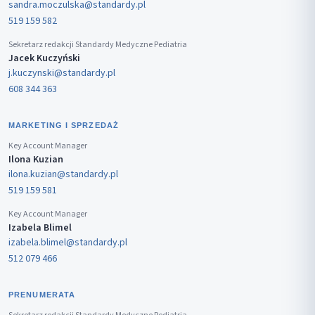
sandra.moczulska@standardy.pl
519 159 582
Sekretarz redakcji Standardy Medyczne Pediatria
Jacek Kuczyński
j.kuczynski@standardy.pl
608 344 363
MARKETING I SPRZEDAŻ
Key Account Manager
Ilona Kuzian
ilona.kuzian@standardy.pl
519 159 581
Key Account Manager
Izabela Blimel
izabela.blimel@standardy.pl
512 079 466
PRENUMERATA