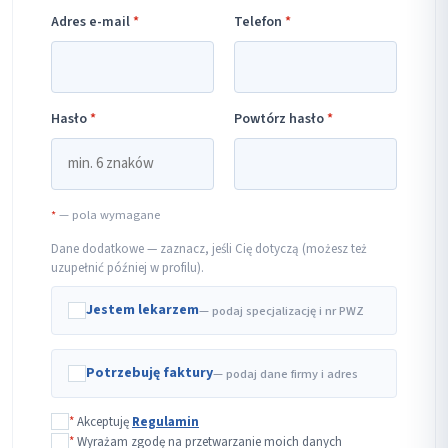
Adres e-mail
*
Telefon
*
Hasło
*
Powtórz hasło
*
*
— pola wymagane
Dane dodatkowe — zaznacz, jeśli Cię dotyczą (możesz też
uzupełnić później w profilu).
Jestem lekarzem
— podaj specjalizację i nr PWZ
Potrzebuję faktury
— podaj dane firmy i adres
*
Akceptuję
Regulamin
*
Wyrażam zgodę na przetwarzanie moich danych