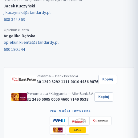
Sekretarz redakcji Standardy Medyczne Pediatria
Jacek Kuczyński
j.kuczynski@standardy.pl
608 344 363
Opiekun klienta
Angelika Dębska
opiekun.klienta@standardy.pl
690 190 544
Reklama — Bank Pekao SA
Kopiuj
30 1240 6292 1111 0010 4456 9876
Prenumerata / Księgarnia — Alior Bank S.A.
Kopiuj
31 2490 0005 0000 4600 7149 9538
PŁATNOŚCI I WYSYŁKA
InPost