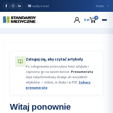
wyślij e-mail
0
0 zł
Zaloguj się, aby czytać artykuły
Po zalogowaniu przeczytasz treść artykułu i
zapiszesz go na swoim koncie.
Prenumerata
daje natychmiastowy dostęp do wszystkich
artykułów — online, w druku i w PDF.
Zobacz
prenumeratę
Witaj ponownie