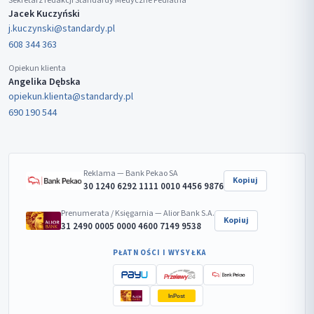
Sekretarz redakcji Standardy Medyczne Pediatria
Jacek Kuczyński
j.kuczynski@standardy.pl
608 344 363
Opiekun klienta
Angelika Dębska
opiekun.klienta@standardy.pl
690 190 544
Reklama — Bank Pekao SA
Kopiuj
30 1240 6292 1111 0010 4456 9876
Prenumerata / Księgarnia — Alior Bank S.A.
Kopiuj
31 2490 0005 0000 4600 7149 9538
PŁATNOŚCI I WYSYŁKA
InPost