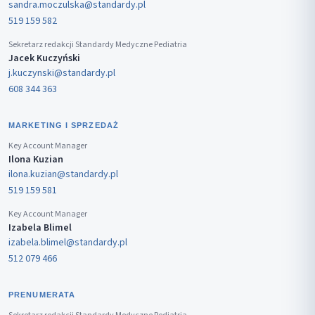
sandra.moczulska@standardy.pl
519 159 582
Sekretarz redakcji Standardy Medyczne Pediatria
Jacek Kuczyński
j.kuczynski@standardy.pl
608 344 363
MARKETING I SPRZEDAŻ
Key Account Manager
Ilona Kuzian
ilona.kuzian@standardy.pl
519 159 581
Key Account Manager
Izabela Blimel
izabela.blimel@standardy.pl
512 079 466
PRENUMERATA