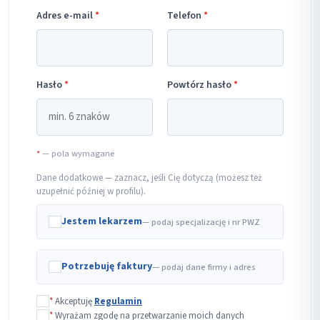
Adres e-mail
*
Telefon
*
Hasło
*
Powtórz hasło
*
*
— pola wymagane
Dane dodatkowe — zaznacz, jeśli Cię dotyczą (możesz też
uzupełnić później w profilu).
Jestem lekarzem
— podaj specjalizację i nr PWZ
Potrzebuję faktury
— podaj dane firmy i adres
*
Akceptuję
Regulamin
*
Wyrażam zgodę na przetwarzanie moich danych