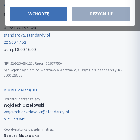
WYDAWCA
WCHODZĘ
REZYGNUJĘ
Media-Press Sp. z o.o.
ul. Gwiaździsta 7B/8
01-651 Warszawa
standardy@standardy.pl
22 509 47 52
pon-pt 8:00-16:00
NIP: 526-23-68-123, Regon: 016077504
Sąd Rejonowy dla M. St. Warszawy w Warszawie, XII Wydział Gospodarczy, KRS
0000128502
BIURO ZARZĄDU
Dyrektor Zarządzający
Wojciech Orzełowski
wojciech.orzelowski@standardy.pl
519 159 649
Koordynatorka ds. administracji
Sandra Moczulska