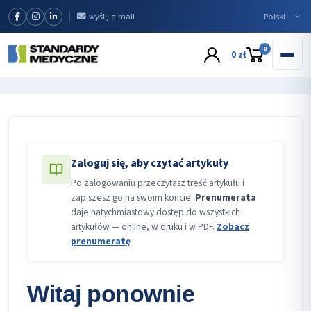
wyślij e-mail
0
0 zł
Zaloguj się, aby czytać artykuły
Po zalogowaniu przeczytasz treść artykułu i
zapiszesz go na swoim koncie.
Prenumerata
daje natychmiastowy dostęp do wszystkich
artykułów — online, w druku i w PDF.
Zobacz
prenumeratę
Witaj ponownie