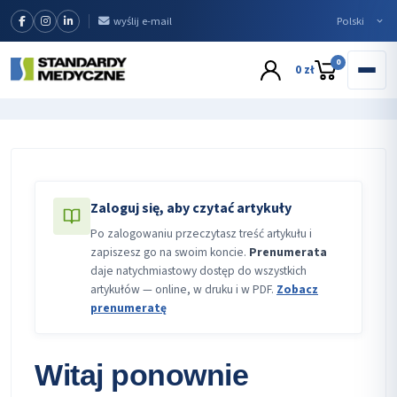
wyślij e-mail
0
0 zł
Zaloguj się, aby czytać artykuły
Po zalogowaniu przeczytasz treść artykułu i
zapiszesz go na swoim koncie.
Prenumerata
daje natychmiastowy dostęp do wszystkich
artykułów — online, w druku i w PDF.
Zobacz
prenumeratę
Witaj ponownie