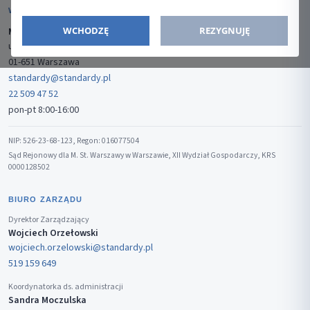
WYDAWCA
WCHODZĘ
REZYGNUJĘ
Media-Press Sp. z o.o.
ul. Gwiaździsta 7B/8
01-651 Warszawa
standardy@standardy.pl
22 509 47 52
pon-pt 8:00-16:00
NIP: 526-23-68-123, Regon: 016077504
Sąd Rejonowy dla M. St. Warszawy w Warszawie, XII Wydział Gospodarczy, KRS
0000128502
BIURO ZARZĄDU
Dyrektor Zarządzający
Wojciech Orzełowski
wojciech.orzelowski@standardy.pl
519 159 649
Koordynatorka ds. administracji
Sandra Moczulska