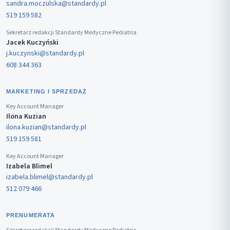
sandra.moczulska@standardy.pl
519 159 582
Sekretarz redakcji Standardy Medyczne Pediatria
Jacek Kuczyński
j.kuczynski@standardy.pl
608 344 363
MARKETING I SPRZEDAŻ
Key Account Manager
Ilona Kuzian
ilona.kuzian@standardy.pl
519 159 581
Key Account Manager
Izabela Blimel
izabela.blimel@standardy.pl
512 079 466
PRENUMERATA