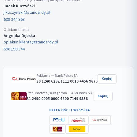
Sekretarz redakcji Standardy Medyczne Pediatria
Jacek Kuczyński
j.kuczynski@standardy.pl
608 344 363
Opiekun klienta
Angelika Dębska
opiekun.klienta@standardy.pl
690 190 544
Reklama — Bank Pekao SA
Kopiuj
30 1240 6292 1111 0010 4456 9876
Prenumerata / Księgarnia — Alior Bank S.A.
Kopiuj
31 2490 0005 0000 4600 7149 9538
PŁATNOŚCI I WYSYŁKA
InPost