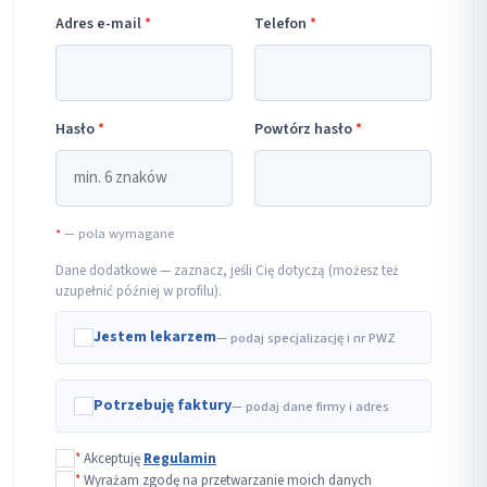
Adres e-mail
*
Telefon
*
Hasło
*
Powtórz hasło
*
*
— pola wymagane
Dane dodatkowe — zaznacz, jeśli Cię dotyczą (możesz też
uzupełnić później w profilu).
Jestem lekarzem
— podaj specjalizację i nr PWZ
Potrzebuję faktury
— podaj dane firmy i adres
*
Akceptuję
Regulamin
*
Wyrażam zgodę na przetwarzanie moich danych