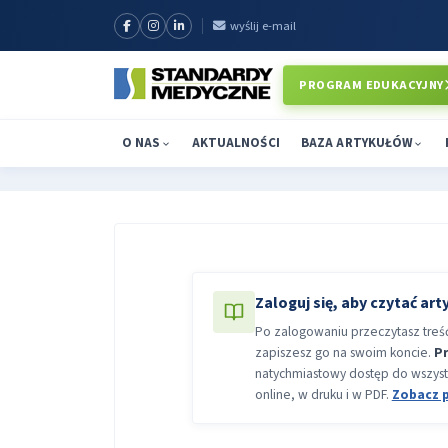
wyślij e-mail
PROGRAM EDUKACYJNY
O NAS
AKTUALNOŚCI
BAZA ARTYKUŁÓW
Zaloguj się, aby czytać art
Po zalogowaniu przeczytasz treść 
zapiszesz go na swoim koncie.
P
natychmiastowy dostęp do wszyst
online, w druku i w PDF.
Zobacz 