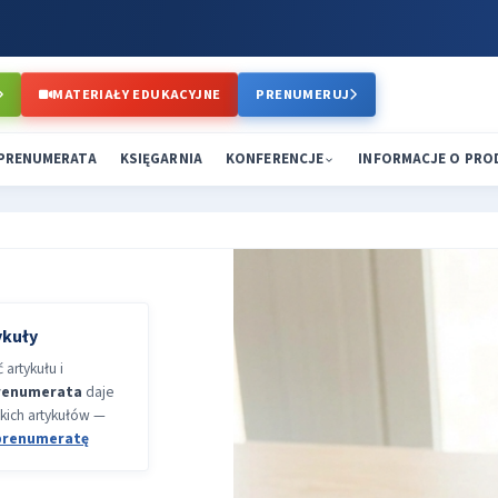
MATERIAŁY EDUKACYJNE
PRENUMERUJ
PRENUMERATA
KSIĘGARNIA
KONFERENCJE
INFORMACJE O PR
ykuły
artykułu i
renumerata
daje
kich artykułów —
prenumeratę