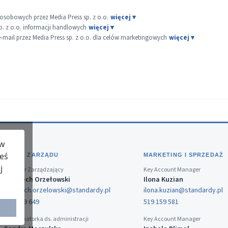
sobowych przez Media Press sp. z o.o.
p. z o.o. informacji handlowych
ail przez Media Press sp. z o.o. dla celów marketingowych
 w
teś
BIURO ZARZĄDU
MARKETING I SPRZEDAŻ
j
Dyrektor Zarządzający
Key Account Manager
Wojciech Orzełowski
Ilona Kuzian
wojciech.orzelowski@standardy.pl
ilona.kuzian@standardy.pl
519 159 649
519 159 581
Koordynatorka ds. administracji
Key Account Manager