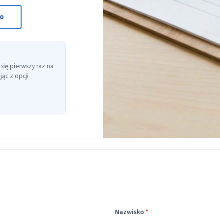
to
 się pierwszy raz na
ąc z opcji
Nazwisko
*