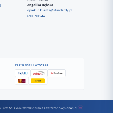
Opiekun klienta
Angelika Dębska
l
opiekun.klienta@standardy.pl
690 190 544
PŁATNOŚCI I WYSYŁKA
InPost
-Press Sp. z o.o. Wszelkie prawa zastrzeżone.
Wykonanie: