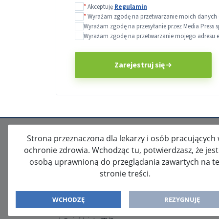
*
Akceptuję
Regulamin
*
Wyrażam zgodę na przetwarzanie moich danych o
Wyrażam zgodę na przesyłanie przez Media Press s
Wyrażam zgodę na przetwarzanie mojego adresu e-m
Zarejestruj się
Strona przeznaczona dla lekarzy i osób pracujących
ochronie zdrowia. Wchodząc tu, potwierdzasz, że jes
osobą uprawnioną do przeglądania zawartych na te
stronie treści.
ISSN: 2080-5438
WYDAWCA
WCHODZĘ
REZYGNUJĘ
Media-Press Sp. z o.o.