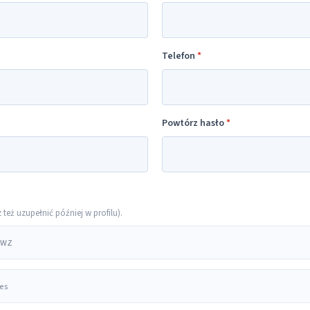
Telefon
*
Powtórz hasło
*
eż uzupełnić później w profilu).
 PWZ
res