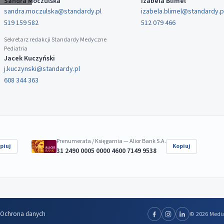
Sandra Moczulska
Izabela Blimel
sandra.moczulska@standardy.pl
izabela.blimel@standardy.p
519 159 582
512 079 466
Sekretarz redakcji Standardy Medyczne
Pediatria
Jacek Kuczyński
j.kuczynski@standardy.pl
608 344 363
Prenumerata / Księgarnia — Alior Bank S.A.
piuj
Kopiuj
31 2490 0005 0000 4600 7149 9538
Ochrona danych
© 2026 Media