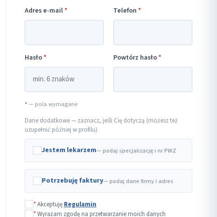
Adres e-mail
*
Telefon
*
Hasło
*
Powtórz hasło
*
*
— pola wymagane
Dane dodatkowe — zaznacz, jeśli Cię dotyczą (możesz też
uzupełnić później w profilu).
Jestem lekarzem
— podaj specjalizację i nr PWZ
Potrzebuję faktury
— podaj dane firmy i adres
*
Akceptuję
Regulamin
*
Wyrażam zgodę na przetwarzanie moich danych