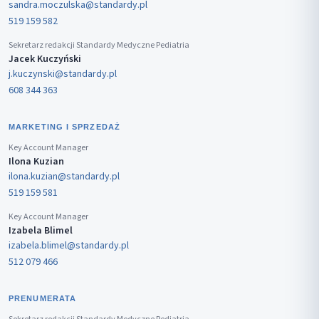
sandra.moczulska@standardy.pl
519 159 582
Sekretarz redakcji Standardy Medyczne Pediatria
Jacek Kuczyński
j.kuczynski@standardy.pl
608 344 363
MARKETING I SPRZEDAŻ
Key Account Manager
Ilona Kuzian
ilona.kuzian@standardy.pl
519 159 581
Key Account Manager
Izabela Blimel
izabela.blimel@standardy.pl
512 079 466
PRENUMERATA