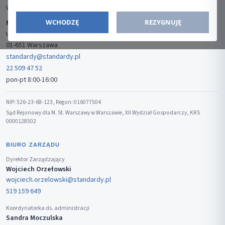
WYDAWCA
WCHODZĘ
REZYGNUJĘ
Media-Press Sp. z o.o.
ul. Gwiaździsta 7B/8
01-651 Warszawa
standardy@standardy.pl
22 509 47 52
pon-pt 8:00-16:00
NIP: 526-23-68-123, Regon: 016077504
Sąd Rejonowy dla M. St. Warszawy w Warszawie, XII Wydział Gospodarczy, KRS
0000128502
BIURO ZARZĄDU
Dyrektor Zarządzający
Wojciech Orzełowski
wojciech.orzelowski@standardy.pl
519 159 649
Koordynatorka ds. administracji
Sandra Moczulska