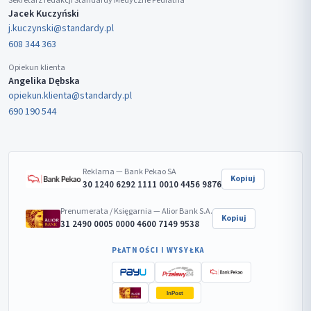
Sekretarz redakcji Standardy Medyczne Pediatria
Jacek Kuczyński
j.kuczynski@standardy.pl
608 344 363
Opiekun klienta
Angelika Dębska
opiekun.klienta@standardy.pl
690 190 544
Reklama — Bank Pekao SA
Kopiuj
30 1240 6292 1111 0010 4456 9876
Prenumerata / Księgarnia — Alior Bank S.A.
Kopiuj
31 2490 0005 0000 4600 7149 9538
PŁATNOŚCI I WYSYŁKA
InPost