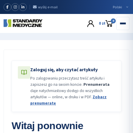
wyślij e-mail
0
0 zł
Zaloguj się, aby czytać artykuły
Po zalogowaniu przeczytasz treść artykułu i
zapiszesz go na swoim koncie.
Prenumerata
daje natychmiastowy dostęp do wszystkich
artykułów — online, w druku i w PDF.
Zobacz
prenumeratę
Witaj ponownie