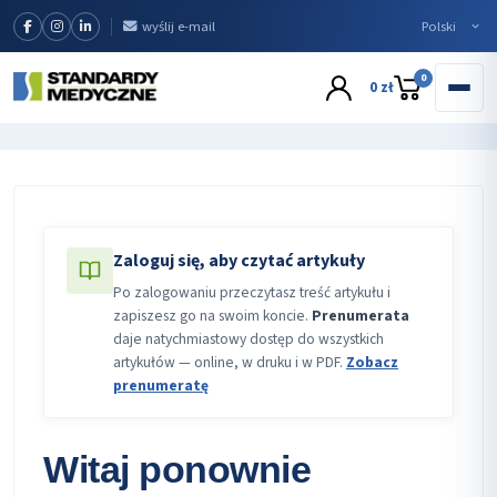
wyślij e-mail
0
0 zł
Zaloguj się, aby czytać artykuły
Po zalogowaniu przeczytasz treść artykułu i
zapiszesz go na swoim koncie.
Prenumerata
daje natychmiastowy dostęp do wszystkich
artykułów — online, w druku i w PDF.
Zobacz
prenumeratę
Witaj ponownie