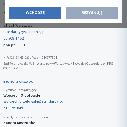
WYDAWCA
WCHODZĘ
REZYGNUJĘ
Media-Press Sp. z o.o.
ul. Gwiaździsta 7B/8
01-651 Warszawa
standardy@standardy.pl
22 509 47 52
pon-pt 8:00-16:00
NIP: 526-23-68-123, Regon: 016077504
Sąd Rejonowy dla M. St. Warszawy w Warszawie, XII Wydział Gospodarczy, KRS
0000128502
BIURO ZARZĄDU
Dyrektor Zarządzający
Wojciech Orzełowski
wojciech.orzelowski@standardy.pl
519 159 649
Koordynatorka ds. administracji
Sandra Moczulska