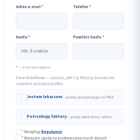
Adres e-mail
*
Telefon
*
Hasło
*
Powtórz hasło
*
*
— pola wymagane
Dane dodatkowe — zaznacz, jeśli Cię dotyczą (możesz też
uzupełnić później w profilu).
Jestem lekarzem
— podaj specjalizację i nr PWZ
Potrzebuję faktury
— podaj dane firmy i adres
*
Akceptuję
Regulamin
*
Wyrażam zgodę na przetwarzanie moich danych