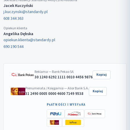
Sekretarz redakcji Standardy Medyczne Pediatria
Jacek Kuczyński
j.kuczynski@standardy.pl
608 344 363
Opiekun klienta
Angelika Dębska
opiekun.klienta@standardy.pl
690 190 544
Reklama — Bank Pekao SA
Kopiuj
30 1240 6292 1111 0010 4456 9876
Prenumerata / Księgarnia — Alior Bank S.A.
Kopiuj
31 2490 0005 0000 4600 7149 9538
PŁATNOŚCI I WYSYŁKA
InPost