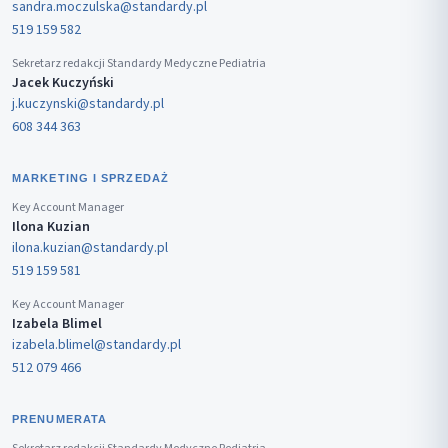
sandra.moczulska@standardy.pl
519 159 582
Sekretarz redakcji Standardy Medyczne Pediatria
Jacek Kuczyński
j.kuczynski@standardy.pl
608 344 363
MARKETING I SPRZEDAŻ
Key Account Manager
Ilona Kuzian
ilona.kuzian@standardy.pl
519 159 581
Key Account Manager
Izabela Blimel
izabela.blimel@standardy.pl
512 079 466
PRENUMERATA