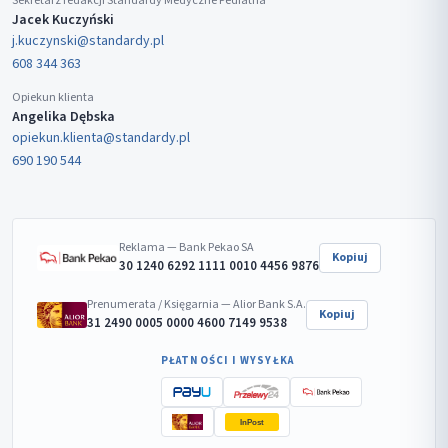
Sekretarz redakcji Standardy Medyczne Pediatria
Jacek Kuczyński
j.kuczynski@standardy.pl
608 344 363
Opiekun klienta
Angelika Dębska
opiekun.klienta@standardy.pl
690 190 544
Reklama — Bank Pekao SA
Kopiuj
30 1240 6292 1111 0010 4456 9876
Prenumerata / Księgarnia — Alior Bank S.A.
Kopiuj
31 2490 0005 0000 4600 7149 9538
PŁATNOŚCI I WYSYŁKA
InPost