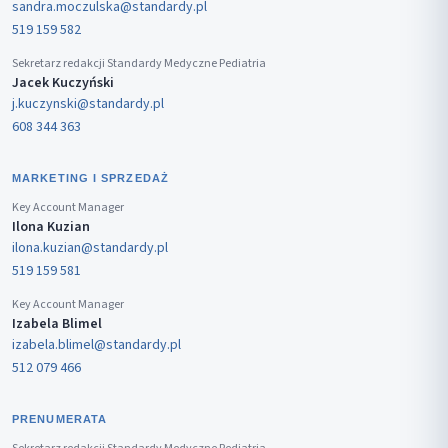
sandra.moczulska@standardy.pl
519 159 582
Sekretarz redakcji Standardy Medyczne Pediatria
Jacek Kuczyński
j.kuczynski@standardy.pl
608 344 363
MARKETING I SPRZEDAŻ
Key Account Manager
Ilona Kuzian
ilona.kuzian@standardy.pl
519 159 581
Key Account Manager
Izabela Blimel
izabela.blimel@standardy.pl
512 079 466
PRENUMERATA