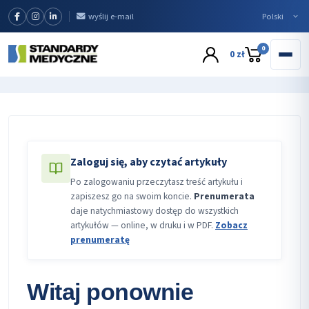
wyślij e-mail
0
0 zł
Zaloguj się, aby czytać artykuły
Po zalogowaniu przeczytasz treść artykułu i
zapiszesz go na swoim koncie.
Prenumerata
daje natychmiastowy dostęp do wszystkich
artykułów — online, w druku i w PDF.
Zobacz
prenumeratę
Witaj ponownie