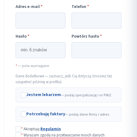
Adres e-mail
*
Telefon
*
Hasło
*
Powtórz hasło
*
*
— pola wymagane
Dane dodatkowe — zaznacz, jeśli Cię dotyczą (możesz też
uzupełnić później w profilu).
Jestem lekarzem
— podaj specjalizację i nr PWZ
Potrzebuję faktury
— podaj dane firmy i adres
*
Akceptuję
Regulamin
*
Wyrażam zgodę na przetwarzanie moich danych