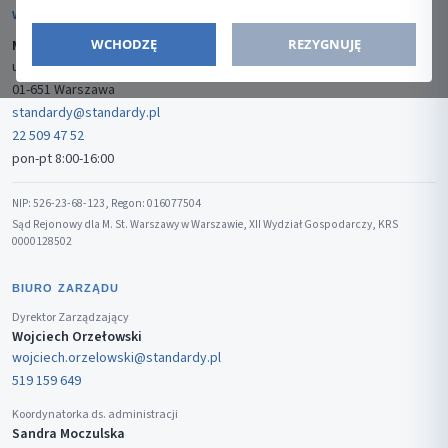
WYDAWCA
WCHODZĘ
REZYGNUJĘ
Media-Press Sp. z o.o.
ul. Gwiaździsta 7B/8
01-651 Warszawa
standardy@standardy.pl
22 509 47 52
pon-pt 8:00-16:00
NIP: 526-23-68-123, Regon: 016077504
Sąd Rejonowy dla M. St. Warszawy w Warszawie, XII Wydział Gospodarczy, KRS
0000128502
BIURO ZARZĄDU
Dyrektor Zarządzający
Wojciech Orzełowski
wojciech.orzelowski@standardy.pl
519 159 649
Koordynatorka ds. administracji
Sandra Moczulska