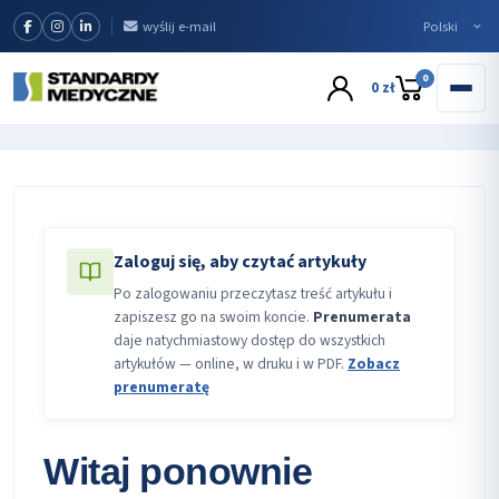
wyślij e-mail
0
0 zł
Zaloguj się, aby czytać artykuły
Po zalogowaniu przeczytasz treść artykułu i
zapiszesz go na swoim koncie.
Prenumerata
daje natychmiastowy dostęp do wszystkich
artykułów — online, w druku i w PDF.
Zobacz
prenumeratę
Witaj ponownie