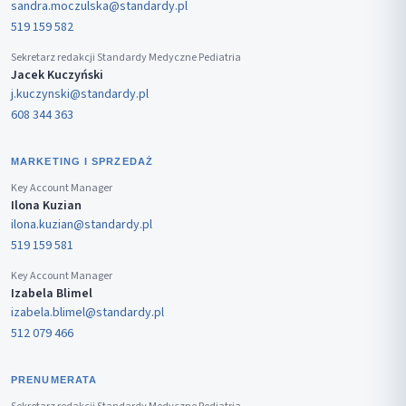
sandra.moczulska@standardy.pl
519 159 582
Sekretarz redakcji Standardy Medyczne Pediatria
Jacek Kuczyński
j.kuczynski@standardy.pl
608 344 363
MARKETING I SPRZEDAŻ
Key Account Manager
Ilona Kuzian
ilona.kuzian@standardy.pl
519 159 581
Key Account Manager
Izabela Blimel
izabela.blimel@standardy.pl
512 079 466
PRENUMERATA