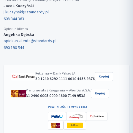
Sekretarz redakcji Standardy Medyczne Pediatria
Jacek Kuczyński
j.kuczynski@standardy.pl
608 344 363
Opiekun klienta
Angelika Dębska
opiekun.klienta@standardy.pl
690 190 544
Reklama — Bank Pekao SA
Kopiuj
30 1240 6292 1111 0010 4456 9876
Prenumerata / Księgarnia — Alior Bank S.A.
Kopiuj
31 2490 0005 0000 4600 7149 9538
PŁATNOŚCI I WYSYŁKA
InPost