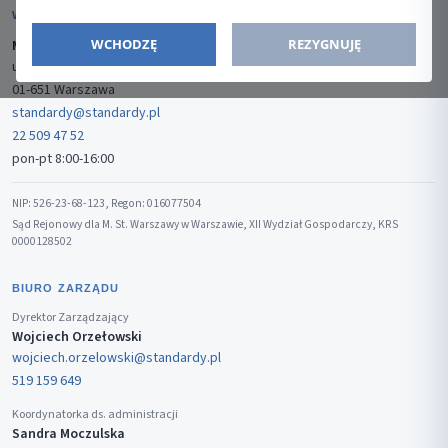
WYDAWCA
WCHODZĘ
REZYGNUJĘ
Media-Press Sp. z o.o.
ul. Gwiaździsta 7B/8
01-651 Warszawa
standardy@standardy.pl
22 509 47 52
pon-pt 8:00-16:00
NIP: 526-23-68-123, Regon: 016077504
Sąd Rejonowy dla M. St. Warszawy w Warszawie, XII Wydział Gospodarczy, KRS
0000128502
BIURO ZARZĄDU
Dyrektor Zarządzający
Wojciech Orzełowski
wojciech.orzelowski@standardy.pl
519 159 649
Koordynatorka ds. administracji
Sandra Moczulska