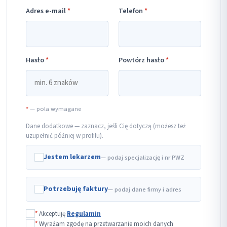
Adres e-mail
*
Telefon
*
Hasło
*
Powtórz hasło
*
*
— pola wymagane
Dane dodatkowe — zaznacz, jeśli Cię dotyczą (możesz też
uzupełnić później w profilu).
Jestem lekarzem
— podaj specjalizację i nr PWZ
Potrzebuję faktury
— podaj dane firmy i adres
*
Akceptuję
Regulamin
*
Wyrażam zgodę na przetwarzanie moich danych