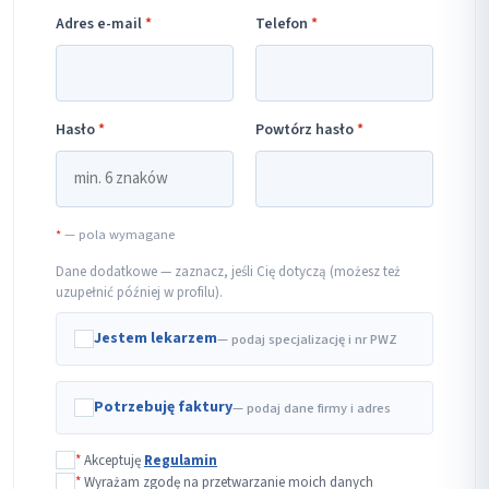
Adres e-mail
*
Telefon
*
Hasło
*
Powtórz hasło
*
*
— pola wymagane
Dane dodatkowe — zaznacz, jeśli Cię dotyczą (możesz też
uzupełnić później w profilu).
Jestem lekarzem
— podaj specjalizację i nr PWZ
Potrzebuję faktury
— podaj dane firmy i adres
*
Akceptuję
Regulamin
*
Wyrażam zgodę na przetwarzanie moich danych