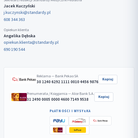
Sekretarz redakcji Standardy Medyczne Pediatria
Jacek Kuczyński
j.kuczynski@standardy.pl
608 344 363
Opiekun klienta
Angelika Dębska
opiekun.klienta@standardy.pl
690 190 544
Reklama — Bank Pekao SA
Kopiuj
30 1240 6292 1111 0010 4456 9876
Prenumerata / Księgarnia — Alior Bank S.A.
Kopiuj
31 2490 0005 0000 4600 7149 9538
PŁATNOŚCI I WYSYŁKA
InPost