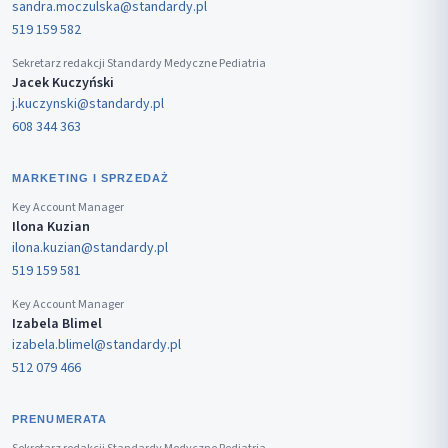
sandra.moczulska@standardy.pl
519 159 582
Sekretarz redakcji Standardy Medyczne Pediatria
Jacek Kuczyński
j.kuczynski@standardy.pl
608 344 363
MARKETING I SPRZEDAŻ
Key Account Manager
Ilona Kuzian
ilona.kuzian@standardy.pl
519 159 581
Key Account Manager
Izabela Blimel
izabela.blimel@standardy.pl
512 079 466
PRENUMERATA