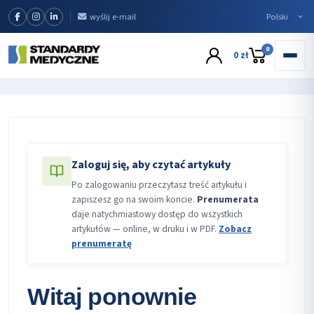
wyślij e-mail
0
0 zł
Zaloguj się, aby czytać artykuły
Po zalogowaniu przeczytasz treść artykułu i
zapiszesz go na swoim koncie.
Prenumerata
daje natychmiastowy dostęp do wszystkich
artykułów — online, w druku i w PDF.
Zobacz
prenumeratę
Witaj ponownie