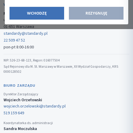
WYDAWCA
WCHODZĘ
REZYGNUJĘ
Media-Press Sp. z o.o.
ul. Gwiaździsta 7B/8
01-651 Warszawa
standardy@standardy.pl
22 509 47 52
pon-pt 8:00-16:00
NIP: 526-23-68-123, Regon: 016077504
Sąd Rejonowy dla M. St. Warszawy w Warszawie, XII Wydział Gospodarczy, KRS
0000128502
BIURO ZARZĄDU
Dyrektor Zarządzający
Wojciech Orzełowski
wojciech.orzelowski@standardy.pl
519 159 649
Koordynatorka ds. administracji
Sandra Moczulska