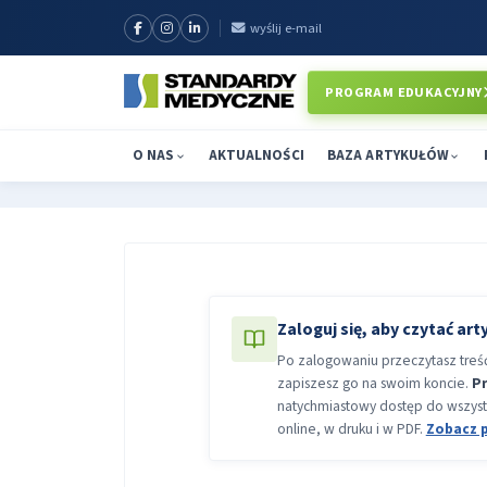
wyślij e-mail
PROGRAM EDUKACYJNY
O NAS
AKTUALNOŚCI
BAZA ARTYKUŁÓW
Zaloguj się, aby czytać art
Po zalogowaniu przeczytasz treść 
zapiszesz go na swoim koncie.
P
natychmiastowy dostęp do wszyst
online, w druku i w PDF.
Zobacz 