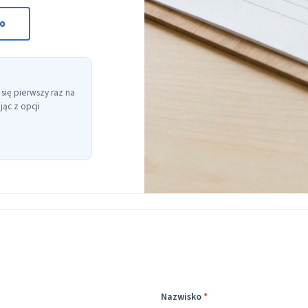
to
 się pierwszy raz na
ąc z opcji
Nazwisko
*