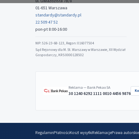
ul. Gwiaździsta 7B/8
01-651 Warszawa
standardy@standardy.pl
22 509 47 52
pon-pt 8:00-16:00
NIP: 526-23-68-123, Regon: 016077504
Sąd Rejonowy dla M. St. Warszawy w Warszawie, XII Wydział
Gospodarczy, KRS 0000128502
Reklama — Bank Pekao SA
Ko
30 1240 6292 1111 0010 4456 9876
Regulamin
Płatności
Koszt wysyłki
Reklamacje
Prawa autorskie