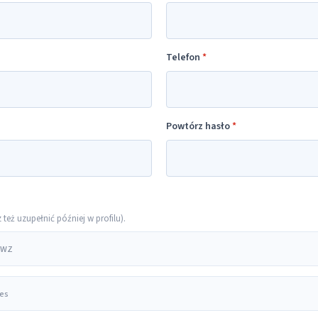
Telefon
*
Powtórz hasło
*
eż uzupełnić później w profilu).
 PWZ
res