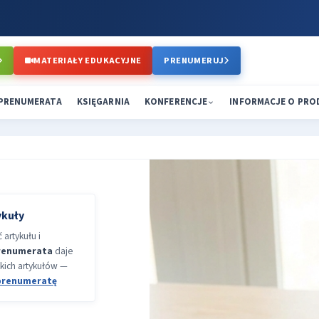
MATERIAŁY EDUKACYJNE
PRENUMERUJ
PRENUMERATA
KSIĘGARNIA
KONFERENCJE
INFORMACJE O PR
ykuły
artykułu i
renumerata
daje
kich artykułów —
prenumeratę