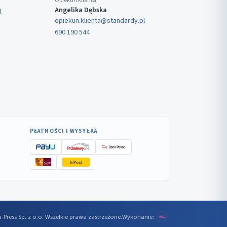
Opiekun klienta
Angelika Dębska
l
opiekun.klienta@standardy.pl
690 190 544
PŁATNOŚCI I WYSYŁKA
InPost
-Press Sp. z o.o. Wszelkie prawa zastrzeżone.
Wykonanie: