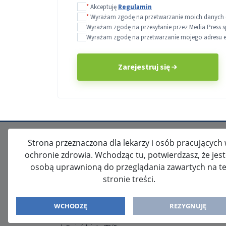
*
Akceptuję
Regulamin
*
Wyrażam zgodę na przetwarzanie moich danych o
Wyrażam zgodę na przesyłanie przez Media Press s
Wyrażam zgodę na przetwarzanie mojego adresu e-m
Zarejestruj się
Strona przeznaczona dla lekarzy i osób pracujących
ochronie zdrowia. Wchodząc tu, potwierdzasz, że jes
osobą uprawnioną do przeglądania zawartych na te
stronie treści.
ISSN: 2080-5438
WYDAWCA
WCHODZĘ
REZYGNUJĘ
Media-Press Sp. z o.o.