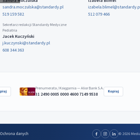
Sandra Moczulska
Izabela Blimel
sandra.moczulska@standardy.pl
izabela.blimel@standardy.p
519 159 582
512 079 466
Sekretarz redakcji Standardy Medyczne
Pediatria
Jacek Kuczyński
j.kuczynski@standardy.pl
608 344 363
Prenumerata / Księgarnia — Alior Bank S.A.
piuj
Kopiuj
31 2490 0005 0000 4600 7149 9538
Ochrona danych
© 2026 Media