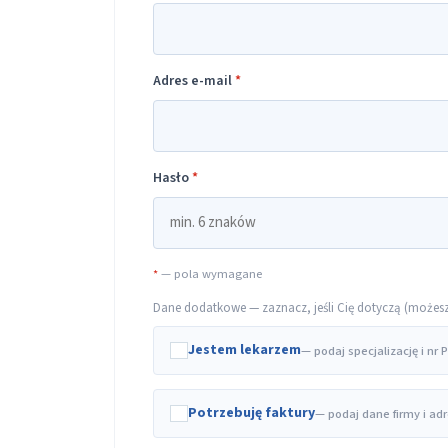
Adres e-mail
*
Hasło
*
*
— pola wymagane
Dane dodatkowe — zaznacz, jeśli Cię dotyczą (możesz t
Jestem lekarzem
— podaj specjalizację i nr
Potrzebuję faktury
— podaj dane firmy i ad