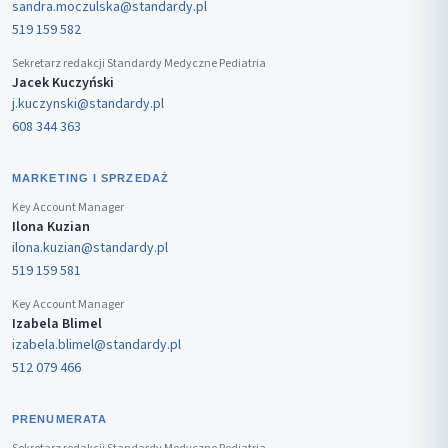
sandra.moczulska@standardy.pl
519 159 582
Sekretarz redakcji Standardy Medyczne Pediatria
Jacek Kuczyński
j.kuczynski@standardy.pl
608 344 363
MARKETING I SPRZEDAŻ
Key Account Manager
Ilona Kuzian
ilona.kuzian@standardy.pl
519 159 581
Key Account Manager
Izabela Blimel
izabela.blimel@standardy.pl
512 079 466
PRENUMERATA