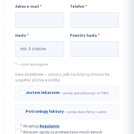
Adres e-mail
*
Telefon
*
Hasło
*
Powtórz hasło
*
*
— pola wymagane
Dane dodatkowe — zaznacz, jeśli Cię dotyczą (możesz też
uzupełnić później w profilu).
Jestem lekarzem
— podaj specjalizację i nr PWZ
Potrzebuję faktury
— podaj dane firmy i adres
*
Akceptuję
Regulamin
*
Wyrażam zgodę na przetwarzanie moich danych