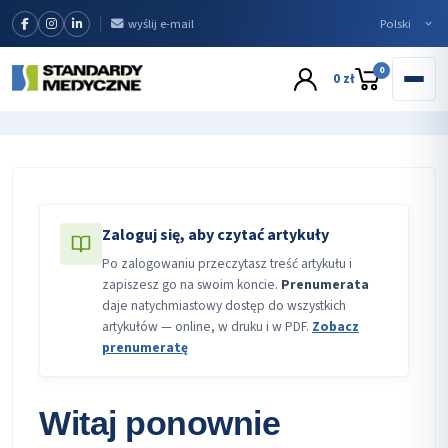
wyślij e-mail
0
0 zł
Zaloguj się, aby czytać artykuły
Po zalogowaniu przeczytasz treść artykułu i
zapiszesz go na swoim koncie.
Prenumerata
daje natychmiastowy dostęp do wszystkich
artykułów — online, w druku i w PDF.
Zobacz
prenumeratę
Witaj ponownie