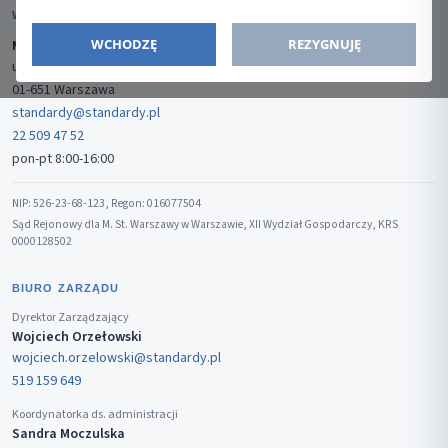
WYDAWCA
WCHODZĘ
REZYGNUJĘ
Media-Press Sp. z o.o.
ul. Gwiaździsta 7B/8
01-651 Warszawa
standardy@standardy.pl
22 509 47 52
pon-pt 8:00-16:00
NIP: 526-23-68-123, Regon: 016077504
Sąd Rejonowy dla M. St. Warszawy w Warszawie, XII Wydział Gospodarczy, KRS
0000128502
BIURO ZARZĄDU
Dyrektor Zarządzający
Wojciech Orzełowski
wojciech.orzelowski@standardy.pl
519 159 649
Koordynatorka ds. administracji
Sandra Moczulska