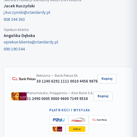
Sekretarz redakcji Standardy Medyczne Pediatria
Jacek Kuczyński
j.kuczynski@standardy.pl
608 344 363
Opiekun klienta
Angelika Dębska
opiekun.klienta@standardy.pl
690 190 544
Reklama — Bank Pekao SA
Kopiuj
30 1240 6292 1111 0010 4456 9876
Prenumerata / Księgarnia — Alior Bank S.A.
Kopiuj
31 2490 0005 0000 4600 7149 9538
PŁATNOŚCI I WYSYŁKA
InPost