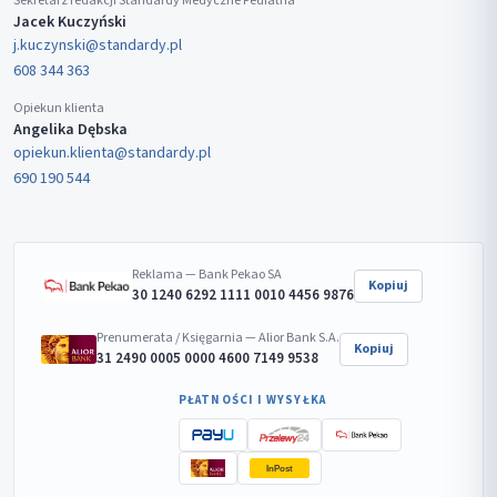
Sekretarz redakcji Standardy Medyczne Pediatria
Jacek Kuczyński
j.kuczynski@standardy.pl
608 344 363
Opiekun klienta
Angelika Dębska
opiekun.klienta@standardy.pl
690 190 544
Reklama — Bank Pekao SA
Kopiuj
30 1240 6292 1111 0010 4456 9876
Prenumerata / Księgarnia — Alior Bank S.A.
Kopiuj
31 2490 0005 0000 4600 7149 9538
PŁATNOŚCI I WYSYŁKA
InPost