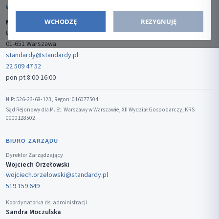
WYDAWCA
WCHODZĘ
REZYGNUJĘ
Media-Press Sp. z o.o.
ul. Gwiaździsta 7B/8
01-651 Warszawa
standardy@standardy.pl
22 509 47 52
pon-pt 8:00-16:00
NIP: 526-23-68-123, Regon: 016077504
Sąd Rejonowy dla M. St. Warszawy w Warszawie, XII Wydział Gospodarczy, KRS
0000128502
BIURO ZARZĄDU
Dyrektor Zarządzający
Wojciech Orzełowski
wojciech.orzelowski@standardy.pl
519 159 649
Koordynatorka ds. administracji
Sandra Moczulska