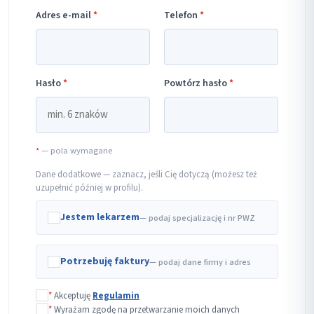
Adres e-mail
*
Telefon
*
Hasło
*
Powtórz hasło
*
*
— pola wymagane
Dane dodatkowe — zaznacz, jeśli Cię dotyczą (możesz też
uzupełnić później w profilu).
Jestem lekarzem
— podaj specjalizację i nr PWZ
Potrzebuję faktury
— podaj dane firmy i adres
*
Akceptuję
Regulamin
*
Wyrażam zgodę na przetwarzanie moich danych