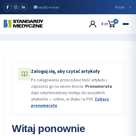
wyślij e-mail
0
0 zł
Zaloguj się, aby czytać artykuły
Po zalogowaniu przeczytasz treść artykułu i
zapiszesz go na swoim koncie.
Prenumerata
daje natychmiastowy dostęp do wszystkich
artykułów — online, w druku i w PDF.
Zobacz
prenumeratę
Witaj ponownie