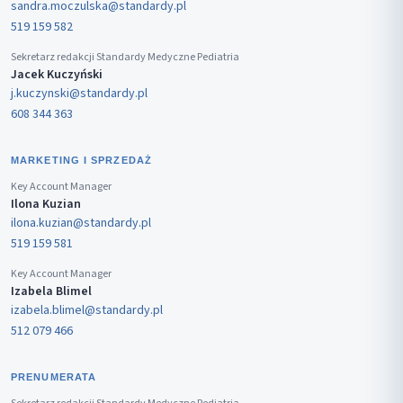
sandra.moczulska@standardy.pl
519 159 582
Sekretarz redakcji Standardy Medyczne Pediatria
Jacek Kuczyński
j.kuczynski@standardy.pl
608 344 363
MARKETING I SPRZEDAŻ
Key Account Manager
Ilona Kuzian
ilona.kuzian@standardy.pl
519 159 581
Key Account Manager
Izabela Blimel
izabela.blimel@standardy.pl
512 079 466
PRENUMERATA