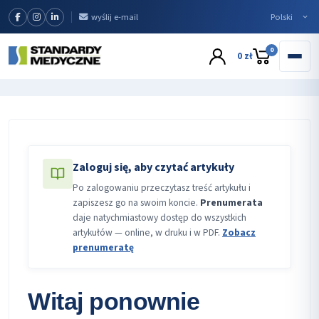
wyślij e-mail
0
0 zł
Zaloguj się, aby czytać artykuły
Po zalogowaniu przeczytasz treść artykułu i
zapiszesz go na swoim koncie.
Prenumerata
daje natychmiastowy dostęp do wszystkich
artykułów — online, w druku i w PDF.
Zobacz
prenumeratę
Witaj ponownie