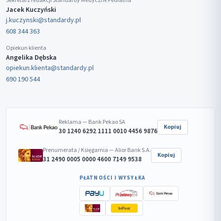
Sekretarz redakcji Standardy Medyczne Pediatria
Jacek Kuczyński
j.kuczynski@standardy.pl
608 344 363
Opiekun klienta
Angelika Dębska
opiekun.klienta@standardy.pl
690 190 544
Reklama — Bank Pekao SA
Kopiuj
30 1240 6292 1111 0010 4456 9876
Prenumerata / Księgarnia — Alior Bank S.A.
Kopiuj
31 2490 0005 0000 4600 7149 9538
PŁATNOŚCI I WYSYŁKA
InPost