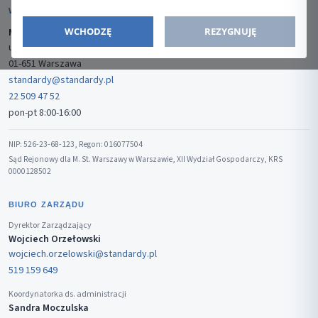
WYDAWCA
WCHODZĘ
REZYGNUJĘ
Media-Press Sp. z o.o.
ul. Gwiaździsta 7B/8
01-651 Warszawa
standardy@standardy.pl
22 509 47 52
pon-pt 8:00-16:00
NIP: 526-23-68-123, Regon: 016077504
Sąd Rejonowy dla M. St. Warszawy w Warszawie, XII Wydział Gospodarczy, KRS
0000128502
BIURO ZARZĄDU
Dyrektor Zarządzający
Wojciech Orzełowski
wojciech.orzelowski@standardy.pl
519 159 649
Koordynatorka ds. administracji
Sandra Moczulska