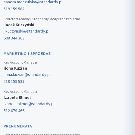
sandra.moczulska@standardy.pl
519 159 582
Sekretarz redakcji Standardy Medyczne Pediatria
Jacek Kuczyński
j.kuczynski@standardy.pl
608 344 363
MARKETING I SPRZEDAŻ
Key Account Manager
Ilona Kuzian
ilona.kuzian@standardy.pl
519 159 581
Key Account Manager
Izabela Blimel
izabela.blimel@standardy.pl
512 079 466
PRENUMERATA