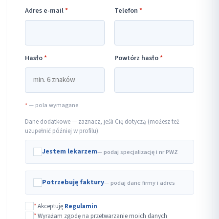
Adres e-mail
*
Telefon
*
Hasło
*
Powtórz hasło
*
*
— pola wymagane
Dane dodatkowe — zaznacz, jeśli Cię dotyczą (możesz też
uzupełnić później w profilu).
Jestem lekarzem
— podaj specjalizację i nr PWZ
Potrzebuję faktury
— podaj dane firmy i adres
*
Akceptuję
Regulamin
*
Wyrażam zgodę na przetwarzanie moich danych