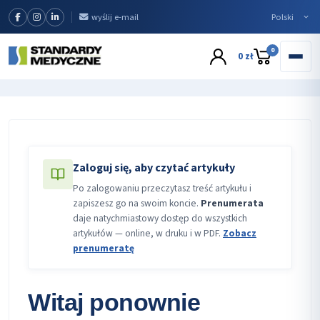
wyślij e-mail
0
0 zł
Zaloguj się, aby czytać artykuły
Po zalogowaniu przeczytasz treść artykułu i
zapiszesz go na swoim koncie.
Prenumerata
daje natychmiastowy dostęp do wszystkich
artykułów — online, w druku i w PDF.
Zobacz
prenumeratę
Witaj ponownie