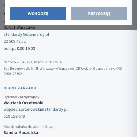
WYDAWCA
WCHODZĘ
REZYGNUJĘ
Media-Press Sp. z o.o.
ul. Gwiaździsta 7B/8
01-651 Warszawa
standardy@standardy.pl
22 509 47 52
pon-pt 8:00-16:00
NIP: 526-23-68-123, Regon: 016077504
Sąd Rejonowy dla M. St. Warszawy w Warszawie, XII Wydział Gospodarczy, KRS
0000128502
BIURO ZARZĄDU
Dyrektor Zarządzający
Wojciech Orzełowski
wojciech.orzelowski@standardy.pl
519 159 649
Koordynatorka ds. administracji
Sandra Moczulska