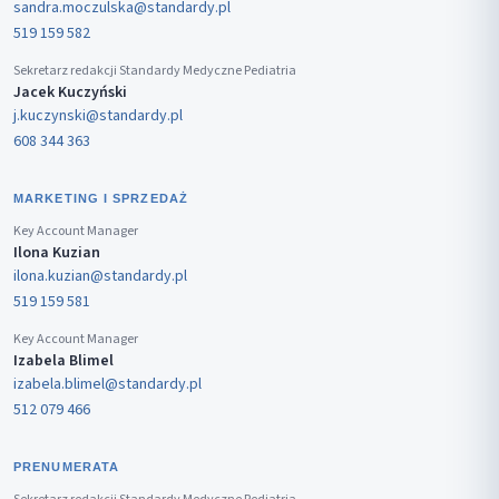
sandra.moczulska@standardy.pl
519 159 582
Sekretarz redakcji Standardy Medyczne Pediatria
Jacek Kuczyński
j.kuczynski@standardy.pl
608 344 363
MARKETING I SPRZEDAŻ
Key Account Manager
Ilona Kuzian
ilona.kuzian@standardy.pl
519 159 581
Key Account Manager
Izabela Blimel
izabela.blimel@standardy.pl
512 079 466
PRENUMERATA