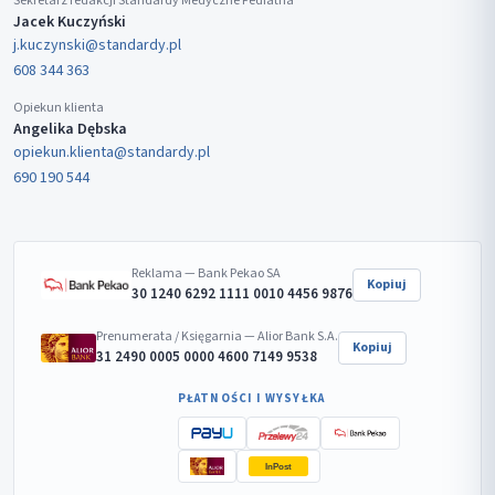
Sekretarz redakcji Standardy Medyczne Pediatria
Jacek Kuczyński
j.kuczynski@standardy.pl
608 344 363
Opiekun klienta
Angelika Dębska
opiekun.klienta@standardy.pl
690 190 544
Reklama — Bank Pekao SA
Kopiuj
30 1240 6292 1111 0010 4456 9876
Prenumerata / Księgarnia — Alior Bank S.A.
Kopiuj
31 2490 0005 0000 4600 7149 9538
PŁATNOŚCI I WYSYŁKA
InPost