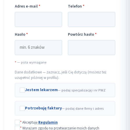
Adres e-mail
*
Telefon
*
Hasło
*
Powtórz hasło
*
*
— pola wymagane
Dane dodatkowe — zaznacz, jeśli Cię dotyczą (możesz też
uzupełnić później w profilu).
Jestem lekarzem
— podaj specjalizację i nr PWZ
Potrzebuję faktury
— podaj dane firmy i adres
*
Akceptuję
Regulamin
*
Wyrażam zgodę na przetwarzanie moich danych