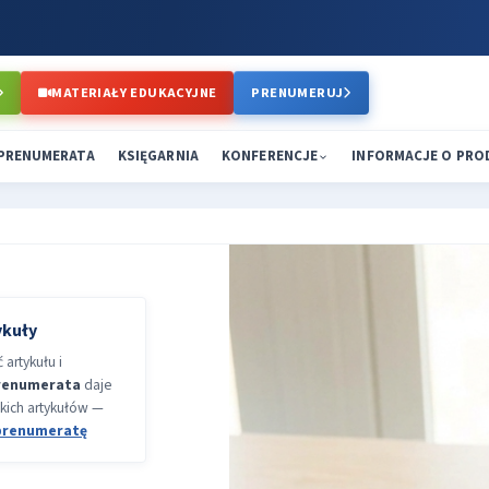
MATERIAŁY EDUKACYJNE
PRENUMERUJ
PRENUMERATA
KSIĘGARNIA
KONFERENCJE
INFORMACJE O PR
ykuły
artykułu i
renumerata
daje
kich artykułów —
prenumeratę