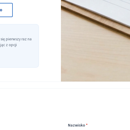
to
 się pierwszy raz na
ąc z opcji
Nazwisko
*