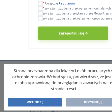
*
Akceptuję
Regulamin
*
Wyrażam zgodę na przetwarzanie moich danych o
Wyrażam zgodę na przesyłanie przez Media Press s
Wyrażam zgodę na przetwarzanie mojego adresu e-m
Zarejestruj się
Strona przeznaczona dla lekarzy i osób pracujących
ochronie zdrowia. Wchodząc tu, potwierdzasz, że jes
osobą uprawnioną do przeglądania zawartych na te
stronie treści.
ISSN: 2080-5438
WYDAWCA
WCHODZĘ
REZYGNUJĘ
Media-Press Sp. z o.o.