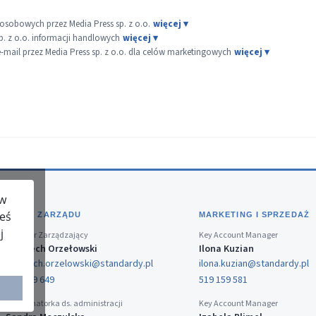
sobowych przez Media Press sp. z o.o.
p. z o.o. informacji handlowych
ail przez Media Press sp. z o.o. dla celów marketingowych
 w
teś
BIURO ZARZĄDU
MARKETING I SPRZEDAŻ
j
Dyrektor Zarządzający
Key Account Manager
Wojciech Orzełowski
Ilona Kuzian
wojciech.orzelowski@standardy.pl
ilona.kuzian@standardy.pl
519 159 649
519 159 581
Koordynatorka ds. administracji
Key Account Manager