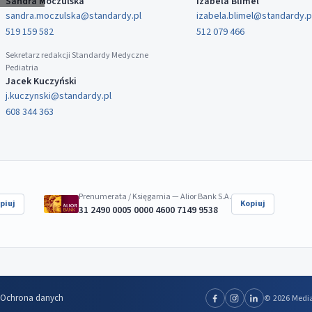
Sandra Moczulska
Izabela Blimel
sandra.moczulska@standardy.pl
izabela.blimel@standardy.p
519 159 582
512 079 466
Sekretarz redakcji Standardy Medyczne
Pediatria
Jacek Kuczyński
j.kuczynski@standardy.pl
608 344 363
Prenumerata / Księgarnia — Alior Bank S.A.
piuj
Kopiuj
31 2490 0005 0000 4600 7149 9538
Ochrona danych
© 2026 Media