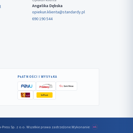
Opiekun klienta
Angelika Dębska
l
opiekun.klienta@standardy.pl
690 190 544
PŁATNOŚCI I WYSYŁKA
InPost
-Press Sp. z o.o. Wszelkie prawa zastrzeżone.
Wykonanie: