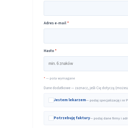
Adres e-mail
*
Hasło
*
*
— pola wymagane
Dane dodatkowe — zaznacz, jeśli Cię dotyczą (możesz t
Jestem lekarzem
— podaj specjalizację i nr
Potrzebuję faktury
— podaj dane firmy i ad