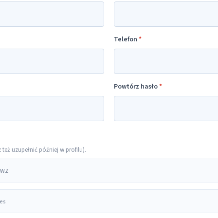
Telefon
*
Powtórz hasło
*
eż uzupełnić później w profilu).
 PWZ
res