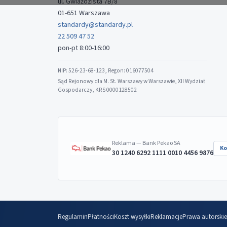
ul. Gwiaździsta 7B/8
01-651 Warszawa
standardy@standardy.pl
22 509 47 52
pon-pt 8:00-16:00
NIP: 526-23-68-123, Regon: 016077504
Sąd Rejonowy dla M. St. Warszawy w Warszawie, XII Wydział
Gospodarczy, KRS 0000128502
Reklama — Bank Pekao SA
Ko
30 1240 6292 1111 0010 4456 9876
Regulamin
Płatności
Koszt wysyłki
Reklamacje
Prawa autorskie