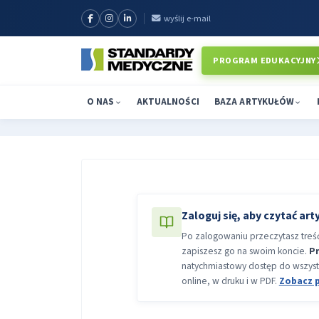
wyślij e-mail
PROGRAM EDUKACYJNY
O NAS
AKTUALNOŚCI
BAZA ARTYKUŁÓW
Zaloguj się, aby czytać art
Po zalogowaniu przeczytasz treść 
zapiszesz go na swoim koncie.
P
natychmiastowy dostęp do wszyst
online, w druku i w PDF.
Zobacz 