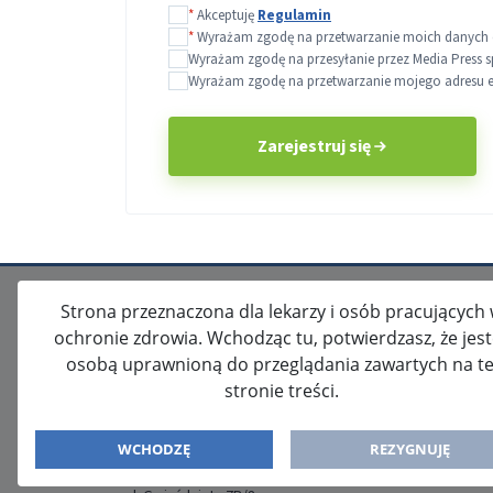
*
Akceptuję
Regulamin
*
Wyrażam zgodę na przetwarzanie moich danych o
Wyrażam zgodę na przesyłanie przez Media Press s
Wyrażam zgodę na przetwarzanie mojego adresu e-m
Zarejestruj się
Strona przeznaczona dla lekarzy i osób pracujących
ochronie zdrowia. Wchodząc tu, potwierdzasz, że jes
osobą uprawnioną do przeglądania zawartych na te
stronie treści.
ISSN: 2080-5438
WYDAWCA
WCHODZĘ
REZYGNUJĘ
Media-Press Sp. z o.o.