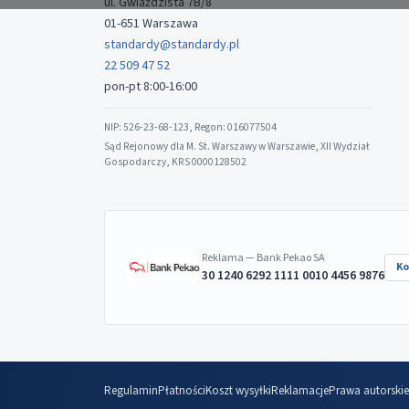
ul. Gwiaździsta 7B/8
01-651 Warszawa
standardy@standardy.pl
22 509 47 52
pon-pt 8:00-16:00
NIP: 526-23-68-123, Regon: 016077504
Sąd Rejonowy dla M. St. Warszawy w Warszawie, XII Wydział
Gospodarczy, KRS 0000128502
Reklama — Bank Pekao SA
Ko
30 1240 6292 1111 0010 4456 9876
Regulamin
Płatności
Koszt wysyłki
Reklamacje
Prawa autorskie