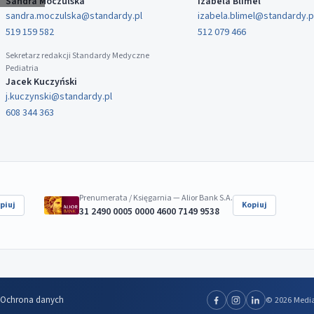
Sandra Moczulska
Izabela Blimel
sandra.moczulska@standardy.pl
izabela.blimel@standardy.p
519 159 582
512 079 466
Sekretarz redakcji Standardy Medyczne
Pediatria
Jacek Kuczyński
j.kuczynski@standardy.pl
608 344 363
Prenumerata / Księgarnia — Alior Bank S.A.
piuj
Kopiuj
31 2490 0005 0000 4600 7149 9538
Ochrona danych
© 2026 Media