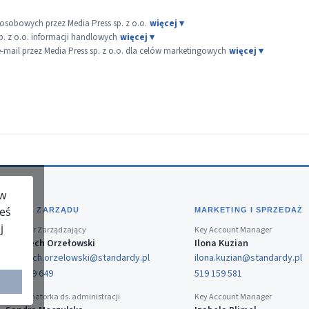
sobowych przez Media Press sp. z o.o.
p. z o.o. informacji handlowych
ail przez Media Press sp. z o.o. dla celów marketingowych
 w
teś
BIURO ZARZĄDU
MARKETING I SPRZEDAŻ
j
Dyrektor Zarządzający
Key Account Manager
Wojciech Orzełowski
Ilona Kuzian
wojciech.orzelowski@standardy.pl
ilona.kuzian@standardy.pl
519 159 649
519 159 581
Koordynatorka ds. administracji
Key Account Manager