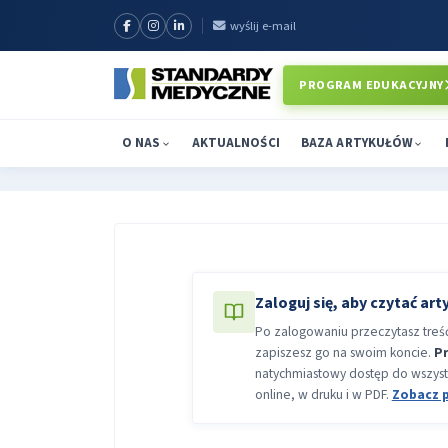
wyślij e-mail
PROGRAM EDUKACYJNY
O NAS
AKTUALNOŚCI
BAZA ARTYKUŁÓW
Zaloguj się, aby czytać art
Po zalogowaniu przeczytasz treść 
zapiszesz go na swoim koncie.
P
natychmiastowy dostęp do wszyst
online, w druku i w PDF.
Zobacz 