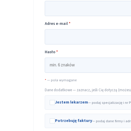
Adres e-mail
*
Hasło
*
*
— pola wymagane
Dane dodatkowe — zaznacz, jeśli Cię dotyczą (możesz t
Jestem lekarzem
— podaj specjalizację i nr
Potrzebuję faktury
— podaj dane firmy i ad