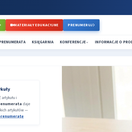
MATERIAŁY EDUKACYJNE
PRENUMERUJ
PRENUMERATA
KSIĘGARNIA
KONFERENCJE
INFORMACJE O PR
ykuły
artykułu i
renumerata
daje
kich artykułów —
prenumeratę