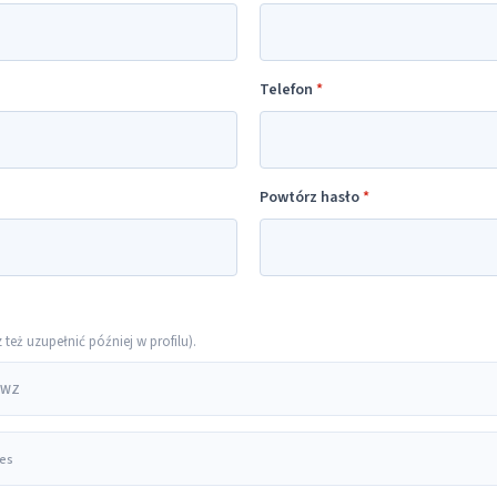
Telefon
*
Powtórz hasło
*
eż uzupełnić później w profilu).
 PWZ
res