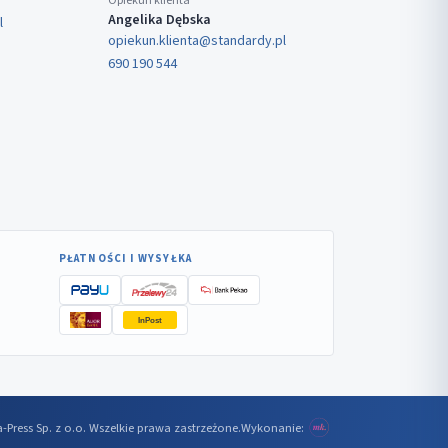
Opiekun klienta
Angelika Dębska
l
opiekun.klienta@standardy.pl
690 190 544
PŁATNOŚCI I WYSYŁKA
InPost
-Press Sp. z o.o. Wszelkie prawa zastrzeżone.
Wykonanie: