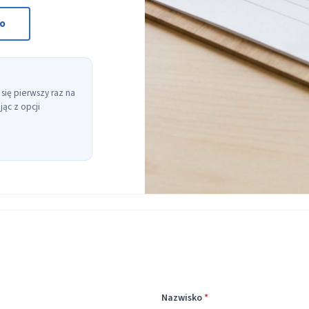
to
 się pierwszy raz na
ąc z opcji
Nazwisko
*