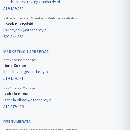
sandra.moczulska@standardy.pl
519 159 582
Sekretarz redakcji Standardy Medyczne Pediatria
Jacek Kuczyński
j.kuczynski@standardy.pl
608 344 363
MARKETING I SPRZEDAŻ
Key Account Manager
Ilona Kuzian
ilona.kuzian@standardy.pl
519 159 581
Key Account Manager
Izabela Blimel
izabela.blimel@standardy.pl
512 079 466
PRENUMERATA