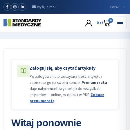
wyślij e-mail
0
0 zł
Zaloguj się, aby czytać artykuły
Po zalogowaniu przeczytasz treść artykułu i
zapiszesz go na swoim koncie.
Prenumerata
daje natychmiastowy dostęp do wszystkich
artykułów — online, w druku i w PDF.
Zobacz
prenumeratę
Witaj ponownie