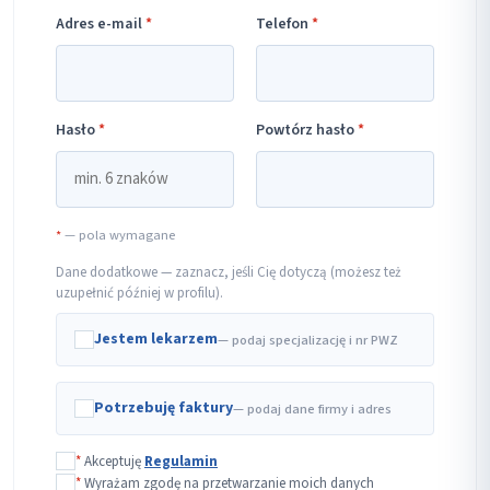
Adres e-mail
*
Telefon
*
Hasło
*
Powtórz hasło
*
*
— pola wymagane
Dane dodatkowe — zaznacz, jeśli Cię dotyczą (możesz też
uzupełnić później w profilu).
Jestem lekarzem
— podaj specjalizację i nr PWZ
Potrzebuję faktury
— podaj dane firmy i adres
*
Akceptuję
Regulamin
*
Wyrażam zgodę na przetwarzanie moich danych