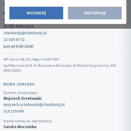
WYDAWCA
WCHODZĘ
REZYGNUJĘ
Media-Press Sp. z o.o.
ul. Gwiaździsta 7B/8
01-651 Warszawa
standardy@standardy.pl
22 509 47 52
pon-pt 8:00-16:00
NIP: 526-23-68-123, Regon: 016077504
Sąd Rejonowy dla M. St. Warszawy w Warszawie, XII Wydział Gospodarczy, KRS
0000128502
BIURO ZARZĄDU
Dyrektor Zarządzający
Wojciech Orzełowski
wojciech.orzelowski@standardy.pl
519 159 649
Koordynatorka ds. administracji
Sandra Moczulska