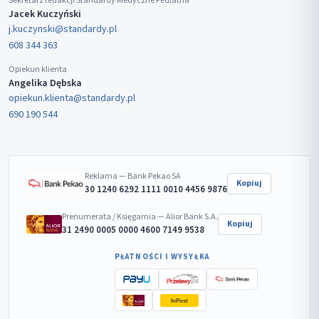
Sekretarz redakcji Standardy Medyczne Pediatria
Jacek Kuczyński
j.kuczynski@standardy.pl
608 344 363
Opiekun klienta
Angelika Dębska
opiekun.klienta@standardy.pl
690 190 544
Reklama — Bank Pekao SA
Kopiuj
30 1240 6292 1111 0010 4456 9876
Prenumerata / Księgarnia — Alior Bank S.A.
Kopiuj
31 2490 0005 0000 4600 7149 9538
PŁATNOŚCI I WYSYŁKA
InPost