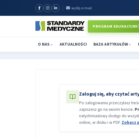
wyślij e-mail
PROGRAM EDUKACYJNY
O NAS
AKTUALNOŚCI
BAZA ARTYKUŁÓW
Zaloguj się, aby czytać art
Po zalogowaniu przeczytasz treść 
zapiszesz go na swoim koncie.
P
natychmiastowy dostęp do wszyst
online, w druku i w PDF.
Zobacz 