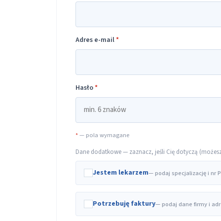
Adres e-mail
*
Hasło
*
*
— pola wymagane
Dane dodatkowe — zaznacz, jeśli Cię dotyczą (możesz t
Jestem lekarzem
— podaj specjalizację i nr
Potrzebuję faktury
— podaj dane firmy i ad