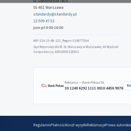
ul. Gwiaździsta 7B/8
01-651 Warszawa
standardy@standardy.pl
22 509 47 52
pon-pt 8:00-16:00
NIP: 526-23-68-123, Regon: 016077504
Sąd Rejonowy dla M. St. Warszawy w Warszawie, XII Wydział
Gospodarczy, KRS 0000128502
Reklama — Bank Pekao SA
Ko
30 1240 6292 1111 0010 4456 9876
Regulamin
Płatności
Koszt wysyłki
Reklamacje
Prawa autorskie