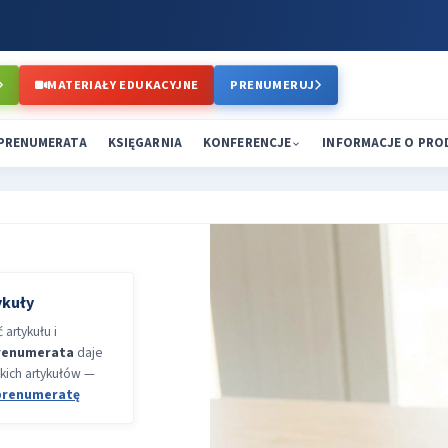
MATERIAŁY EDUKACYJNE
PRENUMERUJ
PRENUMERATA
KSIĘGARNIA
KONFERENCJE
INFORMACJE O PR
ykuły
artykułu i
renumerata
daje
kich artykułów —
prenumeratę