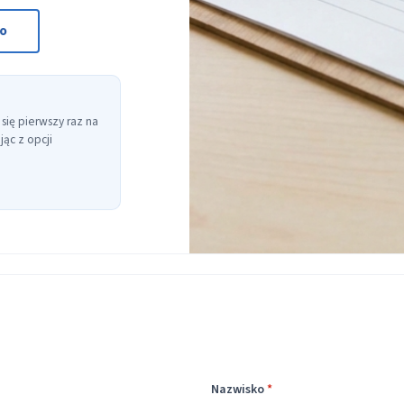
to
 się pierwszy raz na
ąc z opcji
Nazwisko
*