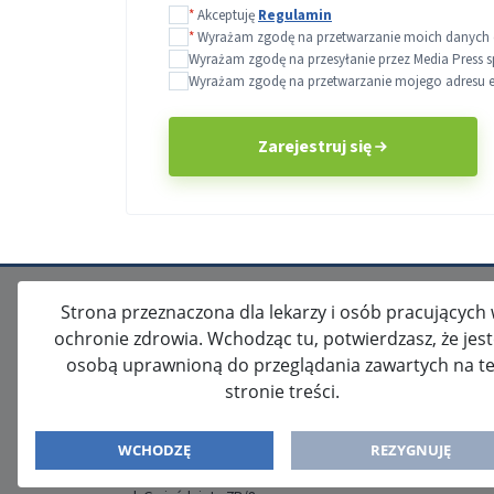
*
Akceptuję
Regulamin
*
Wyrażam zgodę na przetwarzanie moich danych o
Wyrażam zgodę na przesyłanie przez Media Press s
Wyrażam zgodę na przetwarzanie mojego adresu e-m
Zarejestruj się
Strona przeznaczona dla lekarzy i osób pracujących
ochronie zdrowia. Wchodząc tu, potwierdzasz, że jes
osobą uprawnioną do przeglądania zawartych na te
stronie treści.
ISSN: 2080-5438
WYDAWCA
WCHODZĘ
REZYGNUJĘ
Media-Press Sp. z o.o.