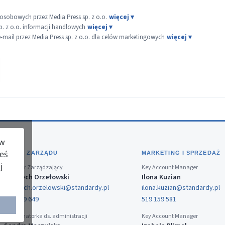
sobowych przez Media Press sp. z o.o.
p. z o.o. informacji handlowych
ail przez Media Press sp. z o.o. dla celów marketingowych
 w
teś
BIURO ZARZĄDU
MARKETING I SPRZEDAŻ
j
Dyrektor Zarządzający
Key Account Manager
Wojciech Orzełowski
Ilona Kuzian
wojciech.orzelowski@standardy.pl
ilona.kuzian@standardy.pl
519 159 649
519 159 581
Koordynatorka ds. administracji
Key Account Manager