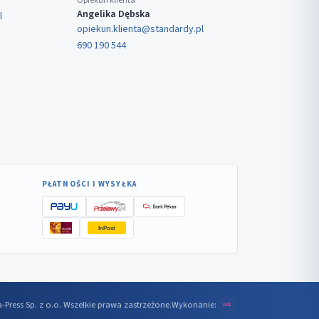
Opiekun klienta
Angelika Dębska
l
opiekun.klienta@standardy.pl
690 190 544
PŁATNOŚCI I WYSYŁKA
InPost
-Press Sp. z o.o. Wszelkie prawa zastrzeżone.
Wykonanie: