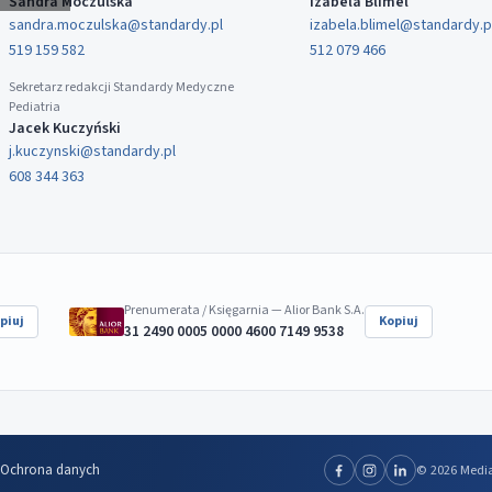
Sandra Moczulska
Izabela Blimel
sandra.moczulska@standardy.pl
izabela.blimel@standardy.p
519 159 582
512 079 466
Sekretarz redakcji Standardy Medyczne
Pediatria
Jacek Kuczyński
j.kuczynski@standardy.pl
608 344 363
Prenumerata / Księgarnia — Alior Bank S.A.
piuj
Kopiuj
31 2490 0005 0000 4600 7149 9538
Ochrona danych
© 2026 Media