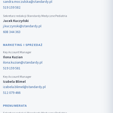
sandra.moczulska@standardy.pl
519 159 582
Sekretarz redakcji Standardy Medyczne Pediatria
Jacek Kuczyński
j.kuczynski@standardy.pl
608 344 363
MARKETING I SPRZEDAŻ
Key Account Manager
Ilona Kuzian
ilona.kuzian@standardy.pl
519 159 581
Key Account Manager
Izabela Blimel
izabela.blimel@standardy.pl
512 079 466
PRENUMERATA