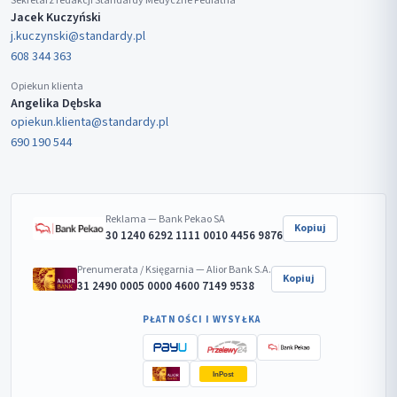
Sekretarz redakcji Standardy Medyczne Pediatria
Jacek Kuczyński
j.kuczynski@standardy.pl
608 344 363
Opiekun klienta
Angelika Dębska
opiekun.klienta@standardy.pl
690 190 544
Reklama — Bank Pekao SA
Kopiuj
30 1240 6292 1111 0010 4456 9876
Prenumerata / Księgarnia — Alior Bank S.A.
Kopiuj
31 2490 0005 0000 4600 7149 9538
PŁATNOŚCI I WYSYŁKA
InPost