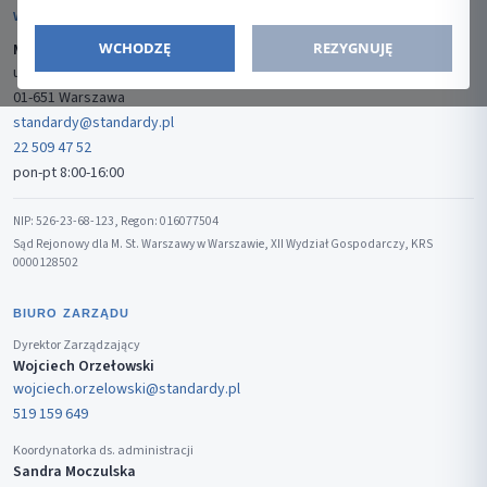
WYDAWCA
WCHODZĘ
REZYGNUJĘ
Media-Press Sp. z o.o.
ul. Gwiaździsta 7B/8
01-651 Warszawa
standardy@standardy.pl
22 509 47 52
pon-pt 8:00-16:00
NIP: 526-23-68-123, Regon: 016077504
Sąd Rejonowy dla M. St. Warszawy w Warszawie, XII Wydział Gospodarczy, KRS
0000128502
BIURO ZARZĄDU
Dyrektor Zarządzający
Wojciech Orzełowski
wojciech.orzelowski@standardy.pl
519 159 649
Koordynatorka ds. administracji
Sandra Moczulska