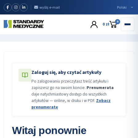
wyślij e-mail
0
0 zł
Zaloguj się, aby czytać artykuły
Po zalogowaniu przeczytasz treść artykułu i
zapiszesz go na swoim koncie.
Prenumerata
daje natychmiastowy dostęp do wszystkich
artykułów — online, w druku i w PDF.
Zobacz
prenumeratę
Witaj ponownie