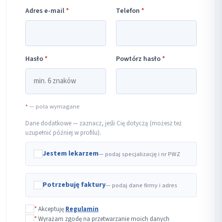
Adres e-mail
*
Telefon
*
Hasło
*
Powtórz hasło
*
*
— pola wymagane
Dane dodatkowe — zaznacz, jeśli Cię dotyczą (możesz też
uzupełnić później w profilu).
Jestem lekarzem
— podaj specjalizację i nr PWZ
Potrzebuję faktury
— podaj dane firmy i adres
*
Akceptuję
Regulamin
*
Wyrażam zgodę na przetwarzanie moich danych