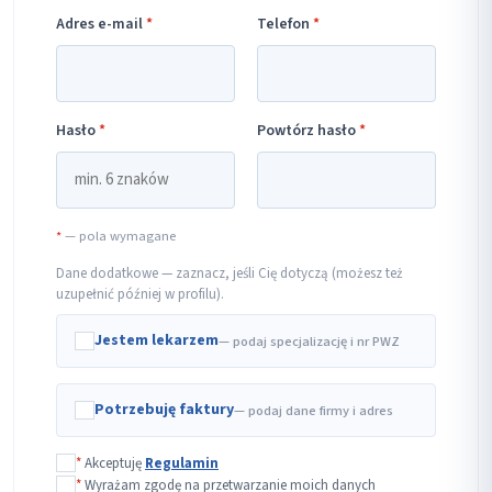
Adres e-mail
*
Telefon
*
Hasło
*
Powtórz hasło
*
*
— pola wymagane
Dane dodatkowe — zaznacz, jeśli Cię dotyczą (możesz też
uzupełnić później w profilu).
Jestem lekarzem
— podaj specjalizację i nr PWZ
Potrzebuję faktury
— podaj dane firmy i adres
*
Akceptuję
Regulamin
*
Wyrażam zgodę na przetwarzanie moich danych