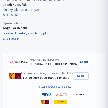
Sekretarz redakcji Standardy Medyczne Pediatria
Jacek Kuczyński
j.kuczynski@standardy.pl
608 344 363
Opiekun klienta
Angelika Dębska
opiekun.klienta@standardy.pl
690 190 544
Reklama — Bank Pekao SA
Kopiuj
30 1240 6292 1111 0010 4456 9876
Prenumerata / Księgarnia — Alior Bank S.A.
Kopiuj
31 2490 0005 0000 4600 7149 9538
PŁATNOŚCI I WYSYŁKA
InPost