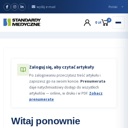
wyślij e-mail
0
0 zł
Zaloguj się, aby czytać artykuły
Po zalogowaniu przeczytasz treść artykułu i
zapiszesz go na swoim koncie.
Prenumerata
daje natychmiastowy dostęp do wszystkich
artykułów — online, w druku i w PDF.
Zobacz
prenumeratę
Witaj ponownie