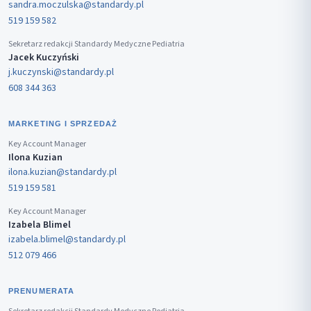
sandra.moczulska@standardy.pl
519 159 582
Sekretarz redakcji Standardy Medyczne Pediatria
Jacek Kuczyński
j.kuczynski@standardy.pl
608 344 363
MARKETING I SPRZEDAŻ
Key Account Manager
Ilona Kuzian
ilona.kuzian@standardy.pl
519 159 581
Key Account Manager
Izabela Blimel
izabela.blimel@standardy.pl
512 079 466
PRENUMERATA