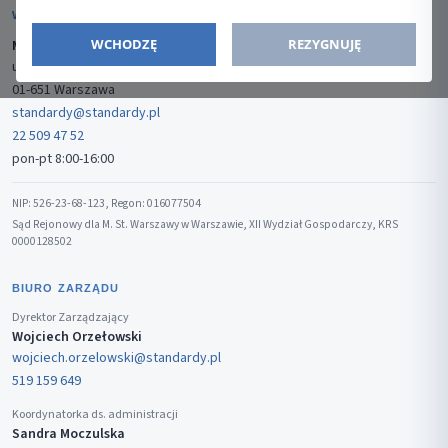
WYDAWCA
WCHODZĘ
REZYGNUJĘ
Media-Press Sp. z o.o.
ul. Gwiaździsta 7B/8
01-651 Warszawa
standardy@standardy.pl
22 509 47 52
pon-pt 8:00-16:00
NIP: 526-23-68-123, Regon: 016077504
Sąd Rejonowy dla M. St. Warszawy w Warszawie, XII Wydział Gospodarczy, KRS
0000128502
BIURO ZARZĄDU
Dyrektor Zarządzający
Wojciech Orzełowski
wojciech.orzelowski@standardy.pl
519 159 649
Koordynatorka ds. administracji
Sandra Moczulska