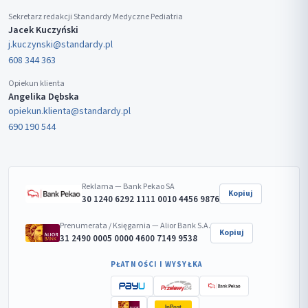
Sekretarz redakcji Standardy Medyczne Pediatria
Jacek Kuczyński
j.kuczynski@standardy.pl
608 344 363
Opiekun klienta
Angelika Dębska
opiekun.klienta@standardy.pl
690 190 544
Reklama — Bank Pekao SA
Kopiuj
30 1240 6292 1111 0010 4456 9876
Prenumerata / Księgarnia — Alior Bank S.A.
Kopiuj
31 2490 0005 0000 4600 7149 9538
PŁATNOŚCI I WYSYŁKA
InPost