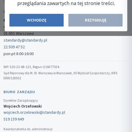
ISSN: 2080-5438
przeglądania zawartych na tej stronie treści.
WYDAWCA
WCHODZĘ
REZYGNUJĘ
Media-Press Sp. z o.o.
ul. Gwiaździsta 7B/8
01-651 Warszawa
standardy@standardy.pl
22 509 47 52
pon-pt 8:00-16:00
NIP: 526-23-68-123, Regon: 016077504
Sąd Rejonowy dla M. St. Warszawy w Warszawie, XII Wydział Gospodarczy, KRS
0000128502
BIURO ZARZĄDU
Dyrektor Zarządzający
Wojciech Orzełowski
wojciech.orzelowski@standardy.pl
519 159 649
Koordynatorka ds. administracji