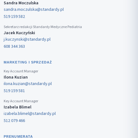
Sandra Moczulska
sandra.moczulska@standardy.pl
519 159 582
Sekretarz redakcji Standardy Medyczne Pediatria
Jacek Kuczyński
j.kuczynski@standardy.pl
608 344 363
MARKETING I SPRZEDAŻ
Key Account Manager
Ilona Kuzian
ilona.kuzian@standardy.pl
519 159 581
Key Account Manager
Izabela Blimel
izabela.blimel@standardy.pl
512 079 466
PRENUMERATA