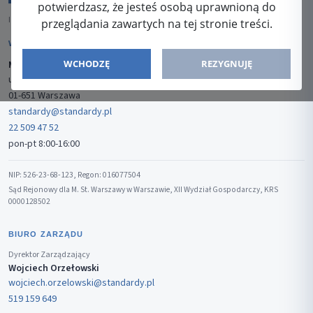
potwierdzasz, że jesteś osobą uprawnioną do
ISSN: 2080-5438
przeglądania zawartych na tej stronie treści.
WYDAWCA
WCHODZĘ
REZYGNUJĘ
Media-Press Sp. z o.o.
ul. Gwiaździsta 7B/8
01-651 Warszawa
standardy@standardy.pl
22 509 47 52
pon-pt 8:00-16:00
NIP: 526-23-68-123, Regon: 016077504
Sąd Rejonowy dla M. St. Warszawy w Warszawie, XII Wydział Gospodarczy, KRS
0000128502
BIURO ZARZĄDU
Dyrektor Zarządzający
Wojciech Orzełowski
wojciech.orzelowski@standardy.pl
519 159 649