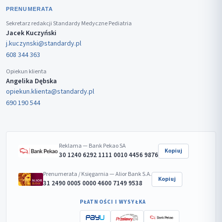
PRENUMERATA
Sekretarz redakcji Standardy Medyczne Pediatria
Jacek Kuczyński
j.kuczynski@standardy.pl
608 344 363
Opiekun klienta
Angelika Dębska
opiekun.klienta@standardy.pl
690 190 544
Reklama — Bank Pekao SA
Kopiuj
30 1240 6292 1111 0010 4456 9876
Prenumerata / Księgarnia — Alior Bank S.A.
Kopiuj
31 2490 0005 0000 4600 7149 9538
PŁATNOŚCI I WYSYŁKA