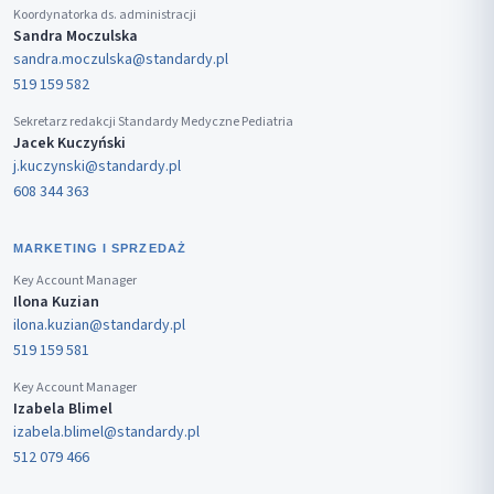
Koordynatorka ds. administracji
Sandra Moczulska
sandra.moczulska@standardy.pl
519 159 582
Sekretarz redakcji Standardy Medyczne Pediatria
Jacek Kuczyński
j.kuczynski@standardy.pl
608 344 363
MARKETING I SPRZEDAŻ
Key Account Manager
Ilona Kuzian
ilona.kuzian@standardy.pl
519 159 581
Key Account Manager
Izabela Blimel
izabela.blimel@standardy.pl
512 079 466