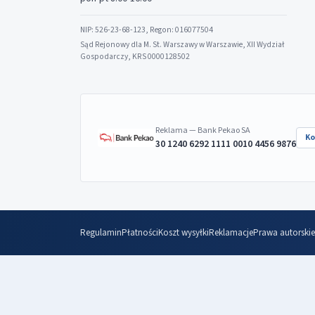
NIP: 526-23-68-123, Regon: 016077504
Sąd Rejonowy dla M. St. Warszawy w Warszawie, XII Wydział
Gospodarczy, KRS 0000128502
Reklama — Bank Pekao SA
Ko
30 1240 6292 1111 0010 4456 9876
Regulamin
Płatności
Koszt wysyłki
Reklamacje
Prawa autorskie