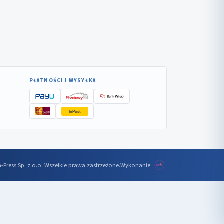
PŁATNOŚCI I WYSYŁKA
InPost
-Press Sp. z o.o. Wszelkie prawa zastrzeżone.
Wykonanie: