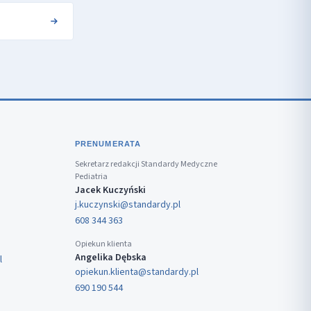
PRENUMERATA
Sekretarz redakcji Standardy Medyczne
Pediatria
Jacek Kuczyński
j.kuczynski@standardy.pl
608 344 363
Opiekun klienta
Angelika Dębska
l
opiekun.klienta@standardy.pl
690 190 544