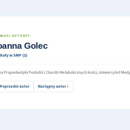
NASI AUTORZY
oanna Golec
kuły w SMP (1)
ika Propedeutyki Pediatrii i Chorób Metabolicznych Kości, Uniwersytet Med
Poprzedni autor
Następny autor