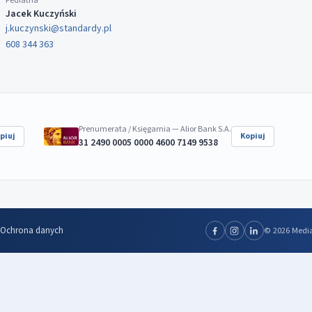
Pediatria
Jacek Kuczyński
j.kuczynski@standardy.pl
608 344 363
Prenumerata / Księgarnia — Alior Bank S.A.
piuj
Kopiuj
31 2490 0005 0000 4600 7149 9538
Ochrona danych
© 2026 Media