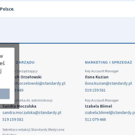
 Polsce.
 w
teś
BIURO ZARZĄDU
MARKETING I SPRZEDAŻ
j
Dyrektor Zarządzający
Key Account Manager
Wojciech Orzełowski
Ilona Kuzian
wojciech.orzelowski@standardy.pl
ilona.kuzian@standardy.pl
519 159 649
519 159 581
Koordynatorka ds. administracji
Key Account Manager
Sandra Moczulska
Izabela Blimel
sandra.moczulska@standardy.pl
izabela.blimel@standardy.p
519 159 582
512 079 466
Sekretarz redakcji Standardy Medyczne