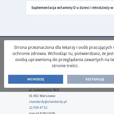
Suplementacja witaminy D u dzieci i młodzieży w
Strona przeznaczona dla lekarzy i osób pracujących
ochronie zdrowia. Wchodząc tu, potwierdzasz, że jes
osobą uprawnioną do przeglądania zawartych na te
stronie treści.
ISSN: 2080-5438
WYDAWCA
WCHODZĘ
REZYGNUJĘ
Media-Press Sp. z o.o.
ul. Gwiaździsta 7B/8
01-651 Warszawa
standardy@standardy.pl
22 509 47 52
pon-pt 8:00-16:00