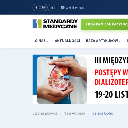
wyślij e-mail
PROGRAM EDUKACYJNY
O NAS
AKTUALNOŚCI
BAZA ARTYKUŁÓW
Strona główna
Nasi Autorzy
Joanna Golec