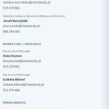
sandra.moczulska@standardy.pl
519 159 582
Sekretarz redakcji Standardy Medyczne Pediatria
Jacek Kuczyński
j.kuczynski@standardy.pl
608 344 363
MARKETING I SPRZEDAŻ
Key Account Manager
Ilona Kuzian
ilona.kuzian@standardy.pl
519 159 581
Key Account Manager
Izabela Blimel
izabela.blimel@standardy.pl
512 079 466
PRENUMERATA