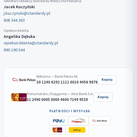
Sekretarz redakcji Standardy Medyczne Pediatria
Jacek Kuczyński
j.kuczynski@standardy.pl
608 344 363
Opiekun klienta
Angelika Dębska
opiekun.klienta@standardy.pl
690 190 544
Reklama — Bank Pekao SA
Kopiuj
30 1240 6292 1111 0010 4456 9876
Prenumerata / Księgarnia — Alior Bank S.A.
Kopiuj
31 2490 0005 0000 4600 7149 9538
PŁATNOŚCI I WYSYŁKA
InPost