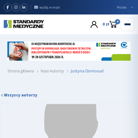
wyślij e-mail
0
0 zł
Strona główna
Nasi Autorzy
Justyna Domosud
Wszyscy autorzy