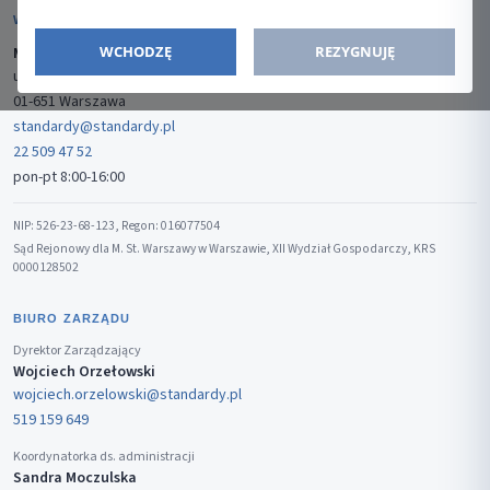
WYDAWCA
WCHODZĘ
REZYGNUJĘ
Media-Press Sp. z o.o.
ul. Gwiaździsta 7B/8
01-651 Warszawa
standardy@standardy.pl
22 509 47 52
pon-pt 8:00-16:00
NIP: 526-23-68-123, Regon: 016077504
Sąd Rejonowy dla M. St. Warszawy w Warszawie, XII Wydział Gospodarczy, KRS
0000128502
BIURO ZARZĄDU
Dyrektor Zarządzający
Wojciech Orzełowski
wojciech.orzelowski@standardy.pl
519 159 649
Koordynatorka ds. administracji
Sandra Moczulska