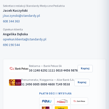
Sekretarz redakcji Standardy Medyczne Pediatria
Jacek Kuczyński
j.kuczynski@standardy.pl
608 344 363
Opiekun klienta
Angelika Dębska
opiekun.klienta@standardy.pl
690 190 544
Reklama — Bank Pekao SA
Kopiuj
30 1240 6292 1111 0010 4456 9876
Prenumerata / Księgarnia — Alior Bank S.A.
Kopiuj
31 2490 0005 0000 4600 7149 9538
PŁATNOŚCI I WYSYŁKA
InPost