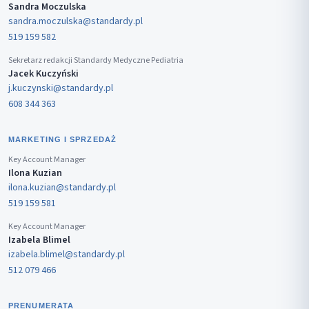
Sandra Moczulska
sandra.moczulska@standardy.pl
519 159 582
Sekretarz redakcji Standardy Medyczne Pediatria
Jacek Kuczyński
j.kuczynski@standardy.pl
608 344 363
MARKETING I SPRZEDAŻ
Key Account Manager
Ilona Kuzian
ilona.kuzian@standardy.pl
519 159 581
Key Account Manager
Izabela Blimel
izabela.blimel@standardy.pl
512 079 466
PRENUMERATA