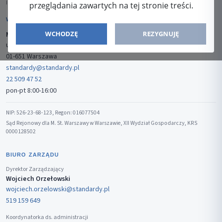
ISSN: 2080-5438
przeglądania zawartych na tej stronie treści.
WYDAWCA
WCHODZĘ
REZYGNUJĘ
Media-Press Sp. z o.o.
ul. Gwiaździsta 7B/8
01-651 Warszawa
standardy@standardy.pl
22 509 47 52
pon-pt 8:00-16:00
NIP: 526-23-68-123, Regon: 016077504
Sąd Rejonowy dla M. St. Warszawy w Warszawie, XII Wydział Gospodarczy, KRS
0000128502
BIURO ZARZĄDU
Dyrektor Zarządzający
Wojciech Orzełowski
wojciech.orzelowski@standardy.pl
519 159 649
Koordynatorka ds. administracji