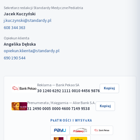
Sekretarz redakcji Standardy Medyczne Pediatria
Jacek Kuczyński
j.kuczynski@standardy.pl
608 344 363
Opiekun klienta
Angelika Dębska
opiekun.klienta@standardy.pl
690 190 544
Reklama — Bank Pekao SA
Kopiuj
30 1240 6292 1111 0010 4456 9876
Prenumerata / Księgarnia — Alior Bank S.A.
Kopiuj
31 2490 0005 0000 4600 7149 9538
PŁATNOŚCI I WYSYŁKA
InPost