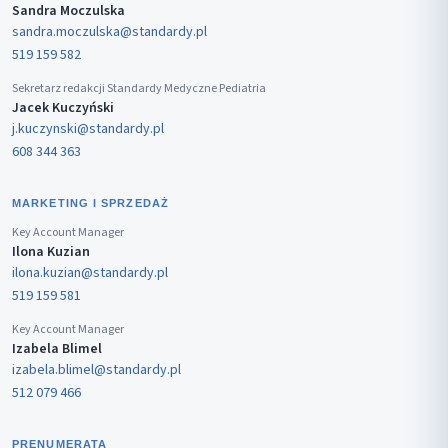
Sandra Moczulska
sandra.moczulska@standardy.pl
519 159 582
Sekretarz redakcji Standardy Medyczne Pediatria
Jacek Kuczyński
j.kuczynski@standardy.pl
608 344 363
MARKETING I SPRZEDAŻ
Key Account Manager
Ilona Kuzian
ilona.kuzian@standardy.pl
519 159 581
Key Account Manager
Izabela Blimel
izabela.blimel@standardy.pl
512 079 466
PRENUMERATA