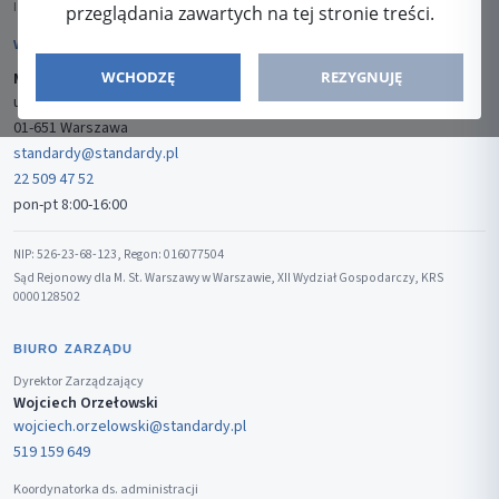
ISSN: 2080-5438
przeglądania zawartych na tej stronie treści.
WYDAWCA
WCHODZĘ
REZYGNUJĘ
Media-Press Sp. z o.o.
ul. Gwiaździsta 7B/8
01-651 Warszawa
standardy@standardy.pl
22 509 47 52
pon-pt 8:00-16:00
NIP: 526-23-68-123, Regon: 016077504
Sąd Rejonowy dla M. St. Warszawy w Warszawie, XII Wydział Gospodarczy, KRS
0000128502
BIURO ZARZĄDU
Dyrektor Zarządzający
Wojciech Orzełowski
wojciech.orzelowski@standardy.pl
519 159 649
Koordynatorka ds. administracji