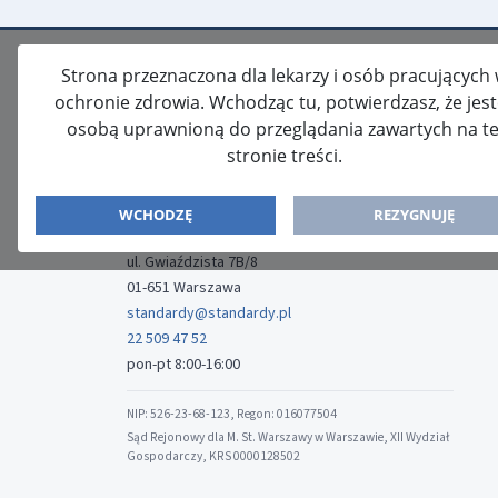
Strona przeznaczona dla lekarzy i osób pracujących
ochronie zdrowia. Wchodząc tu, potwierdzasz, że jes
osobą uprawnioną do przeglądania zawartych na te
stronie treści.
ISSN: 2080-5438
WYDAWCA
WCHODZĘ
REZYGNUJĘ
Media-Press Sp. z o.o.
ul. Gwiaździsta 7B/8
01-651 Warszawa
standardy@standardy.pl
22 509 47 52
pon-pt 8:00-16:00
NIP: 526-23-68-123, Regon: 016077504
Sąd Rejonowy dla M. St. Warszawy w Warszawie, XII Wydział
Gospodarczy, KRS 0000128502