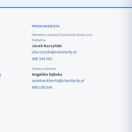
PRENUMERATA
Sekretarz redakcji Standardy Medyczne
Pediatria
Jacek Kuczyński
j.kuczynski@standardy.pl
608 344 363
Opiekun klienta
Angelika Dębska
l
opiekun.klienta@standardy.pl
690 190 544