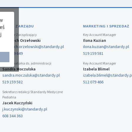
 w
teś
BIURO ZARZĄDU
MARKETING I SPRZEDAŻ
j
Dyrektor Zarządzający
Key Account Manager
Wojciech Orzełowski
Ilona Kuzian
wojciech.orzelowski@standardy.pl
ilona.kuzian@standardy.pl
519 159 649
519 159 581
Koordynatorka ds. administracji
Key Account Manager
Sandra Moczulska
Izabela Blimel
sandra.moczulska@standardy.pl
izabela.blimel@standardy.p
519 159 582
512 079 466
Sekretarz redakcji Standardy Medyczne
Pediatria
Jacek Kuczyński
j.kuczynski@standardy.pl
608 344 363