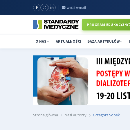
wyślij e-mail
PROGRAM EDUKACYJNY
O NAS
AKTUALNOŚCI
BAZA ARTYKUŁÓW
Strona główna
Nasi Autorzy
Grzegorz Sobek