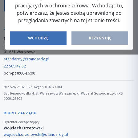
pracujących w ochronie zdrowia. Wchodząc tu,
potwierdzasz, że jesteś osobą uprawnioną do
ISSN: 2080-5438
przeglądania zawartych na tej stronie treści.
WYDAWCA
WCHODZĘ
REZYGNUJĘ
Media-Press Sp. z o.o.
ul. Gwiaździsta 7B/8
01-651 Warszawa
standardy@standardy.pl
22 509 47 52
pon-pt 8:00-16:00
NIP: 526-23-68-123, Regon: 016077504
Sąd Rejonowy dla M. St. Warszawy w Warszawie, XII Wydział Gospodarczy, KRS
0000128502
BIURO ZARZĄDU
Dyrektor Zarządzający
Wojciech Orzełowski
wojciech.orzelowski@standardy.pl