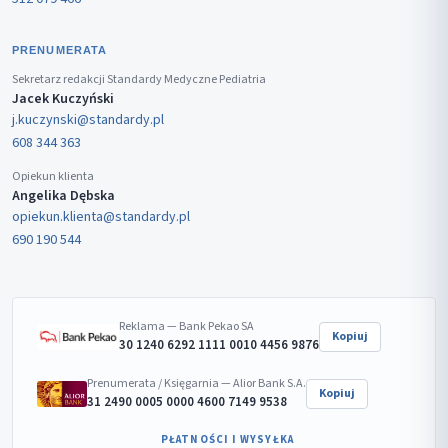
PRENUMERATA
Sekretarz redakcji Standardy Medyczne Pediatria
Jacek Kuczyński
j.kuczynski@standardy.pl
608 344 363
Opiekun klienta
Angelika Dębska
opiekun.klienta@standardy.pl
690 190 544
Reklama — Bank Pekao SA
Kopiuj
30 1240 6292 1111 0010 4456 9876
Prenumerata / Księgarnia — Alior Bank S.A.
Kopiuj
31 2490 0005 0000 4600 7149 9538
PŁATNOŚCI I WYSYŁKA