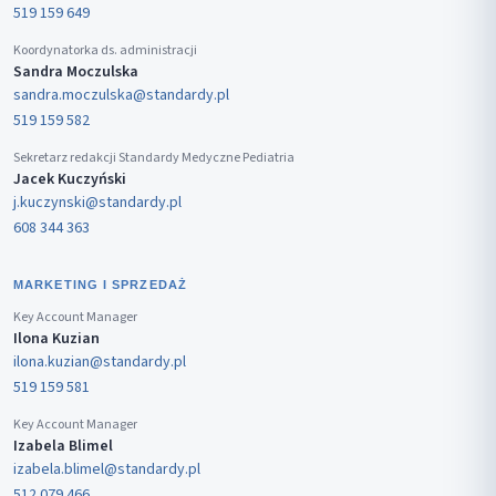
519 159 649
Koordynatorka ds. administracji
Sandra Moczulska
sandra.moczulska@standardy.pl
519 159 582
Sekretarz redakcji Standardy Medyczne Pediatria
Jacek Kuczyński
j.kuczynski@standardy.pl
608 344 363
MARKETING I SPRZEDAŻ
Key Account Manager
Ilona Kuzian
ilona.kuzian@standardy.pl
519 159 581
Key Account Manager
Izabela Blimel
izabela.blimel@standardy.pl
512 079 466