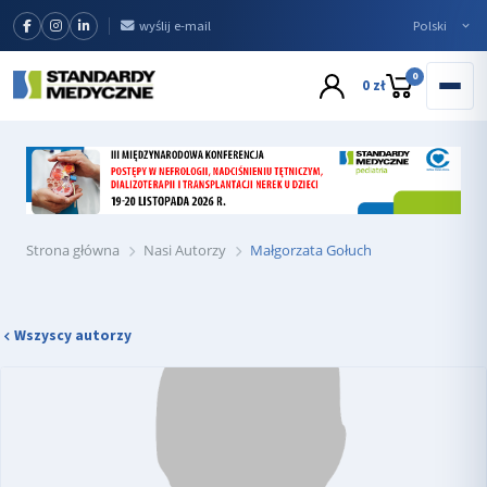
wyślij e-mail
0
0 zł
Strona główna
Nasi Autorzy
Małgorzata Gołuch
Wszyscy autorzy