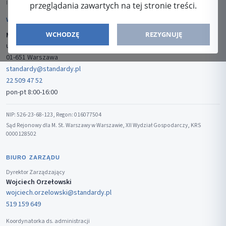
ISSN: 2080-5438
przeglądania zawartych na tej stronie treści.
WYDAWCA
WCHODZĘ
REZYGNUJĘ
Media-Press Sp. z o.o.
ul. Gwiaździsta 7B/8
01-651 Warszawa
standardy@standardy.pl
22 509 47 52
pon-pt 8:00-16:00
NIP: 526-23-68-123, Regon: 016077504
Sąd Rejonowy dla M. St. Warszawy w Warszawie, XII Wydział Gospodarczy, KRS
0000128502
BIURO ZARZĄDU
Dyrektor Zarządzający
Wojciech Orzełowski
wojciech.orzelowski@standardy.pl
519 159 649
Koordynatorka ds. administracji