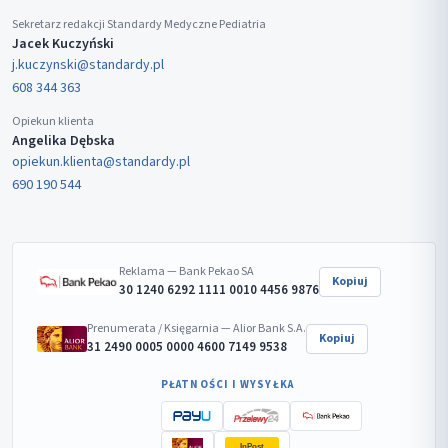
Sekretarz redakcji Standardy Medyczne Pediatria
Jacek Kuczyński
j.kuczynski@standardy.pl
608 344 363
Opiekun klienta
Angelika Dębska
opiekun.klienta@standardy.pl
690 190 544
Reklama — Bank Pekao SA
Kopiuj
30 1240 6292 1111 0010 4456 9876
Prenumerata / Księgarnia — Alior Bank S.A.
Kopiuj
31 2490 0005 0000 4600 7149 9538
PŁATNOŚCI I WYSYŁKA
InPost