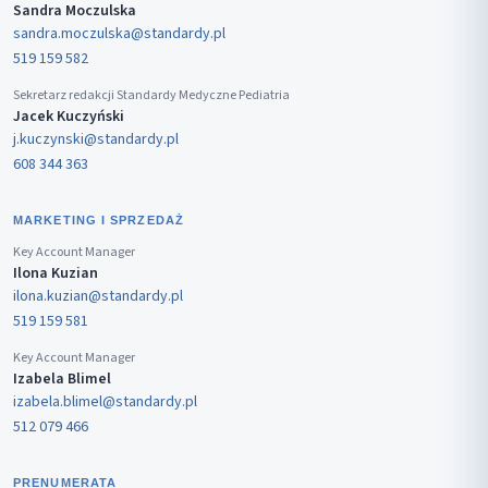
Sandra Moczulska
sandra.moczulska@standardy.pl
519 159 582
Sekretarz redakcji Standardy Medyczne Pediatria
Jacek Kuczyński
j.kuczynski@standardy.pl
608 344 363
MARKETING I SPRZEDAŻ
Key Account Manager
Ilona Kuzian
ilona.kuzian@standardy.pl
519 159 581
Key Account Manager
Izabela Blimel
izabela.blimel@standardy.pl
512 079 466
PRENUMERATA