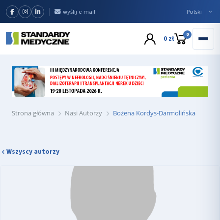
wyślij e-mail
0
0 zł
Strona główna
Nasi Autorzy
Bożena Kordys-Darmolińska
Wszyscy autorzy