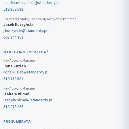
sandra.moczulska@standardy.pl
519 159 582
Sekretarz redakcji Standardy Medyczne Pediatria
Jacek Kuczyński
j.kuczynski@standardy.pl
608 344 363
MARKETING I SPRZEDAŻ
Key Account Manager
Ilona Kuzian
ilona.kuzian@standardy.pl
519 159 581
Key Account Manager
Izabela Blimel
izabela.blimel@standardy.pl
512 079 466
PRENUMERATA