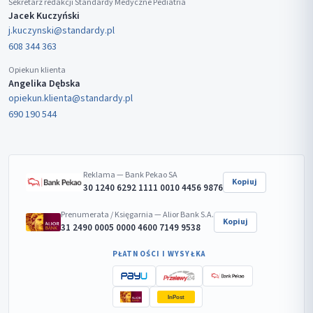
Sekretarz redakcji Standardy Medyczne Pediatria
Jacek Kuczyński
j.kuczynski@standardy.pl
608 344 363
Opiekun klienta
Angelika Dębska
opiekun.klienta@standardy.pl
690 190 544
Reklama — Bank Pekao SA
Kopiuj
30 1240 6292 1111 0010 4456 9876
Prenumerata / Księgarnia — Alior Bank S.A.
Kopiuj
31 2490 0005 0000 4600 7149 9538
PŁATNOŚCI I WYSYŁKA
InPost