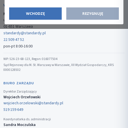
WYDAWCA
WCHODZĘ
REZYGNUJĘ
Media-Press Sp. z o.o.
ul. Gwiaździsta 7B/8
01-651 Warszawa
standardy@standardy.pl
22 509 47 52
pon-pt 8:00-16:00
NIP: 526-23-68-123, Regon: 016077504
Sąd Rejonowy dla M. St. Warszawy w Warszawie, XII Wydział Gospodarczy, KRS
0000128502
BIURO ZARZĄDU
Dyrektor Zarządzający
Wojciech Orzełowski
wojciech.orzelowski@standardy.pl
519 159 649
Koordynatorka ds. administracji
Sandra Moczulska