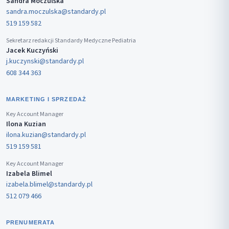
Sandra Moczulska
sandra.moczulska@standardy.pl
519 159 582
Sekretarz redakcji Standardy Medyczne Pediatria
Jacek Kuczyński
j.kuczynski@standardy.pl
608 344 363
MARKETING I SPRZEDAŻ
Key Account Manager
Ilona Kuzian
ilona.kuzian@standardy.pl
519 159 581
Key Account Manager
Izabela Blimel
izabela.blimel@standardy.pl
512 079 466
PRENUMERATA