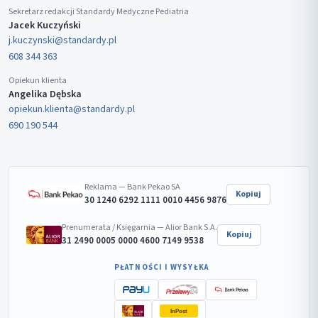
Sekretarz redakcji Standardy Medyczne Pediatria
Jacek Kuczyński
j.kuczynski@standardy.pl
608 344 363
Opiekun klienta
Angelika Dębska
opiekun.klienta@standardy.pl
690 190 544
Reklama — Bank Pekao SA
Kopiuj
30 1240 6292 1111 0010 4456 9876
Prenumerata / Księgarnia — Alior Bank S.A.
Kopiuj
31 2490 0005 0000 4600 7149 9538
PŁATNOŚCI I WYSYŁKA
InPost