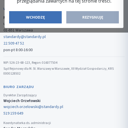
przeglądania zawartych na tej stronie treści.
WYDAWCA
WCHODZĘ
REZYGNUJĘ
Media-Press Sp. z o.o.
ul. Gwiaździsta 7B/8
01-651 Warszawa
standardy@standardy.pl
22 509 47 52
pon-pt 8:00-16:00
NIP: 526-23-68-123, Regon: 016077504
Sąd Rejonowy dla M. St. Warszawy w Warszawie, XII Wydział Gospodarczy, KRS
0000128502
BIURO ZARZĄDU
Dyrektor Zarządzający
Wojciech Orzełowski
wojciech.orzelowski@standardy.pl
519 159 649
Koordynatorka ds. administracji