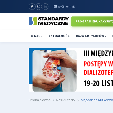
wyślij e-mail
PROGRAM EDUKACYJNY
O NAS
AKTUALNOŚCI
BAZA ARTYKUŁÓW
Strona główna
Nasi Autorzy
Magdalena Rutkowsk