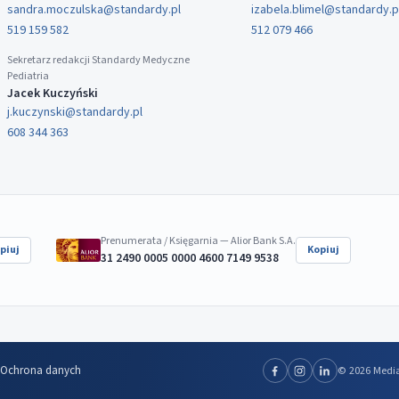
sandra.moczulska@standardy.pl
izabela.blimel@standardy.p
519 159 582
512 079 466
Sekretarz redakcji Standardy Medyczne
Pediatria
Jacek Kuczyński
j.kuczynski@standardy.pl
608 344 363
Prenumerata / Księgarnia — Alior Bank S.A.
piuj
Kopiuj
31 2490 0005 0000 4600 7149 9538
Ochrona danych
© 2026 Media