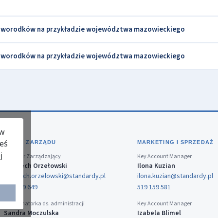
 noworodków na przykładzie województwa mazowieckiego
 noworodków na przykładzie województwa mazowieckiego
 w
teś
BIURO ZARZĄDU
MARKETING I SPRZEDAŻ
j
Dyrektor Zarządzający
Key Account Manager
Wojciech Orzełowski
Ilona Kuzian
wojciech.orzelowski@standardy.pl
ilona.kuzian@standardy.pl
519 159 649
519 159 581
Koordynatorka ds. administracji
Key Account Manager
Sandra Moczulska
Izabela Blimel