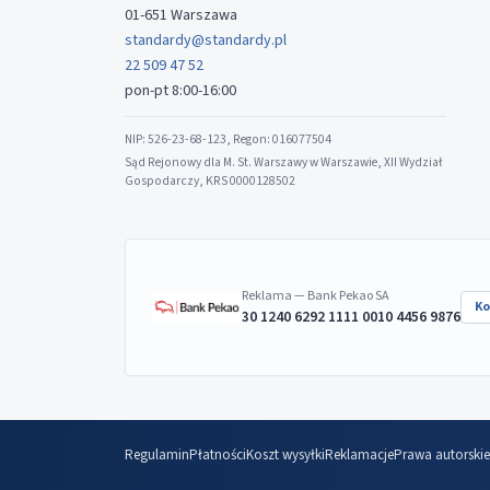
01-651 Warszawa
standardy@standardy.pl
22 509 47 52
pon-pt 8:00-16:00
NIP: 526-23-68-123, Regon: 016077504
Sąd Rejonowy dla M. St. Warszawy w Warszawie, XII Wydział
Gospodarczy, KRS 0000128502
Reklama — Bank Pekao SA
Ko
30 1240 6292 1111 0010 4456 9876
Regulamin
Płatności
Koszt wysyłki
Reklamacje
Prawa autorskie