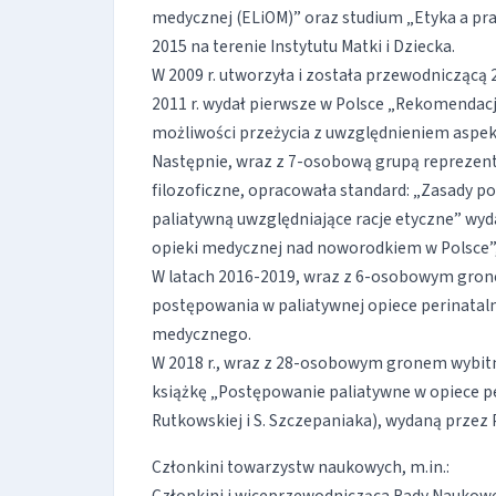
medycznej (ELiOM)” oraz studium „Etyka a prak
2015 na terenie Instytutu Matki i Dziecka.
W 2009 r. utworzyła i została przewodniczącą
2011 r. wydał pierwsze w Polsce „Rekomenda
możliwości przeżycia z uwzględnieniem aspe
Następnie, wraz z 7-osobową grupą reprezent
filozoficzne, opracowała standard: „Zasady p
paliatywną uwzględniające racje etyczne” w
opieki medycznej nad noworodkiem w Polsce”, 
W latach 2016-2019, wraz z 6-osobowym gro
postępowania w paliatywnej opiece perinata
medycznego.
W 2018 r., wraz z 28-osobowym gronem wybitn
książkę „Postępowanie paliatywne w opiece per
Rutkowskiej i S. Szczepaniaka), wydaną przez
Członkini towarzystw naukowych, m.in.: