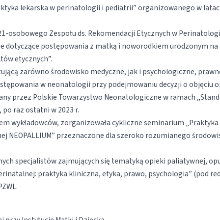
tyka lekarska w perinatologii i pediatrii” organizowanego w lata
 21-osobowego Zespołu ds. Rekomendacji Etycznych w Perinatologii
cje dotyczące postępowania z matką i noworodkiem urodzonym na 
któw etycznych”.
ującą zarówno środowisko medyczne, jak i psychologiczne, prawne
ostępowania w neonatologii przy podejmowaniu decyzji o objęciu o
ydany przez Polskie Towarzystwo Neonatologiczne w ramach „Stan
po raz ostatni w 2023 r.
nem wykładowców, zorganizowała cykliczne seminarium „Praktyka
lnej NEOPALLIUM” przeznaczone dla szeroko rozumianego środowi
ych specjalistów zajmujących się tematyką opieki paliatywnej, op
inatalnej: praktyka kliniczna, etyka, prawo, psychologia” (pod red
 PZWL.