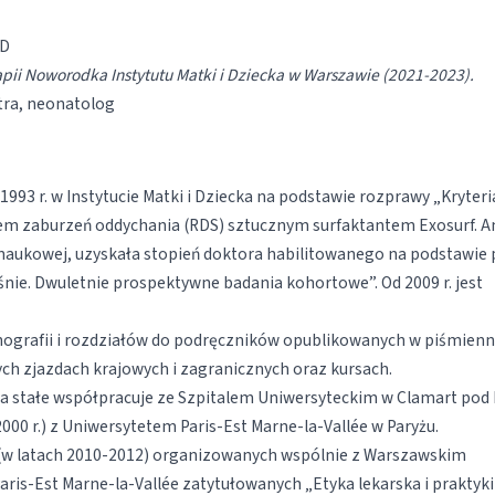
iD
rapii Noworodka Instytutu Matki i Dziecka w Warszawie (2021-2023).
tra, neonatolog
93 r. w Instytucie Matki i Dziecka na podstawie rozprawy „Kryteri
łem zaburzeń oddychania (RDS) sztucznym surfaktantem Exosurf. A
e naukowej, uzyskała stopień doktora habilitowanego na podstawie 
ie. Dwuletnie prospektywne badania kohortowe”. Od 2009 r. jest
ografii i rozdziałów do podręczników opublikowanych w piśmienn
ch zjazdach krajowych i zagranicznych oraz kursach.
na stałe współpracuje ze Szpitalem Uniwersyteckim w Clamart pod
00 r.) z Uniwersytetem Paris-Est Marne-la-Vallée w Paryżu.
(w latach 2010-2012) organizowanych wspólnie z Warszawskim
is-Est Marne-la-Vallée zatytułowanych „Etyka lekarska i praktyki