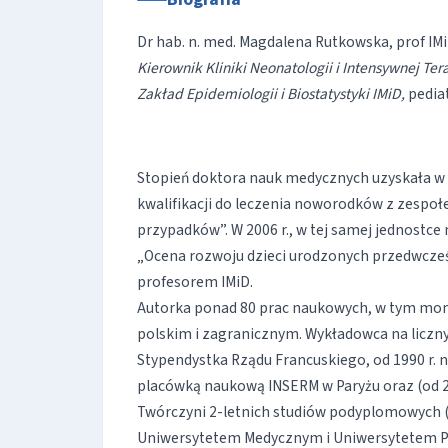
Dr hab. n. med. Magdalena Rutkowska, prof IM
Kierownik Kliniki Neonatologii i Intensywnej Te
Zakład Epidemiologii i Biostatystyki IMiD,
pedia
Stopień doktora nauk medycznych uzyskała w 19
kwalifikacji do leczenia noworodków z zespo
przypadków”. W 2006 r., w tej samej jednostc
„Ocena rozwoju dzieci urodzonych przedwcześn
profesorem IMiD.
Autorka ponad 80 prac naukowych, w tym mon
polskim i zagranicznym. Wykładowca na liczny
Stypendystka Rządu Francuskiego, od 1990 r. 
placówką naukową INSERM w Paryżu oraz (od 20
Twórczyni 2-letnich studiów podyplomowych 
Uniwersytetem Medycznym i Uniwersytetem Par