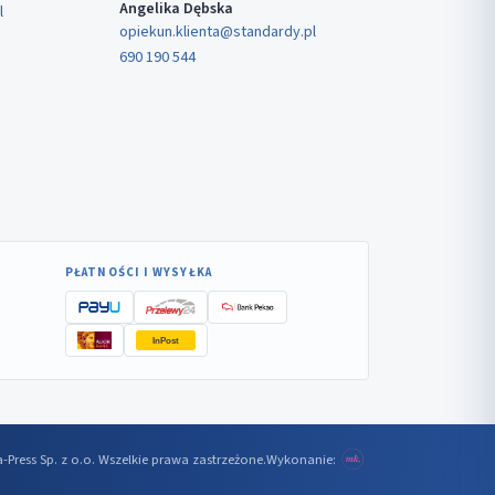
Angelika Dębska
l
opiekun.klienta@standardy.pl
690 190 544
PŁATNOŚCI I WYSYŁKA
InPost
-Press Sp. z o.o. Wszelkie prawa zastrzeżone.
Wykonanie: