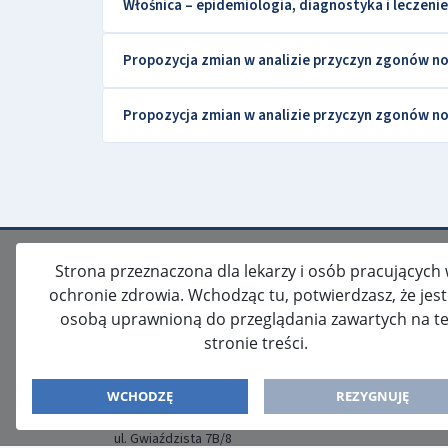
Włośnica – epidemiologia, diagnostyka i leczenie
Propozycja zmian w analizie przyczyn zgonów
Propozycja zmian w analizie przyczyn zgonów
Strona przeznaczona dla lekarzy i osób pracujących
ochronie zdrowia. Wchodząc tu, potwierdzasz, że jes
osobą uprawnioną do przeglądania zawartych na te
stronie treści.
ISSN: 2080-5438
WYDAWCA
WCHODZĘ
REZYGNUJĘ
Media-Press Sp. z o.o.
ul. Gwiaździsta 7B/8