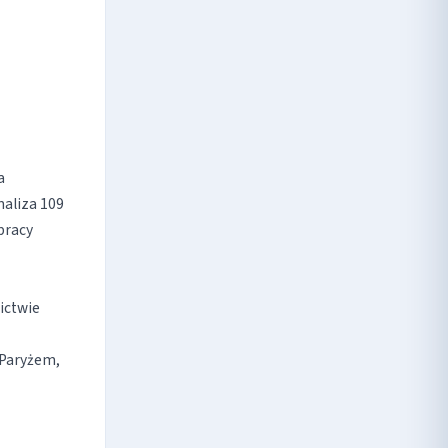
a
naliza 109
pracy
ictwie
 Paryżem,