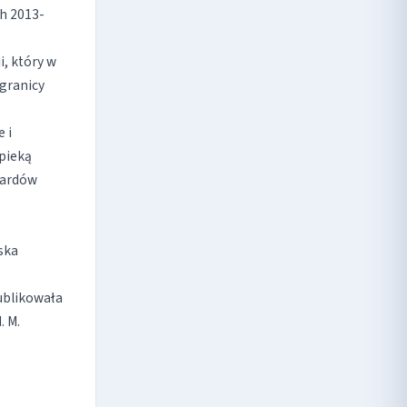
ch 2013-
, który w
granicy
 i
pieką
dardów
ska
ublikowała
. M.