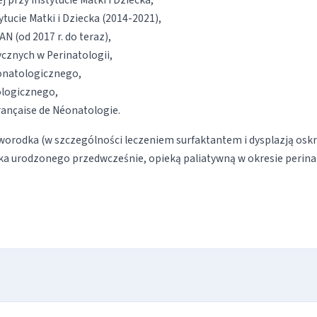
przy Instytucie Matki i Dziecka,
tucie Matki i Dziecka (2014-2021),
N (od 2017 r. do teraz),
cznych w Perinatologii,
onatologicznego,
ologicznego,
rançaise de Néonatologie.
orodka (w szczególności leczeniem surfaktantem i dysplazją osk
a urodzonego przedwcześnie, opieką paliatywną w okresie perin