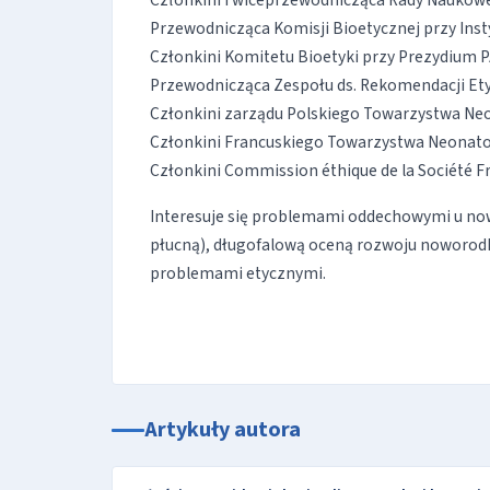
Członkini i wiceprzewodnicząca Rady Naukowej 
Przewodnicząca Komisji Bioetycznej przy Insty
Członkini Komitetu Bioetyki przy Prezydium PA
Przewodnicząca Zespołu ds. Rekomendacji Ety
Członkini zarządu Polskiego Towarzystwa Ne
Członkini Francuskiego Towarzystwa Neonat
Członkini Commission éthique de la Société F
Interesuje się problemami oddechowymi u now
płucną), długofalową oceną rozwoju noworodk
problemami etycznymi.
Artykuły autora