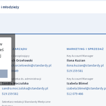
i i młodzieży
 w
teś
BIURO ZARZĄDU
MARKETING I SPRZEDAŻ
j
Dyrektor Zarządzający
Key Account Manager
Wojciech Orzełowski
Ilona Kuzian
wojciech.orzelowski@standardy.pl
ilona.kuzian@standardy.pl
519 159 649
519 159 581
Koordynatorka ds. administracji
Key Account Manager
Sandra Moczulska
Izabela Blimel
sandra.moczulska@standardy.pl
izabela.blimel@standardy.p
519 159 582
512 079 466
Sekretarz redakcji Standardy Medyczne