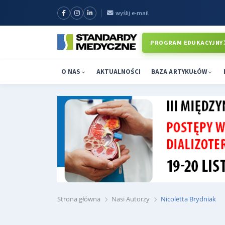
wyślij e-mail
PROGRAM EDUKACYJNY
O NAS
AKTUALNOŚCI
BAZA ARTYKUŁÓW
Strona główna
Nasi Autorzy
Nicoletta Brydniak