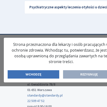
Psychiatryczne aspekty leczenia otyłości u dziec
Strona przeznaczona dla lekarzy i osób pracujących
ochronie zdrowia. Wchodząc tu, potwierdzasz, że jes
osobą uprawnioną do przeglądania zawartych na te
stronie treści.
ISSN: 2080-5438
WYDAWCA
WCHODZĘ
REZYGNUJĘ
Media-Press Sp. z o.o.
ul. Gwiaździsta 7B/8
01-651 Warszawa
standardy@standardy.pl
22 509 47 52
pon-pt 8:00-16:00