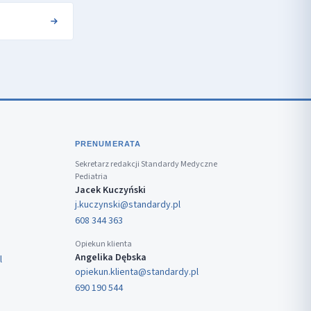
PRENUMERATA
Sekretarz redakcji Standardy Medyczne
Pediatria
Jacek Kuczyński
j.kuczynski@standardy.pl
608 344 363
Opiekun klienta
Angelika Dębska
l
opiekun.klienta@standardy.pl
690 190 544