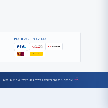
PŁATNOŚCI I WYSYŁKA
InPost
-Press Sp. z o.o. Wszelkie prawa zastrzeżone.
Wykonanie: