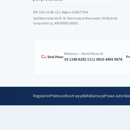
NIP: 526-23-68-123, Regon: 016077504
Sąd Rejonowy dla M. St. Warszawy w Warszawie, XII Wydział
Gospodarczy, KRS 0000128502
Reklama — Bank Pekao SA
Ko
30 1240 6292 1111 0010 4456 9876
Regulamin
Płatności
Koszt wysyłki
Reklamacje
Prawa autorskie