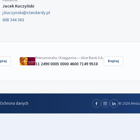
Pediatria
Jacek Kuczyński
j.kuczynski@standardy.pl
608 344 363
Prenumerata / Księgarnia — Alior Bank S.A.
piuj
Kopiuj
31 2490 0005 0000 4600 7149 9538
Ochrona danych
© 2026 Media