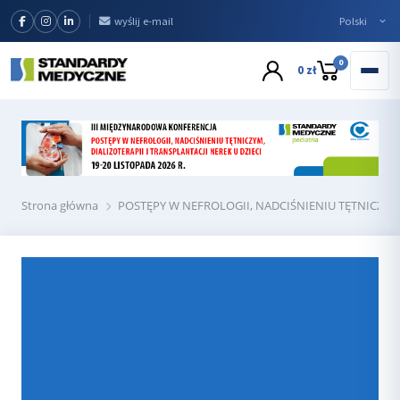
wyślij e-mail
0
0 zł
Strona główna
POSTĘPY W NEFROLOGII, NADCIŚNIENIU TĘTNICZYM, 