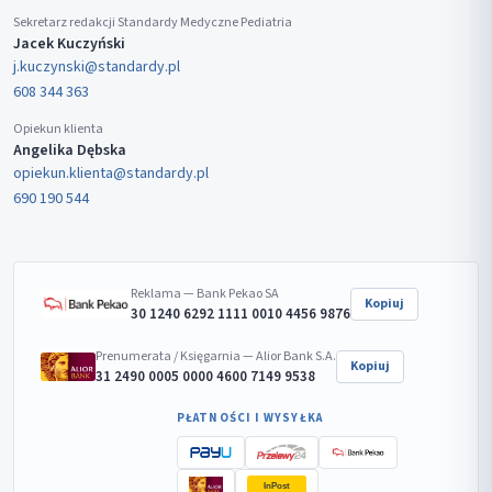
Sekretarz redakcji Standardy Medyczne Pediatria
Jacek Kuczyński
j.kuczynski@standardy.pl
608 344 363
Opiekun klienta
Angelika Dębska
opiekun.klienta@standardy.pl
690 190 544
Reklama — Bank Pekao SA
Kopiuj
30 1240 6292 1111 0010 4456 9876
Prenumerata / Księgarnia — Alior Bank S.A.
Kopiuj
31 2490 0005 0000 4600 7149 9538
PŁATNOŚCI I WYSYŁKA
InPost