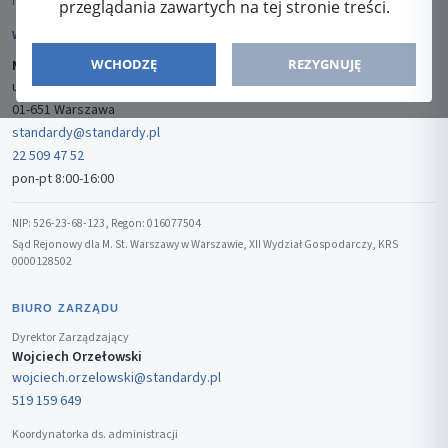
ISSN: 2080-5438
przeglądania zawartych na tej stronie treści.
WYDAWCA
WCHODZĘ
REZYGNUJĘ
Media-Press Sp. z o.o.
ul. Gwiaździsta 7B/8
01-651 Warszawa
standardy@standardy.pl
22 509 47 52
pon-pt 8:00-16:00
NIP: 526-23-68-123, Regon: 016077504
Sąd Rejonowy dla M. St. Warszawy w Warszawie, XII Wydział Gospodarczy, KRS
0000128502
BIURO ZARZĄDU
Dyrektor Zarządzający
Wojciech Orzełowski
wojciech.orzelowski@standardy.pl
519 159 649
Koordynatorka ds. administracji