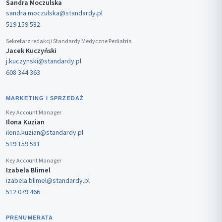
Sandra Moczulska
sandra.moczulska@standardy.pl
519 159 582
Sekretarz redakcji Standardy Medyczne Pediatria
Jacek Kuczyński
j.kuczynski@standardy.pl
608 344 363
MARKETING I SPRZEDAŻ
Key Account Manager
Ilona Kuzian
ilona.kuzian@standardy.pl
519 159 581
Key Account Manager
Izabela Blimel
izabela.blimel@standardy.pl
512 079 466
PRENUMERATA