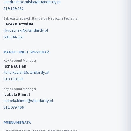
sandra.moczulska@standardy.pl
519 159 582
Sekretarz redakcji Standardy Medyczne Pediatria
Jacek Kuczyński
j.kuczynski@standardy.pl
608 344 363
MARKETING I SPRZEDAŻ
Key Account Manager
Ilona Kuzian
ilona.kuzian@standardy.pl
519 159 581
Key Account Manager
Izabela Blimel
izabela.blimel@standardy.pl
512 079 466
PRENUMERATA