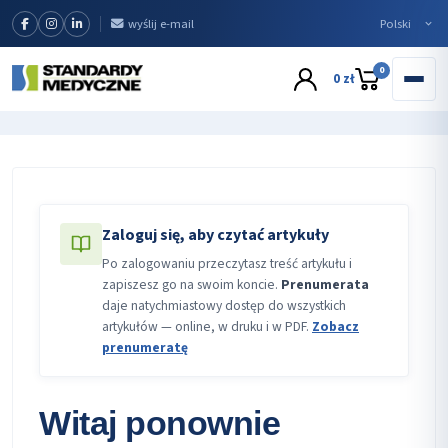
wyślij e-mail
0
0 zł
Zaloguj się, aby czytać artykuły
Po zalogowaniu przeczytasz treść artykułu i
zapiszesz go na swoim koncie.
Prenumerata
daje natychmiastowy dostęp do wszystkich
artykułów — online, w druku i w PDF.
Zobacz
prenumeratę
Witaj ponownie