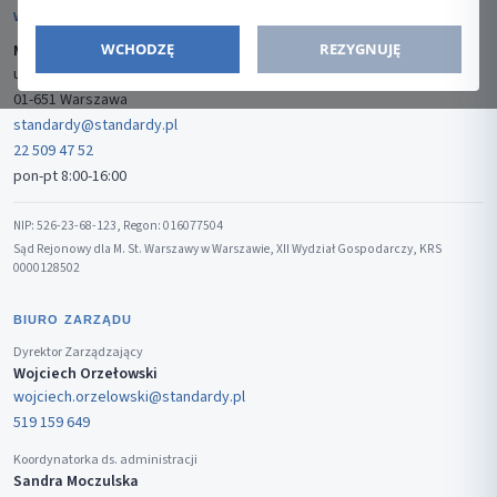
WYDAWCA
WCHODZĘ
REZYGNUJĘ
Media-Press Sp. z o.o.
ul. Gwiaździsta 7B/8
01-651 Warszawa
standardy@standardy.pl
22 509 47 52
pon-pt 8:00-16:00
NIP: 526-23-68-123, Regon: 016077504
Sąd Rejonowy dla M. St. Warszawy w Warszawie, XII Wydział Gospodarczy, KRS
0000128502
BIURO ZARZĄDU
Dyrektor Zarządzający
Wojciech Orzełowski
wojciech.orzelowski@standardy.pl
519 159 649
Koordynatorka ds. administracji
Sandra Moczulska