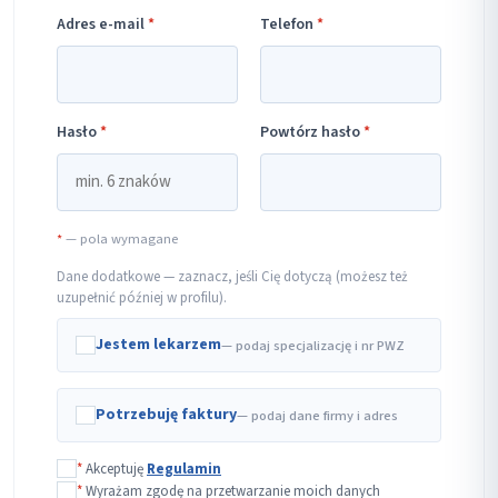
Adres e-mail
*
Telefon
*
Hasło
*
Powtórz hasło
*
*
— pola wymagane
Dane dodatkowe — zaznacz, jeśli Cię dotyczą (możesz też
uzupełnić później w profilu).
Jestem lekarzem
— podaj specjalizację i nr PWZ
Potrzebuję faktury
— podaj dane firmy i adres
*
Akceptuję
Regulamin
*
Wyrażam zgodę na przetwarzanie moich danych