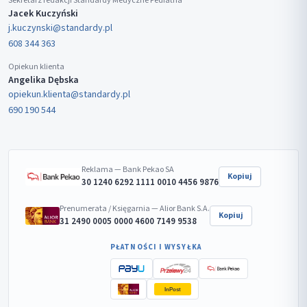
Sekretarz redakcji Standardy Medyczne Pediatria
Jacek Kuczyński
j.kuczynski@standardy.pl
608 344 363
Opiekun klienta
Angelika Dębska
opiekun.klienta@standardy.pl
690 190 544
Reklama — Bank Pekao SA
Kopiuj
30 1240 6292 1111 0010 4456 9876
Prenumerata / Księgarnia — Alior Bank S.A.
Kopiuj
31 2490 0005 0000 4600 7149 9538
PŁATNOŚCI I WYSYŁKA
InPost