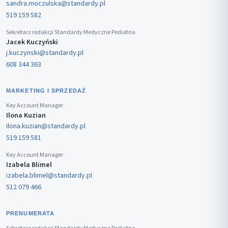
sandra.moczulska@standardy.pl
519 159 582
Sekretarz redakcji Standardy Medyczne Pediatria
Jacek Kuczyński
j.kuczynski@standardy.pl
608 344 363
MARKETING I SPRZEDAŻ
Key Account Manager
Ilona Kuzian
ilona.kuzian@standardy.pl
519 159 581
Key Account Manager
Izabela Blimel
izabela.blimel@standardy.pl
512 079 466
PRENUMERATA