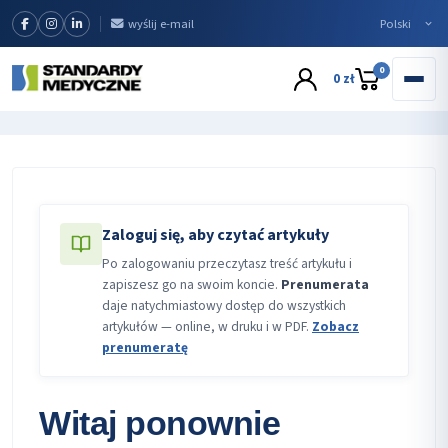
wyślij e-mail
0
0 zł
Zaloguj się, aby czytać artykuły
Po zalogowaniu przeczytasz treść artykułu i
zapiszesz go na swoim koncie.
Prenumerata
daje natychmiastowy dostęp do wszystkich
artykułów — online, w druku i w PDF.
Zobacz
prenumeratę
Witaj ponownie