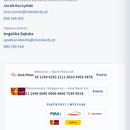
Sekretarz redakcji Standardy Medyczne Pediatria
Jacek Kuczyński
j.kuczynski@standardy.pl
608 344 363
Opiekun klienta
Angelika Dębska
opiekun.klienta@standardy.pl
690 190 544
Reklama — Bank Pekao SA
Kopiuj
30 1240 6292 1111 0010 4456 9876
Prenumerata / Księgarnia — Alior Bank S.A.
Kopiuj
31 2490 0005 0000 4600 7149 9538
PŁATNOŚCI I WYSYŁKA
InPost