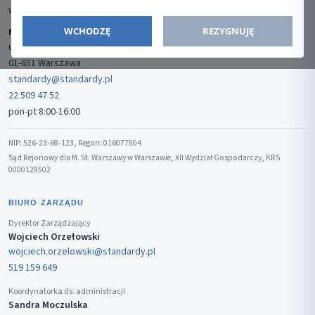
WYDAWCA
WCHODZĘ
REZYGNUJĘ
Media-Press Sp. z o.o.
ul. Gwiaździsta 7B/8
01-651 Warszawa
standardy@standardy.pl
22 509 47 52
pon-pt 8:00-16:00
NIP: 526-23-68-123, Regon: 016077504
Sąd Rejonowy dla M. St. Warszawy w Warszawie, XII Wydział Gospodarczy, KRS
0000128502
BIURO ZARZĄDU
Dyrektor Zarządzający
Wojciech Orzełowski
wojciech.orzelowski@standardy.pl
519 159 649
Koordynatorka ds. administracji
Sandra Moczulska