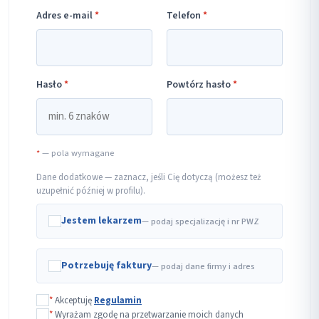
Adres e-mail
*
Telefon
*
Hasło
*
Powtórz hasło
*
*
— pola wymagane
Dane dodatkowe — zaznacz, jeśli Cię dotyczą (możesz też
uzupełnić później w profilu).
Jestem lekarzem
— podaj specjalizację i nr PWZ
Potrzebuję faktury
— podaj dane firmy i adres
*
Akceptuję
Regulamin
*
Wyrażam zgodę na przetwarzanie moich danych