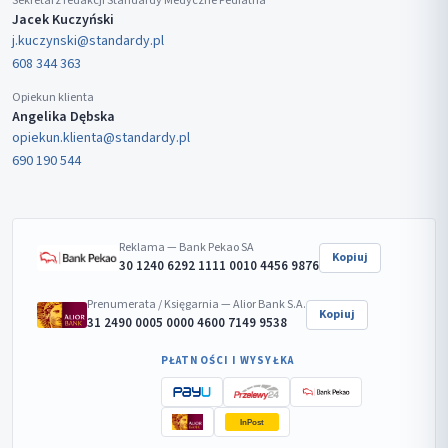
Sekretarz redakcji Standardy Medyczne Pediatria
Jacek Kuczyński
j.kuczynski@standardy.pl
608 344 363
Opiekun klienta
Angelika Dębska
opiekun.klienta@standardy.pl
690 190 544
Reklama — Bank Pekao SA
Kopiuj
30 1240 6292 1111 0010 4456 9876
Prenumerata / Księgarnia — Alior Bank S.A.
Kopiuj
31 2490 0005 0000 4600 7149 9538
PŁATNOŚCI I WYSYŁKA
InPost