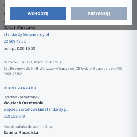
WYDAWCA
WCHODZĘ
REZYGNUJĘ
Media-Press Sp. z o.o.
ul. Gwiaździsta 7B/8
01-651 Warszawa
standardy@standardy.pl
22 509 47 52
pon-pt 8:00-16:00
NIP: 526-23-68-123, Regon: 016077504
Sąd Rejonowy dla M. St. Warszawy w Warszawie, XII Wydział Gospodarczy, KRS
0000128502
BIURO ZARZĄDU
Dyrektor Zarządzający
Wojciech Orzełowski
wojciech.orzelowski@standardy.pl
519 159 649
Koordynatorka ds. administracji
Sandra Moczulska