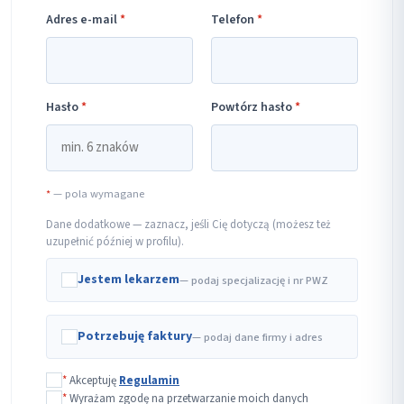
Adres e-mail
*
Telefon
*
Hasło
*
Powtórz hasło
*
*
— pola wymagane
Dane dodatkowe — zaznacz, jeśli Cię dotyczą (możesz też
uzupełnić później w profilu).
Jestem lekarzem
— podaj specjalizację i nr PWZ
Potrzebuję faktury
— podaj dane firmy i adres
*
Akceptuję
Regulamin
*
Wyrażam zgodę na przetwarzanie moich danych