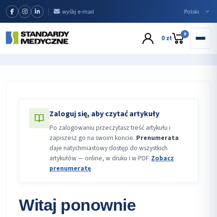
wyślij e-mail
0
0 zł
Zaloguj się, aby czytać artykuły
Po zalogowaniu przeczytasz treść artykułu i
zapiszesz go na swoim koncie.
Prenumerata
daje natychmiastowy dostęp do wszystkich
artykułów — online, w druku i w PDF.
Zobacz
prenumeratę
Witaj ponownie