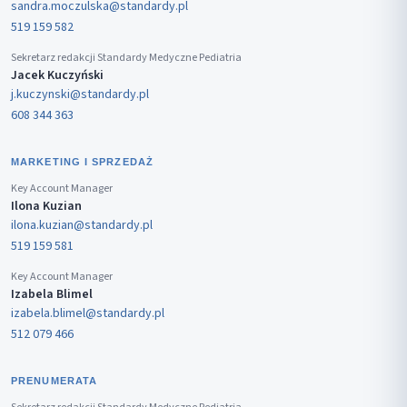
sandra.moczulska@standardy.pl
519 159 582
Sekretarz redakcji Standardy Medyczne Pediatria
Jacek Kuczyński
j.kuczynski@standardy.pl
608 344 363
MARKETING I SPRZEDAŻ
Key Account Manager
Ilona Kuzian
ilona.kuzian@standardy.pl
519 159 581
Key Account Manager
Izabela Blimel
izabela.blimel@standardy.pl
512 079 466
PRENUMERATA