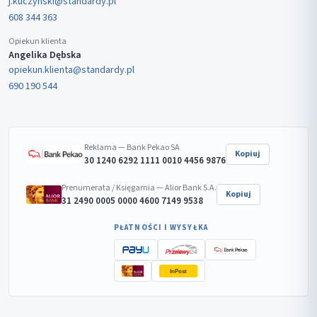
j.kuczynski@standardy.pl
608 344 363
Opiekun klienta
Angelika Dębska
opiekun.klienta@standardy.pl
690 190 544
Reklama — Bank Pekao SA
Kopiuj
30 1240 6292 1111 0010 4456 9876
Prenumerata / Księgarnia — Alior Bank S.A.
Kopiuj
31 2490 0005 0000 4600 7149 9538
PŁATNOŚCI I WYSYŁKA
InPost