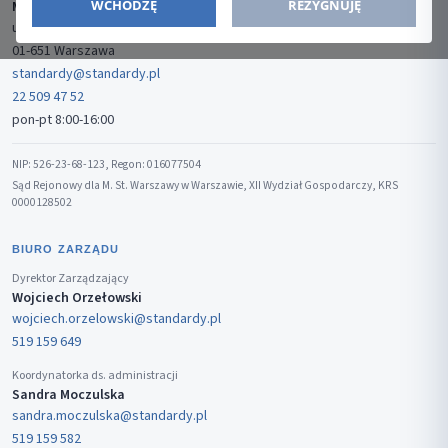
WCHODZĘ
REZYGNUJĘ
Media-Press Sp. z o.o.
ul. Gwiaździsta 7B/8
01-651 Warszawa
standardy@standardy.pl
22 509 47 52
pon-pt 8:00-16:00
NIP: 526-23-68-123, Regon: 016077504
Sąd Rejonowy dla M. St. Warszawy w Warszawie, XII Wydział Gospodarczy, KRS
0000128502
BIURO ZARZĄDU
Dyrektor Zarządzający
Wojciech Orzełowski
wojciech.orzelowski@standardy.pl
519 159 649
Koordynatorka ds. administracji
Sandra Moczulska
sandra.moczulska@standardy.pl
519 159 582