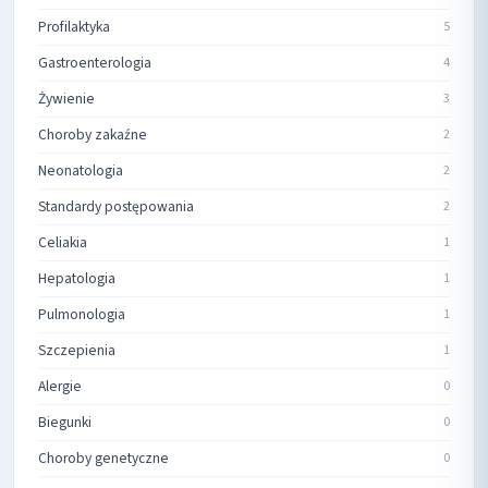
Profilaktyka
5
Gastroenterologia
4
Żywienie
3
Choroby zakaźne
2
Neonatologia
2
Standardy postępowania
2
Celiakia
1
Hepatologia
1
Pulmonologia
1
Szczepienia
1
Alergie
0
Biegunki
0
Choroby genetyczne
0