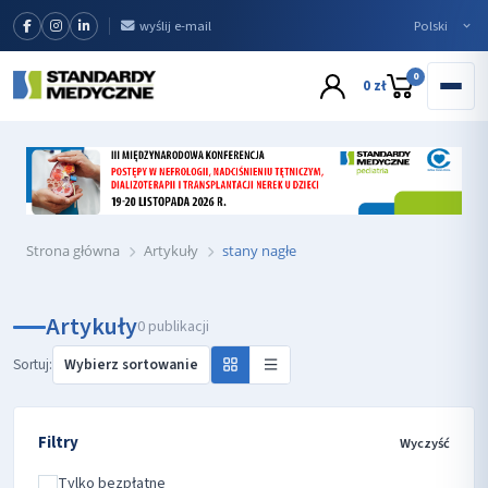
wyślij e-mail
0
0 zł
Strona główna
Artykuły
stany nagłe
Artykuły
0 publikacji
Sortuj:
Filtry
Wyczyść
Tylko bezpłatne