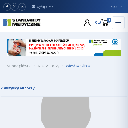
wyślij e-mail
0
0 zł
Strona główna
Nasi Autorzy
Wiesław Gliński
Wszyscy autorzy