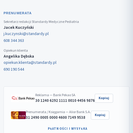
PRENUMERATA
Sekretarz redakcji Standardy Medyczne Pediatria
Jacek Kuczyński
j.kuczynski@standardy.pl
608 344 363
Opiekun klienta
Angelika Dębska
opiekun.klienta@standardy.pl
690 190 544
Reklama — Bank Pekao SA
Kopiuj
30 1240 6292 1111 0010 4456 9876
Prenumerata / Księgarnia — Alior Bank S.A.
Kopiuj
31 2490 0005 0000 4600 7149 9538
PŁATNOŚCI I WYSYŁKA