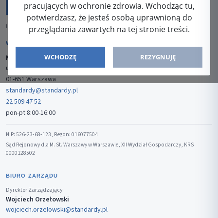
pracujących w ochronie zdrowia. Wchodząc tu,
potwierdzasz, że jesteś osobą uprawnioną do
ISSN: 2080-5438
przeglądania zawartych na tej stronie treści.
WYDAWCA
WCHODZĘ
REZYGNUJĘ
Media-Press Sp. z o.o.
ul. Gwiaździsta 7B/8
01-651 Warszawa
standardy@standardy.pl
22 509 47 52
pon-pt 8:00-16:00
NIP: 526-23-68-123, Regon: 016077504
Sąd Rejonowy dla M. St. Warszawy w Warszawie, XII Wydział Gospodarczy, KRS
0000128502
BIURO ZARZĄDU
Dyrektor Zarządzający
Wojciech Orzełowski
wojciech.orzelowski@standardy.pl