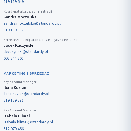
519 159 649
Koordynatorka ds. administracji
Sandra Moczulska
sandra.moczulska@standardy.pl
519 159 582
Sekretarz redakcji Standardy Medyczne Pediatria
Jacek Kuczyński
j.kuczynski@standardy.pl
608 344 363
MARKETING I SPRZEDAŻ
Key Account Manager
Ilona Kuzian
ilona.kuzian@standardy.pl
519 159 581
Key Account Manager
Izabela Blimel
izabela.blimel@standardy.pl
512 079 466