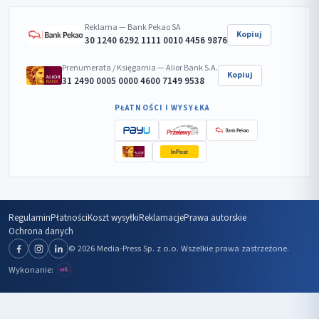
Reklama — Bank Pekao SA
Kopiuj
30 1240 6292 1111 0010 4456 9876
Prenumerata / Księgarnia — Alior Bank S.A.
Kopiuj
31 2490 0005 0000 4600 7149 9538
PŁATNOŚCI I WYSYŁKA
InPost
Regulamin
Płatności
Koszt wysyłki
Reklamacje
Prawa autorskie
Ochrona danych
© 2026 Media-Press Sp. z o.o. Wszelkie prawa zastrzeżone.
Wykonanie: