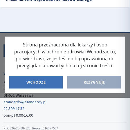
Strona przeznaczona dla lekarzy i osób
pracujących w ochronie zdrowia. Wchodząc tu,
potwierdzasz, że jesteś osobą uprawnioną do
ISSN: 2080-5438
przeglądania zawartych na tej stronie treści.
WYDAWCA
WCHODZĘ
REZYGNUJĘ
Media-Press Sp. z o.o.
ul. Gwiaździsta 7B/8
01-651 Warszawa
standardy@standardy.pl
22 509 47 52
pon-pt 8:00-16:00
NIP: 526-23-68-123, Regon: 016077504