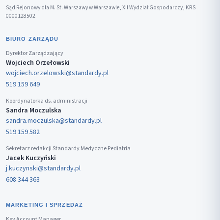
Sąd Rejonowy dla M. St. Warszawy w Warszawie, XII Wydział Gospodarczy, KRS
0000128502
BIURO ZARZĄDU
Dyrektor Zarządzający
Wojciech Orzełowski
wojciech.orzelowski@standardy.pl
519 159 649
Koordynatorka ds. administracji
Sandra Moczulska
sandra.moczulska@standardy.pl
519 159 582
Sekretarz redakcji Standardy Medyczne Pediatria
Jacek Kuczyński
j.kuczynski@standardy.pl
608 344 363
MARKETING I SPRZEDAŻ
Key Account Manager