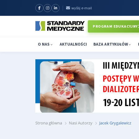
wyślij e-mail
PROGRAM EDUKACYJNY
O NAS
AKTUALNOŚCI
BAZA ARTYKUŁÓW
Strona główna
Nasi Autorzy
Jacek Grygalewicz