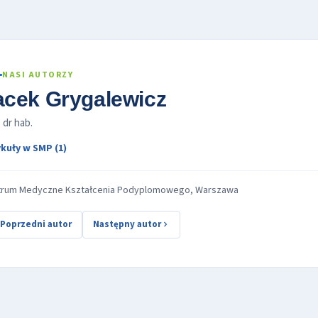
NASI AUTORZY
acek Grygalewicz
. dr hab.
kuły w SMP (1)
trum Medyczne Kształcenia Podyplomowego, Warszawa
Poprzedni autor
Następny autor