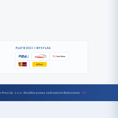
PŁATNOŚCI I WYSYŁKA
InPost
-Press Sp. z o.o. Wszelkie prawa zastrzeżone.
Wykonanie: