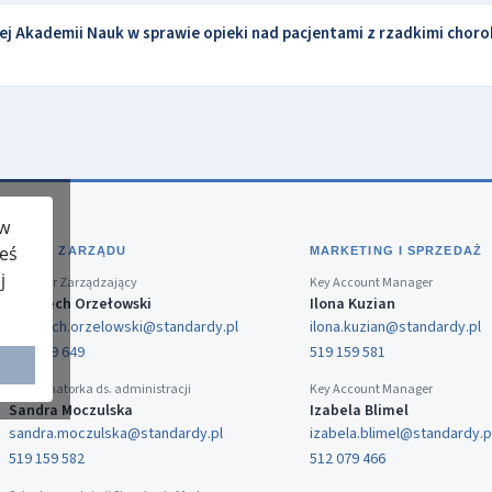
j Akademii Nauk w sprawie opieki nad pacjentami z rzadkimi chor
 w
teś
BIURO ZARZĄDU
MARKETING I SPRZEDAŻ
j
Dyrektor Zarządzający
Key Account Manager
Wojciech Orzełowski
Ilona Kuzian
wojciech.orzelowski@standardy.pl
ilona.kuzian@standardy.pl
519 159 649
519 159 581
Koordynatorka ds. administracji
Key Account Manager
Sandra Moczulska
Izabela Blimel
sandra.moczulska@standardy.pl
izabela.blimel@standardy.p
519 159 582
512 079 466