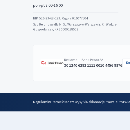
pon-pt 8:00-16:00
NIP: 526-23-68-123, Regon: 016077504
Sąd Rejonowy dla M. St. Warszawy w Warszawie, XII Wydział
Gospodarczy, KRS 0000128502
Reklama — Bank Pekao SA
Ko
30 1240 6292 1111 0010 4456 9876
Regulamin
Płatności
Koszt wysyłki
Reklamacje
Prawa autorskie