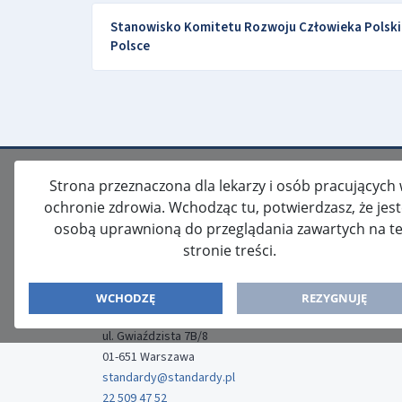
Stanowisko Komitetu Rozwoju Człowieka Polskie
Polsce
Strona przeznaczona dla lekarzy i osób pracujących
ochronie zdrowia. Wchodząc tu, potwierdzasz, że jes
osobą uprawnioną do przeglądania zawartych na te
stronie treści.
ISSN: 2080-5438
WYDAWCA
WCHODZĘ
REZYGNUJĘ
Media-Press Sp. z o.o.
ul. Gwiaździsta 7B/8
01-651 Warszawa
standardy@standardy.pl
22 509 47 52