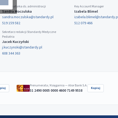
Koordynatorka ds. administracji
Key Account Manager
Sandra Moczulska
Izabela Blimel
sandra.moczulska@standardy.pl
izabela.blimel@standardy.p
519 159 582
512 079 466
Sekretarz redakcji Standardy Medyczne
Pediatria
Jacek Kuczyński
j.kuczynski@standardy.pl
608 344 363
Prenumerata / Księgarnia — Alior Bank S.A.
piuj
Kopiuj
31 2490 0005 0000 4600 7149 9538