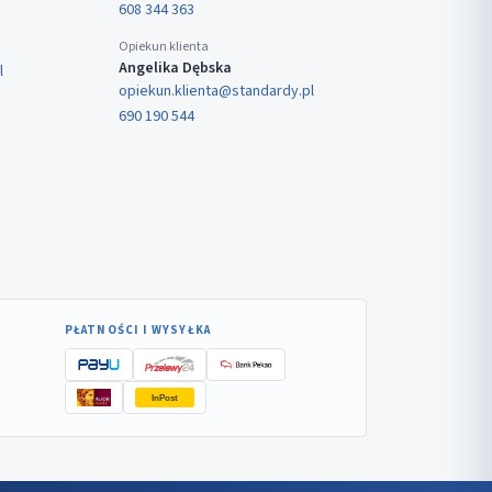
608 344 363
Opiekun klienta
Angelika Dębska
l
opiekun.klienta@standardy.pl
690 190 544
PŁATNOŚCI I WYSYŁKA
InPost