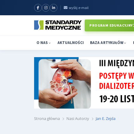
wyślij e-mail
PROGRAM EDUKACYJNY
O NAS
AKTUALNOŚCI
BAZA ARTYKUŁÓW
Strona główna
Nasi Autorzy
Jan E. Zejda