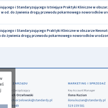
jącego i Standaryzującego Istniejące Praktyki Kliniczne w obszar
ęcej w od. do żywienia drogą przewodu pokarmowego noworodków u
ującego i Standaryzującego Praktyki Kliniczne w obszarze Neonat
ieniu do żywienia drogą przewodu pokarmowego noworodków urodzo
 w
teś
BIURO ZARZĄDU
MARKETING I SPRZEDAŻ
j
Dyrektor Zarządzający
Key Account Manager
Wojciech Orzełowski
Ilona Kuzian
wojciech.orzelowski@standardy.pl
ilona.kuzian@standardy.pl
519 159 649
519 159 581