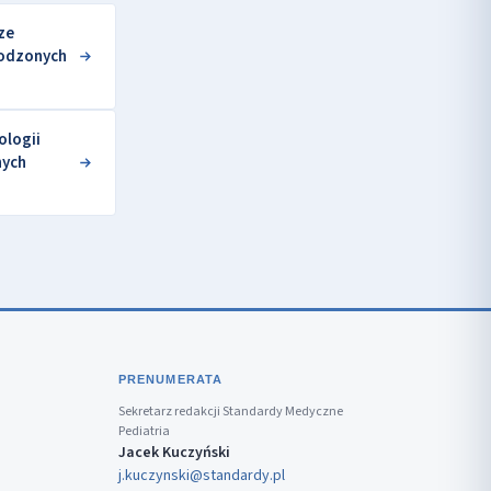
ze
rodzonych
ologii
nych
PRENUMERATA
Sekretarz redakcji Standardy Medyczne
Pediatria
Jacek Kuczyński
j.kuczynski@standardy.pl