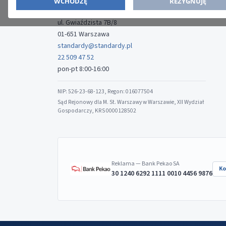
WCHODZĘ
REZYGNUJĘ
Media-Press Sp. z o.o.
ul. Gwiaździsta 7B/8
01-651 Warszawa
standardy@standardy.pl
22 509 47 52
pon-pt 8:00-16:00
NIP: 526-23-68-123, Regon: 016077504
Sąd Rejonowy dla M. St. Warszawy w Warszawie, XII Wydział
Gospodarczy, KRS 0000128502
Reklama — Bank Pekao SA
Ko
30 1240 6292 1111 0010 4456 9876