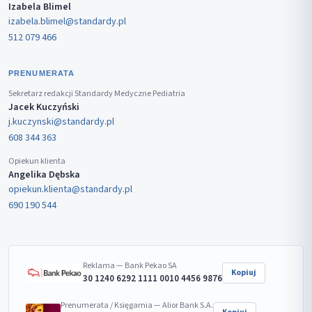
Izabela Blimel
izabela.blimel@standardy.pl
512 079 466
PRENUMERATA
Sekretarz redakcji Standardy Medyczne Pediatria
Jacek Kuczyński
j.kuczynski@standardy.pl
608 344 363
Opiekun klienta
Angelika Dębska
opiekun.klienta@standardy.pl
690 190 544
Reklama — Bank Pekao SA
Kopiuj
30 1240 6292 1111 0010 4456 9876
Prenumerata / Księgarnia — Alior Bank S.A.