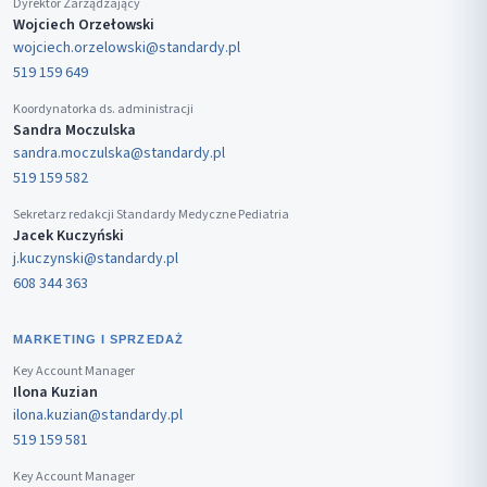
Dyrektor Zarządzający
Wojciech Orzełowski
wojciech.orzelowski@standardy.pl
519 159 649
Koordynatorka ds. administracji
Sandra Moczulska
sandra.moczulska@standardy.pl
519 159 582
Sekretarz redakcji Standardy Medyczne Pediatria
Jacek Kuczyński
j.kuczynski@standardy.pl
608 344 363
MARKETING I SPRZEDAŻ
Key Account Manager
Ilona Kuzian
ilona.kuzian@standardy.pl
519 159 581
Key Account Manager