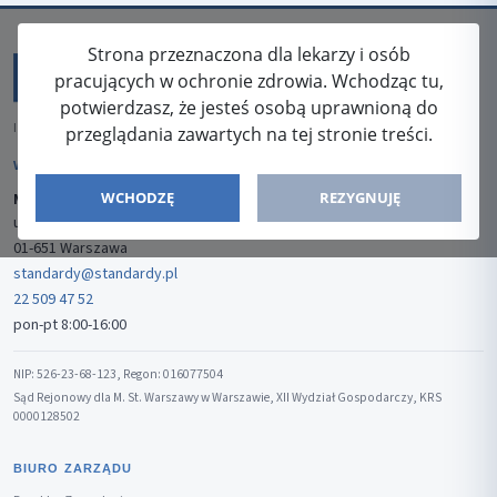
Strona przeznaczona dla lekarzy i osób
pracujących w ochronie zdrowia. Wchodząc tu,
potwierdzasz, że jesteś osobą uprawnioną do
ISSN: 2080-5438
przeglądania zawartych na tej stronie treści.
WYDAWCA
WCHODZĘ
REZYGNUJĘ
Media-Press Sp. z o.o.
ul. Gwiaździsta 7B/8
01-651 Warszawa
standardy@standardy.pl
22 509 47 52
pon-pt 8:00-16:00
NIP: 526-23-68-123, Regon: 016077504
Sąd Rejonowy dla M. St. Warszawy w Warszawie, XII Wydział Gospodarczy, KRS
0000128502
BIURO ZARZĄDU