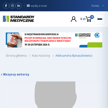
wyślij e-mail
0
0 zł
Strona główna
Nasi Autorzy
Aleksandra Banaszkiewicz
Wszyscy autorzy