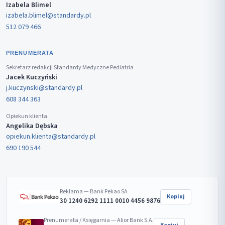
Izabela Blimel
izabela.blimel@standardy.pl
512 079 466
PRENUMERATA
Sekretarz redakcji Standardy Medyczne Pediatria
Jacek Kuczyński
j.kuczynski@standardy.pl
608 344 363
Opiekun klienta
Angelika Dębska
opiekun.klienta@standardy.pl
690 190 544
Reklama — Bank Pekao SA
Kopiuj
30 1240 6292 1111 0010 4456 9876
Prenumerata / Księgarnia — Alior Bank S.A.