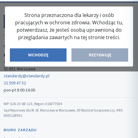
Strona przeznaczona dla lekarzy i osób
pracujących w ochronie zdrowia. Wchodząc tu,
potwierdzasz, że jesteś osobą uprawnioną do
ISSN: 2080-5438
przeglądania zawartych na tej stronie treści.
WYDAWCA
WCHODZĘ
REZYGNUJĘ
Media-Press Sp. z o.o.
ul. Gwiaździsta 7B/8
01-651 Warszawa
standardy@standardy.pl
22 509 47 52
pon-pt 8:00-16:00
NIP: 526-23-68-123, Regon: 016077504
Sąd Rejonowy dla M. St. Warszawy w Warszawie, XII Wydział Gospodarczy, KRS
0000128502
BIURO ZARZĄDU