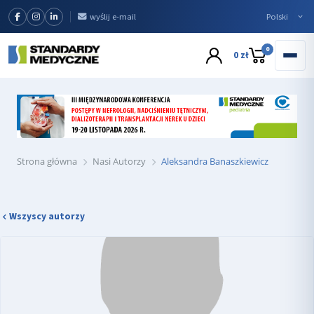
wyślij e-mail
0
0 zł
Strona główna
Nasi Autorzy
Aleksandra Banaszkiewicz
Wszyscy autorzy