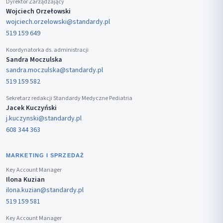
Dyrektor Zarządzający
Wojciech Orzełowski
wojciech.orzelowski@standardy.pl
519 159 649
Koordynatorka ds. administracji
Sandra Moczulska
sandra.moczulska@standardy.pl
519 159 582
Sekretarz redakcji Standardy Medyczne Pediatria
Jacek Kuczyński
j.kuczynski@standardy.pl
608 344 363
MARKETING I SPRZEDAŻ
Key Account Manager
Ilona Kuzian
ilona.kuzian@standardy.pl
519 159 581
Key Account Manager